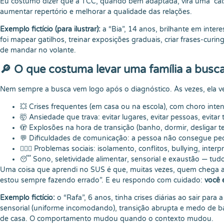
Eu costumo dizer que a TCC, quando bem adaptada, vira uma “caix
aumentar repertório e melhorar a qualidade das relações.
Exemplo fictício (para ilustrar):
a “Bia”, 14 anos, brilhante em inter
foi mapear gatilhos, treinar exposições graduais, criar frases-c
de mandar no volante.
🔎 O que costuma levar uma família a busca
Nem sempre a busca vem logo após o diagnóstico. Às vezes, ela vem
💥 Crises frequentes (em casa ou na escola), com choro inten
🤯 Ansiedade que trava: evitar lugares, evitar pessoas, evitar 
🫣 Explosões na hora de transição (banho, dormir, desligar tel
💬 Dificuldades de comunicação: a pessoa não consegue ped
🤹🏻‍♂️ Problemas sociais: isolamento, conflitos, bullying, inter
😴 Sono, seletividade alimentar, sensorial e exaustão — tu
Uma coisa que aprendi no SUS é que, muitas vezes, quem chega ao
estou sempre fazendo errado”. E eu respondo com cuidado:
você 
Exemplo fictício:
o “Rafa”, 6 anos, tinha crises diárias ao sair par
sensorial (uniforme incomodando), transição abrupta e medo de baru
de casa. O comportamento mudou quando o contexto mudou.