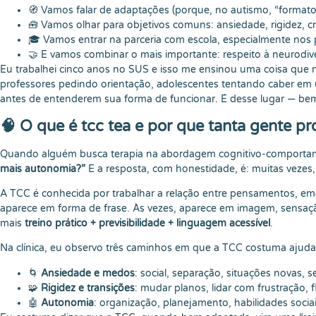
🧭 Vamos falar de adaptações (porque, no autismo, “format
🧰 Vamos olhar para objetivos comuns: ansiedade, rigidez, cr
🎓 Vamos entrar na parceria com escola, especialmente nos 
🤝 E vamos combinar o mais importante: respeito à neurodive
Eu trabalhei cinco anos no SUS e isso me ensinou uma coisa que nã
professores pedindo orientação, adolescentes tentando caber e
antes de entenderem sua forma de funcionar. É desse lugar — be
🧠 O que é tcc tea e por que tanta gente pr
Quando alguém busca terapia na abordagem cognitivo-comportame
mais autonomia?”
E a resposta, com honestidade, é: muitas vezes
A TCC é conhecida por trabalhar a relação entre pensamentos, e
aparece em forma de frase. Às vezes, aparece em imagem, sensação, 
mais
treino prático + previsibilidade + linguagem acessível
.
Na clínica, eu observo três caminhos em que a TCC costuma ajuda
🌀
Ansiedade e medos
: social, separação, situações novas, 
🧩
Rigidez e transições
: mudar planos, lidar com frustração, fle
🤖
Autonomia
: organização, planejamento, habilidades soci