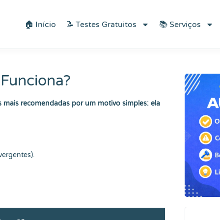
écnicas do Bem-estar"!
🏠 Início
📝 Testes Gratuitos
📚 Serviços
 Funciona?
 mais recomendadas por um motivo simples: ela
vergentes).