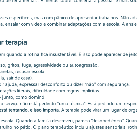
a de ferramentas”. É menos sobre “consertar a pessoa” e mais so
esses específicos, mas com pânico de apresentar trabalhos. Não ad
uringa, ensaiar com vídeo e combinar adaptações com a escola. A a
r terapia
 quando a rotina fica insustentável. E isso pode aparecer de jeit
so, gritos, fuga, agressividade ou autoagressão.
tarefas, recusar escola.
a, sair de casa).
ir ajuda, expressar desconforto ou dizer “não” com segurança.
pretações literais, dificuldade com regras implícitas.
do junto, como dominó.
 serviço não está pedindo “uma técnica”. Está pedindo um respiro
está tentando, e isso importa
. A terapia pode virar um lugar de org
a a escola. Quando a família descreveu, parecia “desobediência”. Qu
lho no pátio. O plano terapêutico incluiu ajustes sensoriais, rotin