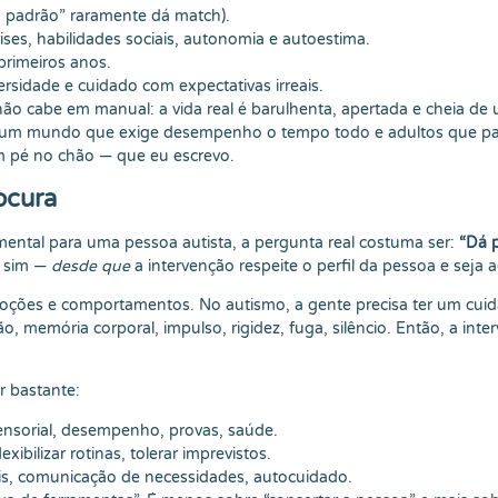
o padrão” raramente dá match).
ises, habilidades sociais, autonomia e autoestima.
primeiros anos.
rsidade e cuidado com expectativas irreais.
o cabe em manual: a vida real é barulhenta, apertada e cheia de u
m um mundo que exige desempenho o tempo todo e adultos que pas
m pé no chão — que eu escrevo.
ocura
ntal para uma pessoa autista, a pergunta real costuma ser:
“Dá p
, sim —
desde que
a intervenção respeite o perfil da pessoa e seja 
moções e comportamentos. No autismo, a gente precisa ter um cu
memória corporal, impulso, rigidez, fuga, silêncio. Então, a inter
r bastante:
sensorial, desempenho, provas, saúde.
xibilizar rotinas, tolerar imprevistos.
ais, comunicação de necessidades, autocuidado.