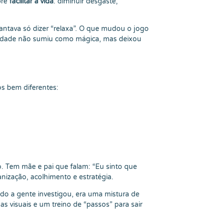
bre
facilitar a vida
: diminuir desgaste,
iantava só dizer “relaxa”. O que mudou o jogo
nsiedade não sumiu como mágica, mas deixou
os bem diferentes:
. Tem mãe e pai que falam: “Eu sinto que
anização, acolhimento e estratégia.
ando a gente investigou, era uma mistura de
as visuais e um treino de “passos” para sair