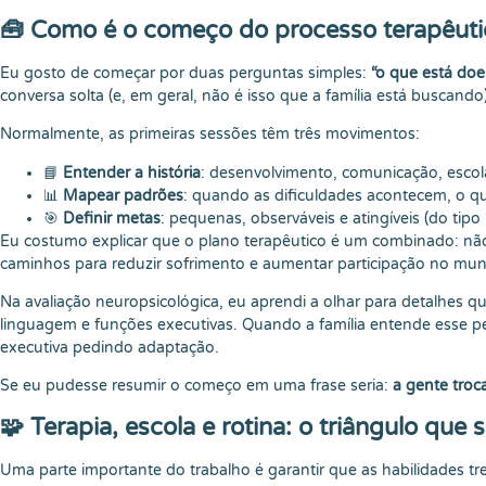
🧰 Como é o começo do processo terapêuti
Eu gosto de começar por duas perguntas simples:
“o que está do
conversa solta (e, em geral, não é isso que a família está buscando)
Normalmente, as primeiras sessões têm três movimentos:
📘
Entender a história
: desenvolvimento, comunicação, escola,
📊
Mapear padrões
: quando as dificuldades acontecem, o q
🎯
Definir metas
: pequenas, observáveis e atingíveis (do tip
Eu costumo explicar que o plano terapêutico é um combinado: não 
caminhos para reduzir sofrimento e aumentar participação no mu
Na avaliação neuropsicológica, eu aprendi a olhar para detalhes q
linguagem e funções executivas. Quando a família entende esse per
executiva pedindo adaptação.
Se eu pudesse resumir o começo em uma frase seria:
a gente troca
🧩 Terapia, escola e rotina: o triângulo qu
Uma parte importante do trabalho é garantir que as habilidades tr