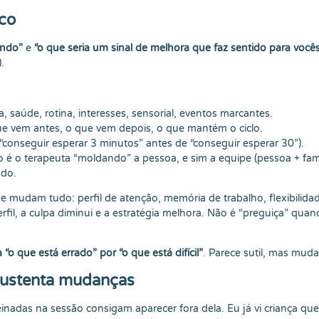
co
endo”
e
“o que seria um sinal de melhora que faz sentido para você
.
 saúde, rotina, interesses, sensorial, eventos marcantes.
ue vem antes, o que vem depois, o que mantém o ciclo.
o “conseguir esperar 3 minutos” antes de “conseguir esperar 30”).
é o terapeuta “moldando” a pessoa, e sim a equipe (pessoa + famí
ndo.
ue mudam tudo: perfil de atenção, memória de trabalho, flexibilida
fil, a culpa diminui e a estratégia melhora. Não é “preguiça” quan
 “o que está errado” por “o que está difícil”
. Parece sutil, mas muda
e sustenta mudanças
einadas na sessão consigam aparecer fora dela. Eu já vi criança q