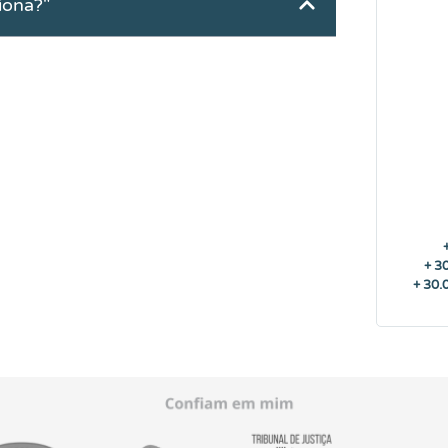
iona?"
+ 3
+ 30.