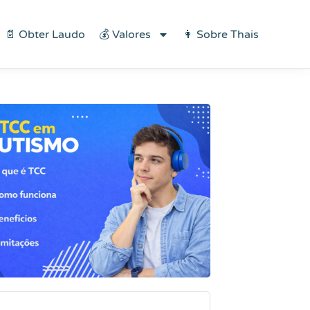
×
Baixe aqui
📄 Obter Laudo
💰 Valores
👩 Sobre Thais