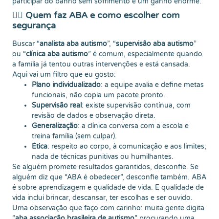
participar do banho sem sofrimento é um ganho enorme.
👩‍⚕️ Quem faz ABA e como escolher com
segurança
Buscar “
analista aba autismo
”, “
supervisão aba autismo
”
ou “
clínica aba autismo
” é comum, especialmente quando
a família já tentou outras intervenções e está cansada.
Aqui vai um filtro que eu gosto:
Plano individualizado
: a equipe avalia e define metas
funcionais, não copia um pacote pronto.
Supervisão real
: existe supervisão contínua, com
revisão de dados e observação direta.
Generalização
: a clínica conversa com a escola e
treina família (sem culpar).
Ética
: respeito ao corpo, à comunicação e aos limites;
nada de técnicas punitivas ou humilhantes.
Se alguém promete resultados garantidos, desconfie. Se
alguém diz que “ABA é obedecer”, desconfie também. ABA
é sobre aprendizagem e qualidade de vida. E qualidade de
vida inclui brincar, descansar, ter escolhas e ser ouvido.
Uma observação que faço com carinho: muita gente digita
“
aba associação brasileira de autismo
” procurando uma