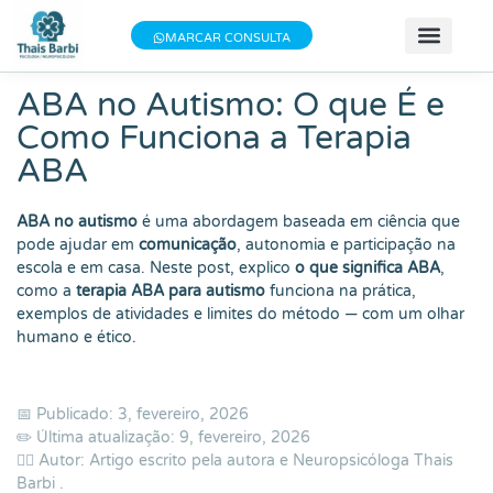
Baixe meu E-book gratuito "3 Técnicas do
×
Baixe aqui
MARCAR CONSULTA
Bem-estar"!
📝 Teste
📚 Se
📄 Obter 
💰 Va
👩 Sobre T
ABA no Autismo: O que É e
Como Funciona a Terapia
ABA
ABA no autismo
é uma abordagem baseada em ciência que
pode ajudar em
comunicação
, autonomia e participação na
escola e em casa. Neste post, explico
o que significa ABA
,
como a
terapia ABA para autismo
funciona na prática,
exemplos de atividades e limites do método — com um olhar
humano e ético.
📅 Publicado: 3, fevereiro, 2026
✏️ Última atualização: 9, fevereiro, 2026
👨‍⚕️ Autor: Artigo escrito pela autora e Neuropsicóloga
Thais
Barbi
.