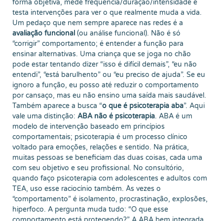
forma objetiva, mede frequência/duração/intensidade e
testa intervenções para ver o que realmente muda a vida.
Um pedaço que nem sempre aparece nas redes é a
avaliação funcional
(ou análise funcional). Não é só
“corrigir” comportamento; é entender a função para
ensinar alternativas. Uma criança que se joga no chão
pode estar tentando dizer “isso é difícil demais”, “eu não
entendi”, “está barulhento” ou “eu preciso de ajuda”. Se eu
ignoro a função, eu posso até reduzir o comportamento
por cansaço, mas eu não ensino uma saída mais saudável.
Também aparece a busca “
o que é psicoterapia aba
”. Aqui
vale uma distinção:
ABA não é psicoterapia
. ABA é um
modelo de intervenção baseado em princípios
comportamentais; psicoterapia é um processo clínico
voltado para emoções, relações e sentido. Na prática,
muitas pessoas se beneficiam das duas coisas, cada uma
com seu objetivo e seu profissional. No consultório,
quando faço psicoterapia com adolescentes e adultos com
TEA, uso esse raciocínio também. Às vezes o
“comportamento” é isolamento, procrastinação, explosões,
hiperfoco. A pergunta muda tudo: “O que esse
comportamento está protegendo?” A ABA bem integrada