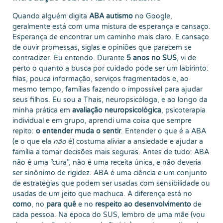
Quando alguém digita
ABA autismo
no Google,
geralmente está com uma mistura de esperança e cansaço.
Esperança de encontrar um caminho mais claro. E cansaço
de ouvir promessas, siglas e opiniões que parecem se
contradizer. Eu entendo. Durante
5 anos no SUS
, vi de
perto o quanto a busca por cuidado pode ser um labirinto:
filas, pouca informação, serviços fragmentados e, ao
mesmo tempo, famílias fazendo o impossível para ajudar
seus filhos. Eu sou a Thais, neuropsicóloga, e ao longo da
minha prática em
avaliação neuropsicológica
, psicoterapia
individual e em grupo, aprendi uma coisa que sempre
repito:
o entender muda o sentir
. Entender o que é a ABA
(e o que ela
não
é) costuma aliviar a ansiedade e ajudar a
família a tomar decisões mais seguras. Antes de tudo: ABA
não é uma “cura”, não é uma receita única, e não deveria
ser sinônimo de rigidez. ABA é uma ciência e um conjunto
de estratégias que podem ser usadas com sensibilidade ou
usadas de um jeito que machuca. A diferença está no
como
, no
para quê
e no
respeito ao desenvolvimento
de
cada pessoa. Na época do SUS, lembro de uma mãe (vou