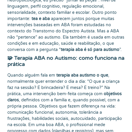
neuropsicológica, eu preciso “juntar as peças”: nível de
linguagem, perfil cognitivo, regulação emocional,
sensorialidade, contexto familiar e escolar. Outro ponto
importante:
tea e aba
aparecem juntos porque muitas
intervenções baseadas em ABA foram estudadas no
contexto do Transtorno do Espectro Autista. Mas a ABA
não “pertence” ao autismo. Ela também é usada em outras
condições e em educação, saúde e reabilitação, o que
conversa com a pergunta “
terapia aba é só para autismo
”.
🧩 Terapia ABA no Autismo: como funciona na
prática
Quando alguém fala em
terapia aba autismo o que
,
normalmente quer entender o dia a dia: “O que a criança
faz na sessão? É brincadeira? É mesa? É treino?” Na
prática, uma intervenção bem-feita começa com
objetivos
claros
, definidos com a família e, quando possível, com a
própria pessoa. Objetivos que fazem diferença na vida:
comunicação funcional, autonomia, tolerância a
frustrações, habilidades sociais, autocuidado, participação
na escola. Em uma boa ABA, o profissional mede
progresso com dados (planilhas e registros), mas sem