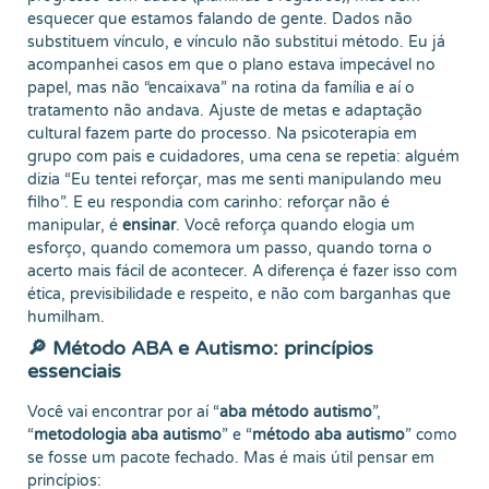
esquecer que estamos falando de gente. Dados não
substituem vínculo, e vínculo não substitui método. Eu já
acompanhei casos em que o plano estava impecável no
papel, mas não “encaixava” na rotina da família e aí o
tratamento não andava. Ajuste de metas e adaptação
cultural fazem parte do processo. Na psicoterapia em
grupo com pais e cuidadores, uma cena se repetia: alguém
dizia “Eu tentei reforçar, mas me senti manipulando meu
filho”. E eu respondia com carinho: reforçar não é
manipular, é
ensinar
. Você reforça quando elogia um
esforço, quando comemora um passo, quando torna o
acerto mais fácil de acontecer. A diferença é fazer isso com
ética, previsibilidade e respeito, e não com barganhas que
humilham.
🔎 Método ABA e Autismo: princípios
essenciais
Você vai encontrar por aí “
aba método autismo
”,
“
metodologia aba autismo
” e “
método aba autismo
” como
se fosse um pacote fechado. Mas é mais útil pensar em
princípios: