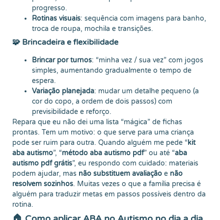
progresso.
Rotinas visuais
: sequência com imagens para banho,
troca de roupa, mochila e transições.
🧩 Brincadeira e flexibilidade
Brincar por turnos
: “minha vez / sua vez” com jogos
simples, aumentando gradualmente o tempo de
espera.
Variação planejada
: mudar um detalhe pequeno (a
cor do copo, a ordem de dois passos) com
previsibilidade e reforço.
Repara que eu não dei uma lista “mágica” de fichas
prontas. Tem um motivo: o que serve para uma criança
pode ser ruim para outra. Quando alguém me pede “
kit
aba autismo
”, “
método aba autismo pdf
” ou até “
aba
autismo pdf grátis
”, eu respondo com cuidado: materiais
podem ajudar, mas
não substituem avaliação
e
não
resolvem sozinhos
. Muitas vezes o que a família precisa é
alguém para traduzir metas em passos possíveis dentro da
rotina.
🏠 Como aplicar ABA no Autismo no dia a dia