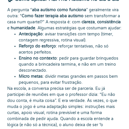
A pergunta “
aba autismo como funciona
” geralmente vira
outra: “
Como fazer terapia aba autismo
sem transformar a
casa num quartel?” A resposta é: com
clareza
,
consistência
e
humanidade
. Algumas estratégias que costumam ajudar:
Antecipação
: avisar transições com tempo (timer,
contagem regressiva, rotina visual).
Reforço do esforço
: reforçar tentativas, não só
acertos perfeitos.
Ensino no contexto
: pedir para guardar brinquedos
quando a brincadeira termina, e não em um treino
desconectado.
Micro metas
: dividir metas grandes em passos bem
pequenos, para evitar frustração.
Na escola, a conversa precisa ser de parceria. Eu já
participei de reuniões em que o professor dizia: “Eu não
dou conta, é muita coisa”. E era verdade. Às vezes, o que
muda o jogo é uma adaptação simples: instruções mais
curtas, apoio visual, rotina previsível e uma forma
combinada de pedir ajuda. Quando a escola entende a
lógica (e não só a técnica), o aluno deixa de ser “o