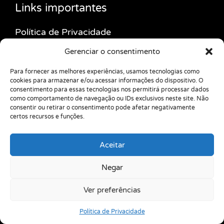
Links importantes
Política de Privacidade
Política de Cookies
Gerenciar o consentimento
Termos de Uso
Para fornecer as melhores experiências, usamos tecnologias como
cookies para armazenar e/ou acessar informações do dispositivo. O
Isenção de Responsabilidade
consentimento para essas tecnologias nos permitirá processar dados
Blog de Psicologia
como comportamento de navegação ou IDs exclusivos neste site. Não
consentir ou retirar o consentimento pode afetar negativamente
Avaliação Neuropsicológica de Autismo
certos recursos e funções.
Online
Aceitar
Psicólogo em Florianópolis
Clínica de Autismo em Florianópolis
Negar
Especialista em TDAH em Florianópolis
Ver preferências
Blog de Autismo
Política de Privacidade
Avaliação Neuropsicológica de Autismo