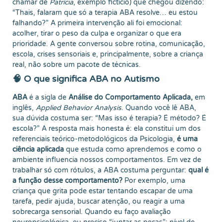
chamar de
Patrícia
, exemplo fictício) que chegou dizendo:
“Thais, falaram que só a terapia ABA resolve… eu estou
falhando?” A primeira intervenção ali foi emocional:
acolher, tirar o peso da culpa e organizar o que era
prioridade. A gente conversou sobre rotina, comunicação,
escola, crises sensoriais e, principalmente, sobre a criança
real, não sobre um pacote de técnicas.
🧠 O que significa ABA no Autismo
ABA
é a sigla de
Análise do Comportamento Aplicada,
em
inglês,
Applied Behavior Analysis
. Quando você lê ABA,
sua dúvida costuma ser: “Mas isso é terapia? É método? É
escola?” A resposta mais honesta é: ela constitui um dos
referenciais teórico-metodológicos da Psicologia,
é uma
ciência aplicada
que estuda como aprendemos e como o
ambiente influencia nossos comportamentos. Em vez de
trabalhar só com rótulos, a ABA costuma perguntar:
qual é
a função desse comportamento?
Por exemplo, uma
criança que grita pode estar tentando escapar de uma
tarefa, pedir ajuda, buscar atenção, ou reagir a uma
sobrecarga sensorial. Quando eu faço avaliação