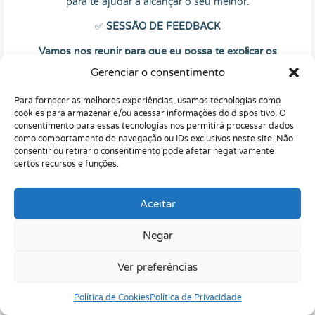
para te ajudar a alcançar o seu melhor.
✅
SESSÃO DE FEEDBACK
Vamos nos reunir para que eu possa te explicar os
resultados,
tirar todas as suas dúvidas e te orientar sobre
Gerenciar o consentimento
os próximos passos de maneira clara e objetiva.
Para fornecer as melhores experiências, usamos tecnologias como
✅
ACOMPANHAMENTO E ORIENTAÇÃO PÓS-
cookies para armazenar e/ou acessar informações do dispositivo. O
AVALIAÇÃO
consentimento para essas tecnologias nos permitirá processar dados
como comportamento de navegação ou IDs exclusivos neste site. Não
Durante os próximos 30 dias, estarei ao seu lado
para
consentir ou retirar o consentimento pode afetar negativamente
garantir que você compreenda e aplique tudo o que foi
certos recursos e funções.
aprendido na avaliação.
Aceitar
Negar
Ver preferências
Política de Cookies
Política de Privacidade