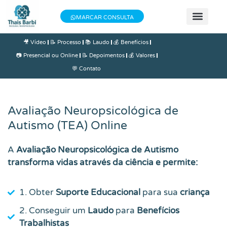
MARCAR CONSULTA
📝 Teste
📚 Se
📄 Obter 
💰 Va
👩 Sobre T
🎥 Vídeo
📝 Processo
📚 Laudo
💰 Benefícios
📷 Presencial ou Online
📝 Depoimentos
💰 Valores
💬 Contato
Avaliação Neuropsicológica de
Autismo (TEA)
Online
A
Avaliação Neuropsicológica de Autismo
transforma vidas através da ciência e permite:
1. Obter
Suporte Educacional
para sua
criança
2. Conseguir um
Laudo
para
Benefícios
Trabalhistas