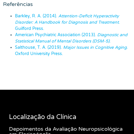
Referências
Barkley, R. A. (2014).
Attention-Deficit Hyperactivity
Disorder: A Handbook for Diagnosis and Treatment
.
Guilford Press.
American Psychiatric Association (2013).
Diagnostic and
Statistical Manual of Mental Disorders (DSM-5)
.
Salthouse, T. A. (2019).
Major Issues in Cognitive Aging
.
Oxford University Press.
Localização da Clínica
Depoimentos da Avaliação Neuropsicológica