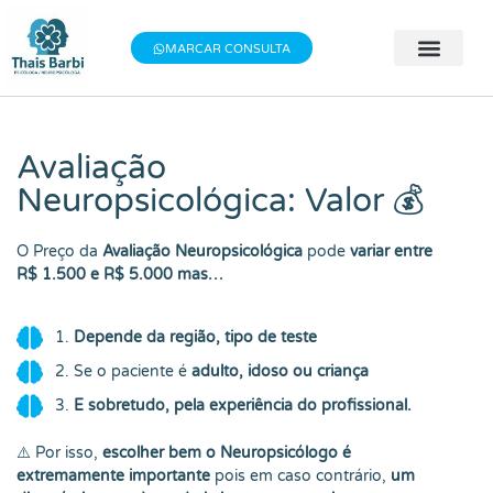
Baixe meu E-book gratuito "3 Técnicas do
×
Baixe aqui
Bem-estar"!
MARCAR CONSULTA
🧠 Avaliação 
👨‍⚕️ Terapia Indivi
📝 Testes Psic
Avaliação
Neuropsicológica: Valor 💰
O Preço da
Avaliação Neuropsicológica
pode
variar entre
R$ 1.500 e R$ 5.000 mas…
1.
Depende da região, tipo de teste
2. Se o paciente é
adulto, idoso ou criança
3.
E sobretudo, pela experiência do profissional.
⚠️ Por isso,
escolher bem o Neuropsicólogo é
extremamente importante
pois em caso contrário,
um