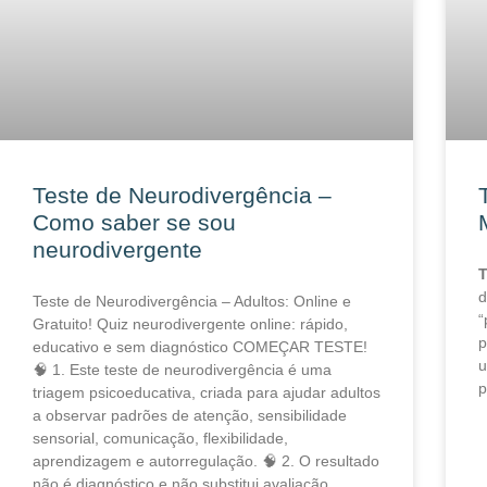
Teste de Neurodivergência –
Como saber se sou
neurodivergente
T
d
Teste de Neurodivergência – Adultos: Online e
“
Gratuito! Quiz neurodivergente online: rápido,
p
educativo e sem diagnóstico COMEÇAR TESTE!
u
🧠 1. Este teste de neurodivergência é uma
p
triagem psicoeducativa, criada para ajudar adultos
a observar padrões de atenção, sensibilidade
sensorial, comunicação, flexibilidade,
aprendizagem e autorregulação. 🧠 2. O resultado
não é diagnóstico e não substitui avaliação