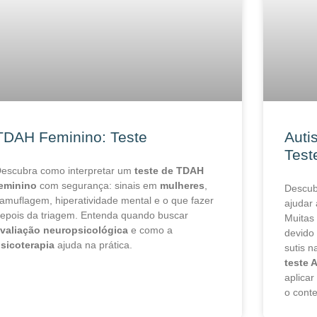
TDAH Feminino: Teste
Auti
Test
escubra como interpretar um
teste de TDAH
eminino
com segurança: sinais em
mulheres
,
Descu
amuflagem, hiperatividade mental e o que fazer
ajudar 
epois da triagem. Entenda quando buscar
Muitas
valiação neuropsicológica
e como a
devido
sicoterapia
ajuda na prática.
sutis n
teste 
aplicar
o conte