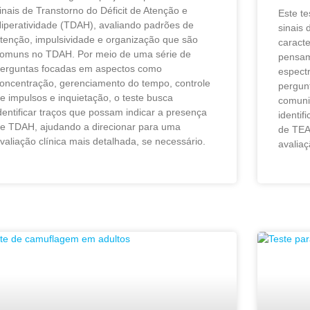
inais de Transtorno do Déficit de Atenção e
Este te
iperatividade (TDAH), avaliando padrões de
sinais 
tenção, impulsividade e organização que são
caract
omuns no TDAH. Por meio de uma série de
pensam
erguntas focadas em aspectos como
espectr
oncentração, gerenciamento do tempo, controle
pergun
e impulsos e inquietação, o teste busca
comunic
dentificar traços que possam indicar a presença
identif
e TDAH, ajudando a direcionar para uma
de TEA
valiação clínica mais detalhada, se necessário.
avaliaç