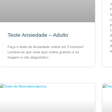
s
H
a
c
p
c
Teste Ansiedade – Adulto
d
i
d
Faça o teste de Ansiedade online em 3 minutos!
a
Lembre-se que esse quiz online gratuito é só
triagem e não diagnóstico