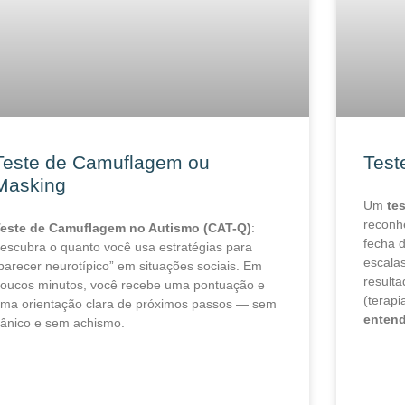
Teste de Camuflagem ou
Test
Masking
Um
tes
reconh
este de Camuflagem no Autismo (CAT-Q)
:
fecha 
escubra o quanto você usa estratégias para
escala
parecer neurotípico” em situações sociais. Em
result
oucos minutos, você recebe uma pontuação e
(terapi
ma orientação clara de próximos passos — sem
entend
ânico e sem achismo.