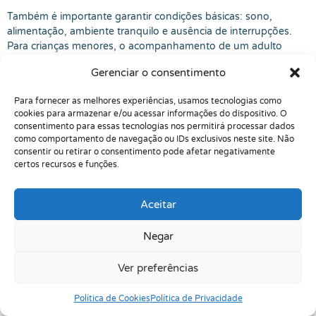
Também é importante garantir condições básicas: sono,
alimentação, ambiente tranquilo e ausência de interrupções.
Para crianças menores, o acompanhamento de um adulto
pode ser necessário, mas esse adulto deve evitar dar pistas,
Gerenciar o consentimento
corrigir a cada segundo ou demonstrar impaciência. O adulto
pode acolher, mas não precisa virar fiscal de prova.
Para fornecer as melhores experiências, usamos tecnologias como
cookies para armazenar e/ou acessar informações do dispositivo. O
Na psicoterapia infantil, eu observo muito como a criança reage
consentimento para essas tecnologias nos permitirá processar dados
à expectativa do adulto. Algumas tentam adivinhar o que o
como comportamento de navegação ou IDs exclusivos neste site. Não
adulto quer. Outras se rebelam. Outras fazem graça para
consentir ou retirar o consentimento pode afetar negativamente
esconder insegurança. Outras ficam perfeccionistas. Quando a
certos recursos e funções.
avaliação ou atividade é conduzida com cuidado, a criança se
sente mais livre para mostrar como pensa.
Aceitar
Exemplo fictício para exemplificar:
Lucas, de 8 anos, dizia “não
sei” antes de olhar a questão. Em casa, os adultos corrigiam
Negar
muito rápido. O que funcionou foi combinar que ele teria
tempo para tentar, poderia mudar de resposta e não seria
Ver preferências
interrompido. O que não funcionou foi repetir “presta atenção”
como se isso, por si só, organizasse o cérebro. Atenção não
Política de Cookies
Política de Privacidade
melhora no grito; às vezes ela precisa de ambiente, vínculo e