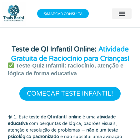
Baixe meu E-book gratuito "3 Técnicas do
×
Baixe aqui
Bem-estar"!
MARCAR CONSULTA
🧠 Avaliação 
👨‍⚕️ Terapia Indivi
📝 Testes Psic
Teste de QI Infantil Online:
Atividade
Gratuita de Raciocínio para Crianças!
Teste-Quiz Infantil: raciocínio, atenção e
lógica de forma educativa
COMEÇAR TESTE INFANTIL!
🧠 1. Este
teste de QI infantil online
é uma
atividade
educativa
com perguntas de lógica, padrões visuais,
atenção e resolução de problemas —
não é um teste
psicológico padronizado
e não substitui uma avaliação