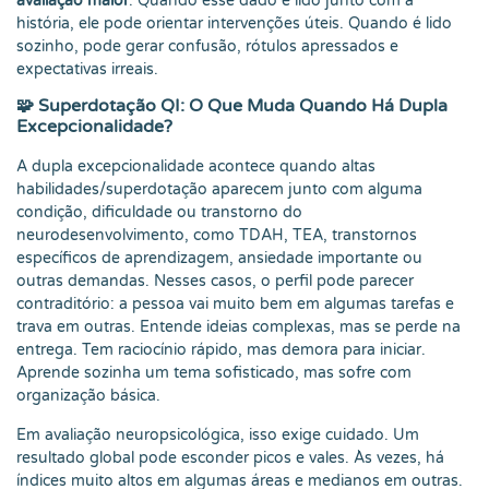
avaliação maior
. Quando esse dado é lido junto com a
história, ele pode orientar intervenções úteis. Quando é lido
sozinho, pode gerar confusão, rótulos apressados e
expectativas irreais.
🧩 Superdotação QI: O Que Muda Quando Há Dupla
Excepcionalidade?
A dupla excepcionalidade acontece quando altas
habilidades/superdotação aparecem junto com alguma
condição, dificuldade ou transtorno do
neurodesenvolvimento, como TDAH, TEA, transtornos
específicos de aprendizagem, ansiedade importante ou
outras demandas. Nesses casos, o perfil pode parecer
contraditório: a pessoa vai muito bem em algumas tarefas e
trava em outras. Entende ideias complexas, mas se perde na
entrega. Tem raciocínio rápido, mas demora para iniciar.
Aprende sozinha um tema sofisticado, mas sofre com
organização básica.
Em avaliação neuropsicológica, isso exige cuidado. Um
resultado global pode esconder picos e vales. Às vezes, há
índices muito altos em algumas áreas e medianos em outras.