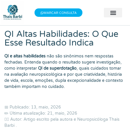
Baixe meu E-book gratuito "3 Técnicas do
×
Baixe aqui
Bem-estar"!
MARCAR CONSULTA
🧠 Avaliação 
👨‍⚕️ Terapia Indivi
📝 Testes Psic
QI Altas Habilidades: O Que
Esse Resultado Indica
QI e altas habilidades
não são sinônimos nem respostas
fechadas. Entenda quando o resultado sugere investigação,
como interpretar
QI de superdotação
, quais cuidados tomar
na avaliação neuropsicológica e por que criatividade, história
de vida, escola, emoções, dupla excepcionalidade e contexto
também importam no cuidado.
📅 Publicado: 13, maio, 2026
✏️ Última atualização: 21, maio, 2026
👨‍⚕️ Autor: Artigo escrito pela autora e Neuropsicóloga
Thais
Barbi
.