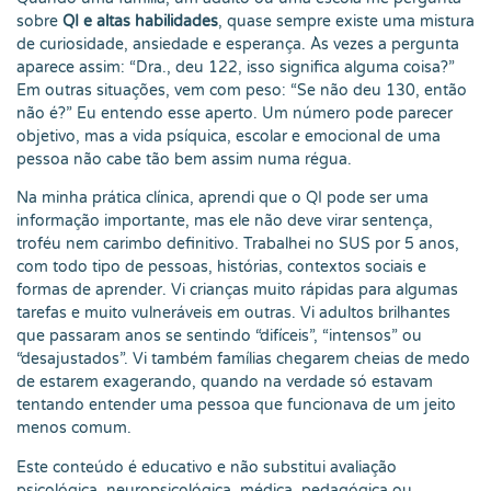
sobre
QI e altas habilidades
, quase sempre existe uma mistura
de curiosidade, ansiedade e esperança. Às vezes a pergunta
aparece assim: “Dra., deu 122, isso significa alguma coisa?”
Em outras situações, vem com peso: “Se não deu 130, então
não é?” Eu entendo esse aperto. Um número pode parecer
objetivo, mas a vida psíquica, escolar e emocional de uma
pessoa não cabe tão bem assim numa régua.
Na minha prática clínica, aprendi que o QI pode ser uma
informação importante, mas ele não deve virar sentença,
troféu nem carimbo definitivo. Trabalhei no SUS por 5 anos,
com todo tipo de pessoas, histórias, contextos sociais e
formas de aprender. Vi crianças muito rápidas para algumas
tarefas e muito vulneráveis em outras. Vi adultos brilhantes
que passaram anos se sentindo “difíceis”, “intensos” ou
“desajustados”. Vi também famílias chegarem cheias de medo
de estarem exagerando, quando na verdade só estavam
tentando entender uma pessoa que funcionava de um jeito
menos comum.
Este conteúdo é educativo e não substitui avaliação
psicológica, neuropsicológica, médica, pedagógica ou