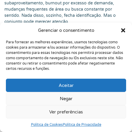
subaproveitamento, burnout por excesso de demanda,
mudanças frequentes de área ou busca constante por
sentido. Nada disso, sozinho, fecha identificação. Mas o
conjunto pode merecer atenção.
Gerenciar o consentimento
Eu gosto de lembrar que investigar não é criar problema.
Investigar pode organizar a experiência. Muitas pessoas
Para fornecer as melhores experiências, usamos tecnologias como
sofrem menos quando entendem por que certos ambientes
cookies para armazenar e/ou acessar informações do dispositivo. O
drenam tanto, por que tarefas simples parecem
consentimento para essas tecnologias nos permitirá processar dados
absurdamente difíceis ou por que a mente não “desliga”.
como comportamento de navegação ou IDs exclusivos neste site. Não
Nomear não resolve tudo, mas pode abrir caminhos.
consentir ou retirar o consentimento pode afetar negativamente
certos recursos e funções.
🔍 O Que Diferencia Curiosidade, Alto Desempenho e
AHSD?
Aceitar
Curiosidade é uma característica humana ampla. Alto
desempenho pode vir de treino, oportunidade, interesse,
Negar
disciplina ou contexto. AHSD envolve um padrão mais
consistente de potencial elevado, criatividade, envolvimento
Ver preferências
com tarefas e/ou desempenho muito acima do esperado em
áreas específicas, com necessidades educacionais e
Política de Cookies
Política de Privacidade
emocionais próprias.