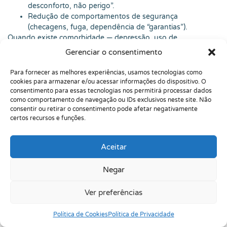
desconforto, não perigo”.
Redução de comportamentos de segurança
(checagens, fuga, dependência de “garantias”).
Quando existe comorbidade — depressão, uso de
substâncias, ou até condições clínicas como asma e
Gerenciar o consentimento
hipertireoidismo — eu vejo o quanto o manejo precisa ser
integrado. Eu já acompanhei pacientes que melhoraram
Para fornecer as melhores experiências, usamos tecnologias como
muito quando o médico ajustou a medicação da tireoide, e
cookies para armazenar e/ou acessar informações do dispositivo. O
outros que só avançaram quando reduziram a cafeína e
consentimento para essas tecnologias nos permitirá processar dados
como comportamento de navegação ou IDs exclusivos neste site. Não
regularam o sono. Psicoterapia não vive numa bolha; ela
consentir ou retirar o consentimento pode afetar negativamente
conversa com o corpo inteiro, com a rotina, com o ambiente e
certos recursos e funções.
com as relações.
Remédio para síndrome do pânico: quando
Aceitar
considerar Como Pensar Sem Medo
Medicação pode ser indicada quando as crises são
Negar
frequentes, incapacitantes ou quando a ansiedade está tão
alta que impede o engajamento na terapia. Em geral,
Ver preferências
antidepressivos
(como ISRS/IRSN) são escolhas comuns, e
ansiolíticos
podem ser usados em situações específicas,
Política de Cookies
Política de Privacidade
sempre com acompanhamento médico. Remédio não é