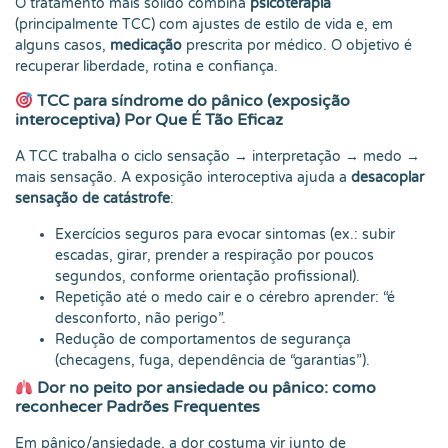
O tratamento mais sólido combina
psicoterapia
(principalmente TCC) com ajustes de estilo de vida e, em
alguns casos,
medicação
prescrita por médico. O objetivo é
recuperar liberdade, rotina e confiança.
TCC para síndrome do pânico (exposição
interoceptiva) Por Que É Tão Eficaz
A TCC trabalha o ciclo sensação → interpretação → medo →
mais sensação. A exposição interoceptiva ajuda a
desacoplar
sensação de catástrofe
:
Exercícios seguros para evocar sintomas (ex.: subir
escadas, girar, prender a respiração por poucos
segundos, conforme orientação profissional).
Repetição até o medo cair e o cérebro aprender: “é
desconforto, não perigo”.
Redução de comportamentos de segurança
(checagens, fuga, dependência de “garantias”).
Dor no peito por ansiedade ou pânico: como
reconhecer Padrões Frequentes
Em pânico/ansiedade, a dor costuma vir junto de