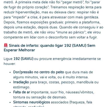
metrô. A primeira meta dele não foi “pegar metrô”, foi “parar
de fugir do próprio coração”. Treinamos respiração lenta para
reduzir hiperventilação, mas eu deixava claro: respirar não é
para “impedir” a crise, é para atravessar com mais gentileza.
Depois, fizemos exposições graduais: primeiro a plataforma,
depois uma estação, depois duas. Quando ele conseguiu ir ao
trabalho de metrô, ele não virou “imune ao pânico”; ele virou
competente em lidar com o desconforto sem voltar a fugir.
Sinais de infarto: quando ligar 192 (SAMU) Sem
Esperar Melhorar
Ligue
192 (SAMU)
ou procure emergência imediatamente se
houver:
Dor/pressão no centro do peito
que dura mais de
alguns minutos, vai e volta, ou é muito intensa.
Irradiação
para braço, costas, pescoço, mandíbula ou
estômago.
Falta de ar
importante, suor frio, náuseas/vômitos,
tontura ou sensação de desmaio.
Sintomas neurológicos
associados (fraqueza, fala