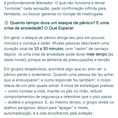
é profundamente libertador. O que não funciona é tentar
“controlar” cada sensação, pedir confirmação infinita para
familiares, ou buscar garantia no Google de madrugada.
Quanto tempo dura um ataque de pânico? E uma
crise de ansiedade? O Que Esperar
Em geral, o ataque de pânico atinge seu pico em poucos
minutos e começa a ceder. Muitas pessoas descrevem uma
duração total de
10 a 30 minutos
, com “rastro” de cansaço
depois. Já uma crise de ansiedade pode durar
mais tempo
(às
vezes horas), porque se alimenta de preocupações e tensão.
Em grupos terapêuticos, acontece algo que eu amo ver: o
pânico perde o isolamento. Quando uma pessoa diz “eu achei
que ia enlouquecer”, e outra responde “eu também”, o corpo
relaxa de um jeito quase visível. A troca de estratégias práticas
— como nomear a crise, manter os pés no chão, reduzir
comportamentos de segurança e relembrar que o pico passa
— acelera o progresso. E, ao mesmo tempo, o grupo revela os
atalhos perigosos: álcool para “apagar” o medo,
automedicação, e a vida encolhendo pela evitação.