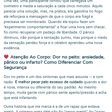
Uma vez, uma participante contou que carregava um
oxímetro e media a saturação a cada cinco minutos. Aquilo
parecia uma solução, mas, na prática, era gasolina no fogo:
ela reforçava a mensagem de que o corpo era frágil e
precisava ser monitorado. Quando ela topou fazer um
“experimento comportamental” e ficar uma hora sem checar,
foi como recuperar um pedaço de liberdade. O pânico
diminuiu, não porque a sensação sumiu, mas porque o medo
da sensação perdeu força e o cérebro aprendeu uma nova
evidência.
Atenção Ao Corpo: Dor no peito: ansiedade,
pânico ou infarto? Como Diferenciar Com
Segurança
Dor no peito é um dos sintomas que mais assusta — e com
razão.
É melhor pecar pelo excesso de cuidado
quando a dor
é nova, intensa ou diferente do seu padrão. Ao mesmo
tempo, muita gente com pânico sente aperto/pressão e acha
que está infartando.
Outra história que me marca é a de um rapaz que evitava
metrô. A primeira meta dele não foi “pegar metrô”, foi “parar