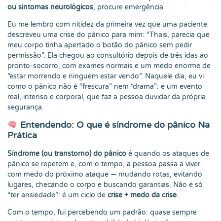
ou sintomas neurológicos
, procure emergência.
Eu me lembro com nitidez da primeira vez que uma paciente
descreveu uma crise do pânico para mim: “Thais, parecia que
meu corpo tinha apertado o botão do pânico sem pedir
permissão”. Ela chegou ao consultório depois de três idas ao
pronto-socorro, com exames normais e um medo enorme de
“estar morrendo e ninguém estar vendo”. Naquele dia, eu vi
como o pânico não é “frescura” nem “drama”: é um evento
real, intenso e corporal, que faz a pessoa duvidar da própria
segurança.
Entendendo: O que é síndrome do pânico Na
Prática
Síndrome (ou transtorno) do pânico
é quando os ataques de
pânico se repetem e, com o tempo, a pessoa passa a viver
com medo do próximo ataque — mudando rotas, evitando
lugares, checando o corpo e buscando garantias. Não é só
“ter ansiedade”: é um ciclo de
crise + medo da crise
.
Com o tempo, fui percebendo um padrão: quase sempre