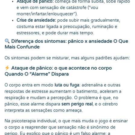
Ataque de pânico:
começa de forma súbita, sobe rápido
e vem com sensação de catástrofe (“vou
morrer/infartar/enlouquecer”).
Crise de ansiedade:
pode subir mais gradualmente,
costuma estar ligada a preocupação, ruminação e
estressores, e pode durar mais tempo.
Diferença dos sintomas: pânico x ansiedade O Que
Mais Confunde
Os sintomas podem se misturar, mas alguns padrões ajudam:
Ataque de pânico: o que acontece no corpo
Quando O “Alarme” Dispara
O corpo entra em modo
luta ou fuga
: adrenalina e outras
respostas de estresse aumentam o batimento, aceleram a
respiração e mudam a percepção. O problema é que, no
pânico, esse alarme dispara
sem perigo real
, e o cérebro
interpreta as sensações como ameaça.
Na psicoterapia individual, o que mais muda o jogo é ensinar
o corpo a reaprender que sensação não é sinônimo de
perigo. Eu explico que o pânico é um falso alarme: a