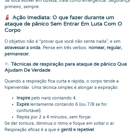
Se você estiver em dúvida, trate como emergência. Segurança
primeiro, sempre.
Ação Imediata: O que fazer durante um
ataque de pânico Sem Entrar Em Luta Com O
Corpo
O objetivo não é “provar que você não sente nada”, e sim
atravessar a onda
. Pense em três verbos:
nomear, regular,
permanecer
.
Técnicas de respiração para ataque de pânico Que
Ajudam De Verdade
Quando a respiração fica curta e rápida, o corpo tende a
hiperventilar. Uma técnica simples é alongar a expiração:
Inspire
pelo nariz contando 4.
Expire
lentamente contando 6 (ou 7/8 se for
confortável).
Repita por 2 a 4 minutos, sem forçar.
Se der tontura, diminua o ritmo e foque em soltar o ar.
Respiração eficaz é a que é
gentil e repetível
.