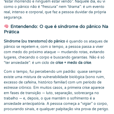
“estar morrendo e ninguém estar vendo”. Naquele dia, eu vi
como o pânico não é “frescura” nem “drama”: é um evento
real, intenso e corporal, que faz a pessoa duvidar da própria
segurança.
Entendendo: O que é síndrome do pânico Na
Prática
Síndrome (ou transtorno) do pânico
é quando os ataques de
pânico se repetem e, com o tempo, a pessoa passa a viver
com medo do próximo ataque — mudando rotas, evitando
lugares, checando o corpo e buscando garantias. Não é só
“ter ansiedade”: é um ciclo de
crise + medo da crise
.
Com o tempo, fui percebendo um padrão: quase sempre
existe uma mistura de vulnerabilidade biológica (sono ruim,
excesso de cafeína, histórico familiar) com um período de
estresse crônico. Em muitos casos, a primeira crise aparece
em fases de transição — luto, separação, sobrecarga no
trabalho — e, depois, o que mantém o sofrimento é a
ansiedade antecipatória. A pessoa começa a “vigiar” o corpo,
procurando sinais, e qualquer palpitação vira prova de perigo.