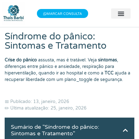
MARCAR CONSULTA
🧠 Avaliação 
👨‍⚕️ Terapia Indivi
📝 Testes Psic
Síndrome do pânico:
Sintomas e Tratamento
Crise do pânico
assusta, mas é tratável. Veja
sintomas
,
diferenças entre pânico e ansiedade, respiração para
hiperventilação, quando ir ao hospital e como a
TCC
ajuda a
recuperar liberdade com um plano_toggle de segurança.
📅 Publicado: 13, janeiro, 2026
✏️ Última atualização: 25, janeiro, 2026
Sumário de "Síndrome do pânico:
Sintomas e Tratamento"