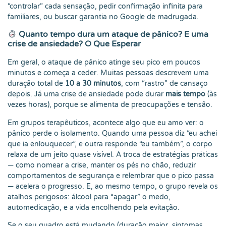
“controlar” cada sensação, pedir confirmação infinita para
familiares, ou buscar garantia no Google de madrugada.
Quanto tempo dura um ataque de pânico? E uma
crise de ansiedade? O Que Esperar
Em geral, o ataque de pânico atinge seu pico em poucos
minutos e começa a ceder. Muitas pessoas descrevem uma
duração total de
10 a 30 minutos
, com “rastro” de cansaço
depois. Já uma crise de ansiedade pode durar
mais tempo
(às
vezes horas), porque se alimenta de preocupações e tensão.
Em grupos terapêuticos, acontece algo que eu amo ver: o
pânico perde o isolamento. Quando uma pessoa diz “eu achei
que ia enlouquecer”, e outra responde “eu também”, o corpo
relaxa de um jeito quase visível. A troca de estratégias práticas
— como nomear a crise, manter os pés no chão, reduzir
comportamentos de segurança e relembrar que o pico passa
— acelera o progresso. E, ao mesmo tempo, o grupo revela os
atalhos perigosos: álcool para “apagar” o medo,
automedicação, e a vida encolhendo pela evitação.
Se o seu quadro está mudando (duração maior, sintomas