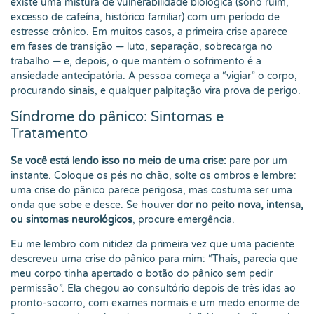
existe uma mistura de vulnerabilidade biológica (sono ruim,
excesso de cafeína, histórico familiar) com um período de
estresse crônico. Em muitos casos, a primeira crise aparece
em fases de transição — luto, separação, sobrecarga no
trabalho — e, depois, o que mantém o sofrimento é a
ansiedade antecipatória. A pessoa começa a “vigiar” o corpo,
procurando sinais, e qualquer palpitação vira prova de perigo.
Síndrome do pânico: Sintomas e
Tratamento
Se você está lendo isso no meio de uma crise:
pare por um
instante. Coloque os pés no chão, solte os ombros e lembre:
uma crise do pânico parece perigosa, mas costuma ser uma
onda que sobe e desce. Se houver
dor no peito nova, intensa,
ou sintomas neurológicos
, procure emergência.
Eu me lembro com nitidez da primeira vez que uma paciente
descreveu uma crise do pânico para mim: “Thais, parecia que
meu corpo tinha apertado o botão do pânico sem pedir
permissão”. Ela chegou ao consultório depois de três idas ao
pronto-socorro, com exames normais e um medo enorme de