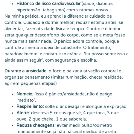
Histórico de risco cardiovascular
(idade, diabetes,
hipertensão, tabagismo) com sintomas novos.
Na minha prática, eu aprendi a diferenciar cuidado de
controle. Cuidado é dormir melhor, reduzir estimulantes, se
alimentar, fazer atividade física e terapia. Controle é tentar
zerar qualquer desconforto do corpo, como se a meta fosse
nunca mais sentir nada. O pânico adora controle, porque
controle alimenta a ideia de catástrofe. O tratamento,
paradoxalmente, é construir tolerância: “eu posso sentir isso e
ainda assim seguir”, com segurança e escolha.
Durante a ansiedade:
o foco é baixar a ativação corporal e
organizar pensamento (limitar ruminação, checar realidade,
agir em pequenas etapas).
Nomeie:
“isso é pânico/ansiedade, não é perigo
imediato”.
Respire lento:
solte o ar devagar e alongue a expiração.
Aterre:
descreva 5 coisas que vê, 4 que toca, 3 que
ouve, 2 que cheira, 1 que saboreia.
Reduza checagens:
evitar medir pulso/oxímetro
repetidamente se já não há sinal médico de alerta.