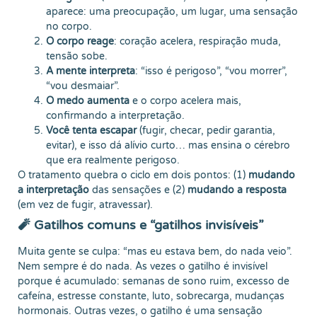
aparece: uma preocupação, um lugar, uma sensação
no corpo.
O corpo reage
: coração acelera, respiração muda,
tensão sobe.
A mente interpreta
: “isso é perigoso”, “vou morrer”,
“vou desmaiar”.
O medo aumenta
e o corpo acelera mais,
confirmando a interpretação.
Você tenta escapar
(fugir, checar, pedir garantia,
evitar), e isso dá alívio curto… mas ensina o cérebro
que era realmente perigoso.
O tratamento quebra o ciclo em dois pontos: (1)
mudando
a interpretação
das sensações e (2)
mudando a resposta
(em vez de fugir, atravessar).
🧨 Gatilhos comuns e “gatilhos invisíveis”
Muita gente se culpa: “mas eu estava bem, do nada veio”.
Nem sempre é do nada. Às vezes o gatilho é invisível
porque é acumulado: semanas de sono ruim, excesso de
cafeína, estresse constante, luto, sobrecarga, mudanças
hormonais. Outras vezes, o gatilho é uma sensação