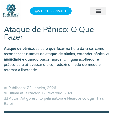
Baixe meu E-book gratuito "3 Técnicas do
×
Baixe aqui
Bem-estar"!
MARCAR CONSULTA
🧠 Avaliação 
👨‍⚕️ Terapia Indivi
📝 Testes Psic
Ataque de Pânico: O Que
Fazer
Ataque de pânico:
saiba
o que fazer
na hora da crise, como
reconhecer
sintomas de ataque de pânico
, entender
pânico vs
ansiedade
e quando buscar ajuda. Um guia acolhedor e
prático para atravessar o pico, reduzir o medo do medo e
retomar a liberdade.
📅 Publicado: 22, janeiro, 2026
✏️ Última atualização: 12, fevereiro, 2026
👨‍⚕️ Autor: Artigo escrito pela autora e Neuropsicóloga
Thais
Barbi
.