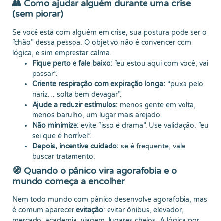
👥 Como ajudar alguém durante uma crise
(sem piorar)
Se você está com alguém em crise, sua postura pode ser o
“chão” dessa pessoa. O objetivo não é convencer com
lógica, e sim emprestar calma.
Fique perto e fale baixo:
“eu estou aqui com você, vai
passar”.
Oriente respiração com expiração longa:
“puxa pelo
nariz… solta bem devagar”.
Ajude a reduzir estímulos:
menos gente em volta,
menos barulho, um lugar mais arejado.
Não minimize:
evite “isso é drama”. Use validação: “eu
sei que é horrível”.
Depois, incentive cuidado:
se é frequente, vale
buscar tratamento.
🧭 Quando o pânico vira agorafobia e o
mundo começa a encolher
Nem todo mundo com pânico desenvolve agorafobia, mas
é comum aparecer
evitação
: evitar ônibus, elevador,
mercado, academia, viagem, lugares cheios. A lógica por