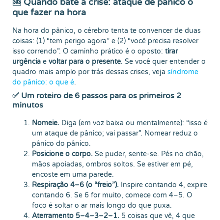
🆘 Quando bate a crise: ataque de pânico o
que fazer na hora
Na hora do pânico, o cérebro tenta te convencer de duas
coisas: (1) “tem perigo agora” e (2) “você precisa resolver
isso correndo”. O caminho prático é o oposto:
tirar
urgência
e
voltar para o presente
. Se você quer entender o
quadro mais amplo por trás dessas crises, veja
síndrome
do pânico: o que é
.
✅ Um roteiro de 6 passos para os primeiros 2
minutos
Nomeie.
Diga (em voz baixa ou mentalmente): “isso é
um ataque de pânico; vai passar”. Nomear reduz o
pânico do pânico.
Posicione o corpo.
Se puder, sente-se. Pés no chão,
mãos apoiadas, ombros soltos. Se estiver em pé,
encoste em uma parede.
Respiração 4–6 (o “freio”).
Inspire contando 4, expire
contando 6. Se 6 for muito, comece com 4–5. O
foco é soltar o ar mais longo do que puxa.
Aterramento 5–4–3–2–1.
5 coisas que vê, 4 que