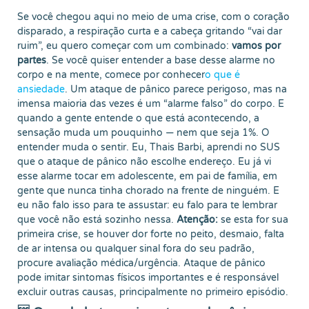
Se você chegou aqui no meio de uma crise, com o coração
disparado, a respiração curta e a cabeça gritando “vai dar
ruim”, eu quero começar com um combinado:
vamos por
partes
. Se você quiser entender a base desse alarme no
corpo e na mente, comece por conhecer
o que é
ansiedade
. Um ataque de pânico parece perigoso, mas na
imensa maioria das vezes é um “alarme falso” do corpo. E
quando a gente entende o que está acontecendo, a
sensação muda um pouquinho — nem que seja 1%. O
entender muda o sentir. Eu, Thais Barbi, aprendi no SUS
que o ataque de pânico não escolhe endereço. Eu já vi
esse alarme tocar em adolescente, em pai de família, em
gente que nunca tinha chorado na frente de ninguém. E
eu não falo isso para te assustar: eu falo para te lembrar
que você não está sozinho nessa.
Atenção:
se esta for sua
primeira crise, se houver dor forte no peito, desmaio, falta
de ar intensa ou qualquer sinal fora do seu padrão,
procure avaliação médica/urgência. Ataque de pânico
pode imitar sintomas físicos importantes e é responsável
excluir outras causas, principalmente no primeiro episódio.