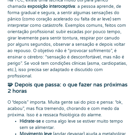
Na TCC, existe uma técnica muito útil para pânico
chamada
exposição interoceptiva
: a pessoa aprende, de
forma gradual e segura, a sentir algumas sensações do
pânico (como coração acelerado ou falta de ar leve) sem
interpretar como catástrofe. Exemplos comuns, feitos com
orientação profissional: subir escadas por pouco tempo,
girar levemente para sentir tontura, respirar por canudo
por alguns segundos, observar a sensação e depois voltar
ao repouso. O objetivo não é “provocar sofrimento”, é
ensinar o cérebro: “sensação é desconfortável, mas não é
perigo”. Se você tem condições clínicas (asma, cardiopatias,
etc.), isso precisa ser adaptado e discutido com
profissional.
🧩 Depois que passa: o que fazer nas próximas
2 horas
O “depois” importa. Muita gente sai do pico e pensa: “ok,
acabou”, mas fica tremendo, chorando e com medo da
próxima. Isso é a ressaca fisiológica do alarme.
Hidrate-se
e coma algo leve se estiver muito tempo
sem se alimentar.
Movimento leve
(andar devagar) ajuda a metabolizar