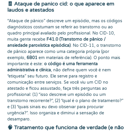
🧾 Ataque de panico cid: o que aparece em
laudos e atestados
“Ataque de pânico” descreve um episódio, mas os códigos
diagnósticos costumam se referir ao transtorno ou ao
quadro principal avaliado pelo profissional. No CID-10,
muita gente recebe
F41.0 (Transtorno de pânico /
ansiedade paroxística episódica)
. No CID-11, o transtorno
de pânico aparece como uma categoria própria (por
exemplo,
6B01
em materiais de referência). O ponto mais
importante é este:
o código é uma ferramenta
administrativa e clínica
, não define quem você é nem
“etiqueta” seu futuro. Ele serve para registro e
comunicação entre serviços. Se você viu um CID no
atestado e ficou assustado, faça três perguntas ao
profissional: (1) “isso descreve um episódio ou um
transtorno recorrente?”, (2) “qual é o plano de tratamento?”
e (3) “quais sinais eu devo observar para procurar
urgência?”. Isso organiza e diminui a sensação de
desamparo.
🧠 Tratamento que funciona de verdade (e não