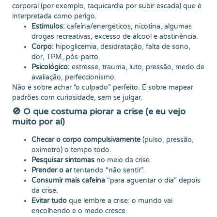
corporal (por exemplo, taquicardia por subir escada) que é
interpretada como perigo.
Estímulos:
cafeína/energéticos, nicotina, algumas
drogas recreativas, excesso de álcool e abstinência.
Corpo:
hipoglicemia, desidratação, falta de sono,
dor, TPM, pós-parto.
Psicológico:
estresse, trauma, luto, pressão, medo de
avaliação, perfeccionismo.
Não é sobre achar “o culpado” perfeito. É sobre mapear
padrões com curiosidade, sem se julgar.
🚫 O que costuma piorar a crise (e eu vejo
muito por aí)
Checar o corpo compulsivamente
(pulso, pressão,
oxímetro) o tempo todo.
Pesquisar sintomas
no meio da crise.
Prender o ar
tentando “não sentir”.
Consumir mais cafeína
“para aguentar o dia” depois
da crise.
Evitar tudo
que lembre a crise: o mundo vai
encolhendo e o medo cresce.