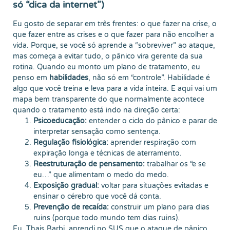
só “dica da internet”)
Eu gosto de separar em três frentes: o que fazer na crise, o
que fazer entre as crises e o que fazer para não encolher a
vida. Porque, se você só aprende a “sobreviver” ao ataque,
mas começa a evitar tudo, o pânico vira gerente da sua
rotina. Quando eu monto um plano de tratamento, eu
penso em
habilidades
, não só em “controle”. Habilidade é
algo que você treina e leva para a vida inteira. E aqui vai um
mapa bem transparente do que normalmente acontece
quando o tratamento está indo na direção certa:
Psicoeducação:
entender o ciclo do pânico e parar de
interpretar sensação como sentença.
Regulação fisiológica:
aprender respiração com
expiração longa e técnicas de aterramento.
Reestruturação de pensamento:
trabalhar os “e se
eu…” que alimentam o medo do medo.
Exposição gradual:
voltar para situações evitadas e
ensinar o cérebro que você dá conta.
Prevenção de recaída:
construir um plano para dias
ruins (porque todo mundo tem dias ruins).
Eu, Thais Barbi, aprendi no SUS que o ataque de pânico