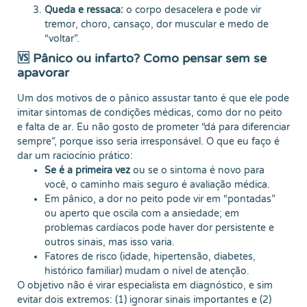
Queda e ressaca:
o corpo desacelera e pode vir
tremor, choro, cansaço, dor muscular e medo de
“voltar”.
🆚 Pânico ou infarto? Como pensar sem se
apavorar
Um dos motivos de o pânico assustar tanto é que ele pode
imitar sintomas de condições médicas, como dor no peito
e falta de ar. Eu não gosto de prometer “dá para diferenciar
sempre”, porque isso seria irresponsável. O que eu faço é
dar um raciocínio prático:
Se é a primeira vez
ou se o sintoma é novo para
você, o caminho mais seguro é avaliação médica.
Em pânico, a dor no peito pode vir em “pontadas”
ou aperto que oscila com a ansiedade; em
problemas cardíacos pode haver dor persistente e
outros sinais, mas isso varia.
Fatores de risco (idade, hipertensão, diabetes,
histórico familiar) mudam o nível de atenção.
O objetivo não é virar especialista em diagnóstico, e sim
evitar dois extremos: (1) ignorar sinais importantes e (2)