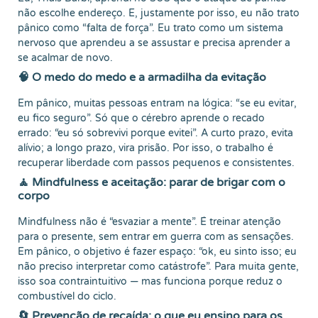
não escolhe endereço. E, justamente por isso, eu não trato
pânico como “falta de força”. Eu trato como um sistema
nervoso que aprendeu a se assustar e precisa aprender a
se acalmar de novo.
🧠 O medo do medo e a armadilha da evitação
Em pânico, muitas pessoas entram na lógica: “se eu evitar,
eu fico seguro”. Só que o cérebro aprende o recado
errado: “eu só sobrevivi porque evitei”. A curto prazo, evita
alívio; a longo prazo, vira prisão. Por isso, o trabalho é
recuperar liberdade com passos pequenos e consistentes.
🧘 Mindfulness e aceitação: parar de brigar com o
corpo
Mindfulness não é “esvaziar a mente”. É treinar atenção
para o presente, sem entrar em guerra com as sensações.
Em pânico, o objetivo é fazer espaço: “ok, eu sinto isso; eu
não preciso interpretar como catástrofe”. Para muita gente,
isso soa contraintuitivo — mas funciona porque reduz o
combustível do ciclo.
🔄 Prevenção de recaída: o que eu ensino para os