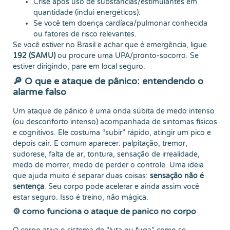
Crise após uso de substâncias/estimulantes em
quantidade (inclui energéticos).
Se você tem doença cardíaca/pulmonar conhecida
ou fatores de risco relevantes.
Se você estiver no Brasil e achar que é emergência, ligue
192 (SAMU)
ou procure uma UPA/pronto-socorro. Se
estiver dirigindo, pare em local seguro.
🔎 O que e ataque de pânico: entendendo o
alarme falso
Um ataque de pânico é uma onda súbita de medo intenso
(ou desconforto intenso) acompanhada de sintomas físicos
e cognitivos. Ele costuma “subir” rápido, atingir um pico e
depois cair. É comum aparecer: palpitação, tremor,
sudorese, falta de ar, tontura, sensação de irrealidade,
medo de morrer, medo de perder o controle. Uma ideia
que ajuda muito é separar duas coisas:
sensação não é
sentença
. Seu corpo pode acelerar e ainda assim você
estar seguro. Isso é treino, não mágica.
⚙️ como funciona o ataque de panico no corpo