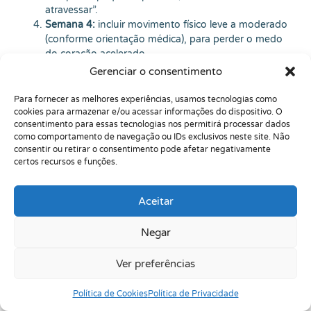
atravessar”.
Semana 4:
incluir movimento físico leve a moderado
(conforme orientação médica), para perder o medo
do coração acelerado.
Eu não romantizo: ataque de pânico é sofrimento. Mas eu
Gerenciar o consentimento
também não dramatizo além do necessário. Na real, o
corpo está tentando te proteger — só que exagera a dose.
Para fornecer as melhores experiências, usamos tecnologias como
Se você está cansado de viver “em alerta”,
procure ajuda
cookies para armazenar e/ou acessar informações do dispositivo. O
consentimento para essas tecnologias nos permitirá processar dados
profissional. Você não precisa esperar “piorar” para cuidar.
como comportamento de navegação ou IDs exclusivos neste site. Não
Se eu pudesse deixar uma mensagem de consultório aqui,
consentir ou retirar o consentimento pode afetar negativamente
seria essa: você não precisa enfrentar isso sozinho.
certos recursos e funções.
Aceitar
Negar
Ver preferências
Política de Cookies
Política de Privacidade