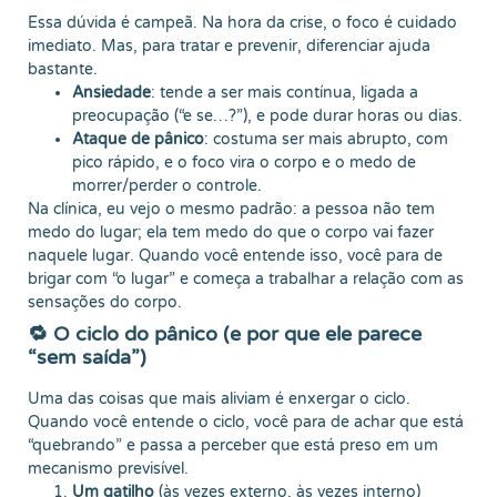
Essa dúvida é campeã. Na hora da crise, o foco é cuidado
imediato. Mas, para tratar e prevenir, diferenciar ajuda
bastante.
Ansiedade
: tende a ser mais contínua, ligada a
preocupação (“e se…?”), e pode durar horas ou dias.
Ataque de pânico
: costuma ser mais abrupto, com
pico rápido, e o foco vira o corpo e o medo de
morrer/perder o controle.
Na clínica, eu vejo o mesmo padrão: a pessoa não tem
medo do lugar; ela tem medo do que o corpo vai fazer
naquele lugar. Quando você entende isso, você para de
brigar com “o lugar” e começa a trabalhar a relação com as
sensações do corpo.
🔁 O ciclo do pânico (e por que ele parece
“sem saída”)
Uma das coisas que mais aliviam é enxergar o ciclo.
Quando você entende o ciclo, você para de achar que está
“quebrando” e passa a perceber que está preso em um
mecanismo previsível.
Um gatilho
(às vezes externo, às vezes interno)