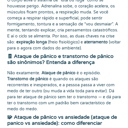
O corpo ativa o sistema de “luta ou fuga” como se
houvesse perigo. Adrenalina sobe, o coração acelera, os
músculos ficam prontos, a respiração muda. Se você
começa a respirar rápido e superficial, pode sentir
formigamento, tontura e a sensação de “vou desmaiar”. A
mente, tentando explicar, cria pensamentos catastróficos.
E aí o ciclo se alimenta. Por isso, as duas chaves na crise
são:
expiração longa
(freio fisiológico) e
aterramento
(voltar
para o agora com dados do ambiente).
🧾 Ataque de pânico e transtorno de pânico
são sinônimos? Entenda a diferença
Não exatamente.
Ataque de pânico
é o episódio.
Transtorno de pânico
é quando os ataques são
recorrentes e inesperados, e a pessoa passa a viver com
medo de ter outro (ou muda a vida toda para evitar). Dá
para ter ataque de pânico sem ter o transtorno — e dá para
ter o transtorno com um padrão bem característico de
medo do medo.
🧩 Ataque de pânico vs ansiedade (ataque de
panico vs ansiedade): como diferenciar