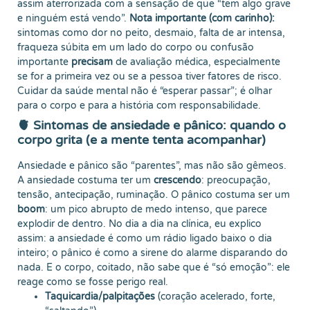
assim aterrorizada com a sensação de que “tem algo grave
e ninguém está vendo”.
Nota importante (com carinho):
sintomas como dor no peito, desmaio, falta de ar intensa,
fraqueza súbita em um lado do corpo ou confusão
importante
precisam
de avaliação médica, especialmente
se for a primeira vez ou se a pessoa tiver fatores de risco.
Cuidar da saúde mental não é “esperar passar”; é olhar
para o corpo e para a história com responsabilidade.
🫀 Sintomas de ansiedade e pânico: quando o
corpo grita (e a mente tenta acompanhar)
Ansiedade e pânico são “parentes”, mas não são gêmeos.
A ansiedade costuma ter um
crescendo
: preocupação,
tensão, antecipação, ruminação. O pânico costuma ser um
boom
: um pico abrupto de medo intenso, que parece
explodir de dentro. No dia a dia na clínica, eu explico
assim: a ansiedade é como um rádio ligado baixo o dia
inteiro; o pânico é como a sirene do alarme disparando do
nada. E o corpo, coitado, não sabe que é “só emoção”: ele
reage como se fosse perigo real.
Taquicardia/palpitações
(coração acelerado, forte,