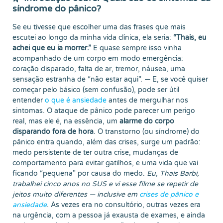
síndrome do pânico?
Se eu tivesse que escolher uma das frases que mais
escutei ao longo da minha vida clínica, ela seria:
“Thais, eu
achei que eu ia morrer.”
E quase sempre isso vinha
acompanhado de um corpo em modo emergência:
coração disparado, falta de ar, tremor, náusea, uma
sensação estranha de “não estar aqui”. — E, se você quiser
começar pelo básico (sem confusão), pode ser útil
entender
o que é ansiedade
antes de mergulhar nos
sintomas. O ataque de pânico pode parecer um perigo
real, mas ele é, na essência, um
alarme do corpo
disparando fora de hora
. O transtorno (ou síndrome) do
pânico entra quando, além das crises, surge um padrão:
medo persistente de ter outra crise, mudanças de
comportamento para evitar gatilhos, e uma vida que vai
ficando “pequena” por causa do medo.
Eu, Thais Barbi,
trabalhei cinco anos no SUS e vi esse filme se repetir de
jeitos muito diferentes — inclusive em
crises de pânico e
ansiedade
.
Às vezes era no consultório, outras vezes era
na urgência, com a pessoa já exausta de exames, e ainda