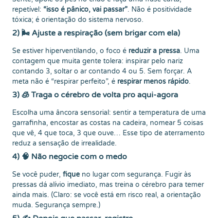
repetível:
“isso é pânico, vai passar”
. Não é positividade
tóxica; é orientação do sistema nervoso.
2) 🌬️ Ajuste a respiração (sem brigar com ela)
Se estiver hiperventilando, o foco é
reduzir a pressa
. Uma
contagem que muita gente tolera: inspirar pelo nariz
contando 3, soltar o ar contando 4 ou 5. Sem forçar. A
meta não é “respirar perfeito”, é
respirar menos rápido
.
3) 🧊 Traga o cérebro de volta pro aqui-agora
Escolha uma âncora sensorial: sentir a temperatura de uma
garrafinha, encostar as costas na cadeira, nomear 5 coisas
que vê, 4 que toca, 3 que ouve… Esse tipo de aterramento
reduz a sensação de irrealidade.
4) 🧠 Não negocie com o medo
Se você puder,
fique
no lugar com segurança. Fugir às
pressas dá alívio imediato, mas treina o cérebro para temer
ainda mais. (Claro: se você está em risco real, a orientação
muda. Segurança sempre.)