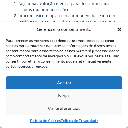
faça uma avaliação médica para descartar causas
clínicas quando necessário
procure psicoterapia com abordagem baseada em
evidências, e, se indicado, psiquiatria para cuidado
conjunto
Gerenciar o consentimento
Eu gosto de dizer que o pânico tenta te convencer de que
você é frágil. A terapia devolve a verdade:
você é adaptável
.
Para fornecer as melhores experiências, usamos tecnologias como
Com tempo, técnica e acolhimento, muita gente volta a
cookies para armazenar e/ou acessar informações do dispositivo. O
consentimento para essas tecnologias nos permitirá processar dados
dirigir, volta a viajar, volta a pegar elevador, volta a ir ao
como comportamento de navegação ou IDs exclusivos neste site. Não
mercado… volta a viver.
consentir ou retirar o consentimento pode afetar negativamente
🏫 Trabalho, faculdade e vida social: por que o
certos recursos e funções.
pânico escolhe esses lugares
Aceitar
Fila, reunião, sala fechada, transporte, prova… não é
“coincidência”. São contextos em que a pessoa se sente
observada, sem saída rápida, ou com medo de “passar
Negar
vergonha”. Aí o corpo aprende: “aqui é perigoso”. Na
prática, eu ajudo a pessoa a construir uma escada de
Ver preferências
exposição: do mais fácil ao mais difícil. E eu deixo claro: a
meta não é não sentir nada; é
continuar
apesar do
Política de Cookies
Política de Privacidade
desconforto, até que o cérebro pare de marcar aquilo