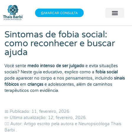
Baixe meu E-book gratuito "3 Técnicas do
×
Baixe aqui
Bem-estar"!
MARCAR CONSULTA
🧠 Avaliação 
👨‍⚕️ Terapia Indivi
📝 Testes Psic
Sintomas de fobia social:
como reconhecer e buscar
ajuda
Você sente
medo intenso de ser julgado
e evita situações
sociais? Neste guia educativo, explico como a
fobia social
pode aparecer no corpo e nos pensamentos, incluindo
sinais
fóbicos
em
crianças
e adolescentes, além de caminhos
terapêuticos com evidência.
📅 Publicado: 11, fevereiro, 2026
✏️ Última atualização: 12, fevereiro, 2026
👨‍⚕️ Autor: Artigo escrito pela autora e Neuropsicóloga
Thais
Barbi
.