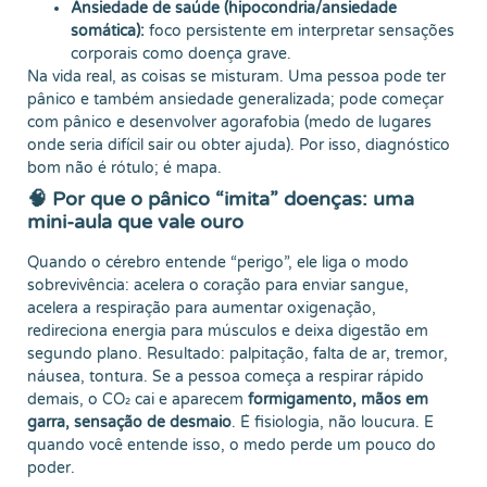
Ansiedade de saúde (hipocondria/ansiedade
somática):
foco persistente em interpretar sensações
corporais como doença grave.
Na vida real, as coisas se misturam. Uma pessoa pode ter
pânico e também ansiedade generalizada; pode começar
com pânico e desenvolver agorafobia (medo de lugares
onde seria difícil sair ou obter ajuda). Por isso, diagnóstico
bom não é rótulo; é mapa.
🧠 Por que o pânico “imita” doenças: uma
mini-aula que vale ouro
Quando o cérebro entende “perigo”, ele liga o modo
sobrevivência: acelera o coração para enviar sangue,
acelera a respiração para aumentar oxigenação,
redireciona energia para músculos e deixa digestão em
segundo plano. Resultado: palpitação, falta de ar, tremor,
náusea, tontura. Se a pessoa começa a respirar rápido
demais, o CO₂ cai e aparecem
formigamento, mãos em
garra, sensação de desmaio
. É fisiologia, não loucura. E
quando você entende isso, o medo perde um pouco do
poder.