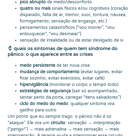
pico abrupto
de medo/desconforto
quatro ou mais
sinais físicos e/ou cognitivos (coração
disparado, falta de ar, tremor, suor, tontura, náusea,
formigamento, sensação de engasgo, etc.)
pensamentos catastróficos (“vou morrer”, “vou
enlouquecer”, “vou desmaiar”)
sensação de irrealidade ou de estar desligado de si
🧷 quais os sintomas de quem tem síndrome do
pânico: o que aparece entre as crises
medo persistente
de ter nova crise
mudança de comportamento
(evitar lugares, evitar
ficar sozinho, evitar exercícios, evitar café)
hipervigilância
(monitorar o corpo o tempo todo)
estratégias de segurança
(sair só acompanhado,
sentar perto da porta, carregar “itens salvadores”)
ciclo do medo do medo
: qualquer sintoma vira
gatilho para outro
Um ponto que eu sempre trago: o pânico não é só
“ataque”. Ele vira um
circuito
: sensação → interpretação
(“perigo!”) → mais adrenalina → mais sensação → mais
interpretação. A terapia ajuda a interromper esse circuito.