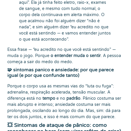
aqui”. Ela já tinha feito eletro, raio-x, exames
de sangue, e mesmo com tudo normal, o
corpo dela continuava em alerta máximo. O
que acalmou não foi alguém dizer “não é
nada”, e sim alguém dizer “eu acredito no que
você está sentindo — e vamos entender juntos
o que está acontecendo”.
Essa frase — “eu acredito no que você está sentindo” —
muda o jogo. Porque
o entender muda o sentir
. A pessoa
começa a sair do medo do medo.
🧩 sintomas panico e ansiedade: por que parece
igual (e por que confunde tanto)
Porque o corpo usa as mesmas vias do “luta ou fuga”:
adrenalina, respiração acelerada, tensão muscular. A
diferença está no
tempo
e no
padrão
. Pânico costuma ser
mais abrupto e intenso; ansiedade costuma ser mais
prolongada, oscilando ao longo do dia. Mas, sim: dá para
ter os dois juntos, e isso é mais comum do que parece.
💥 Sintomas de ataque de pânico: como