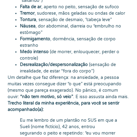
“saltando”)
Falta de ar
, aperto no peito, sensação de sufoco
Tremor
, sudorese, mãos geladas ou ondas de calor
Tontura
, sensação de desmaio, “cabeça leve”
Náusea
, dor abdominal, diarreia ou “embrulho no
estômago”
Formigamento
, dormência, sensação de corpo
estranho
Medo intenso
(de morrer, enlouquecer, perder o
controle)
Desrealização/despersonalização
(sensação de
irrealidade, de estar “fora do corpo”)
Um detalhe que faz diferença: na ansiedade, a pessoa
muitas vezes consegue dizer “o que” está preocupando
(mesmo que pareça exagerado). No pânico, é comum
ouvir:
“não tem motivo, só veio”
. E isso assusta ainda mais.
Trecho literal da minha experiência, para você se sentir
acompanhado(a):
Eu me lembro de um plantão no SUS em que a
Sueli (nome fictício), 42 anos, entrou
segurando o peito e repetindo: “eu vou morrer