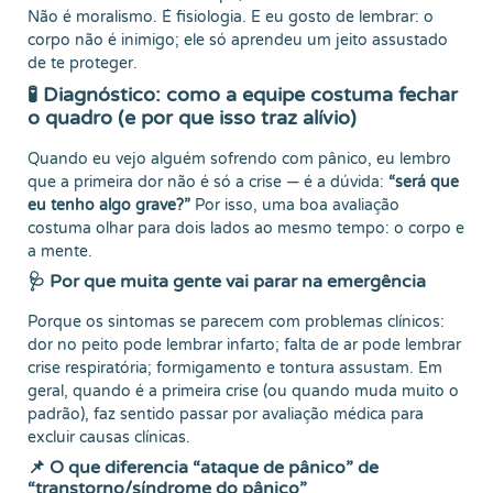
Não é moralismo. É fisiologia. E eu gosto de lembrar: o
corpo não é inimigo; ele só aprendeu um jeito assustado
de te proteger.
🧪 Diagnóstico: como a equipe costuma fechar
o quadro (e por que isso traz alívio)
Quando eu vejo alguém sofrendo com pânico, eu lembro
que a primeira dor não é só a crise — é a dúvida:
“será que
eu tenho algo grave?”
Por isso, uma boa avaliação
costuma olhar para dois lados ao mesmo tempo: o corpo e
a mente.
🩺 Por que muita gente vai parar na emergência
Porque os sintomas se parecem com problemas clínicos:
dor no peito pode lembrar infarto; falta de ar pode lembrar
crise respiratória; formigamento e tontura assustam. Em
geral, quando é a primeira crise (ou quando muda muito o
padrão), faz sentido passar por avaliação médica para
excluir causas clínicas.
📌 O que diferencia “ataque de pânico” de
“transtorno/síndrome do pânico”