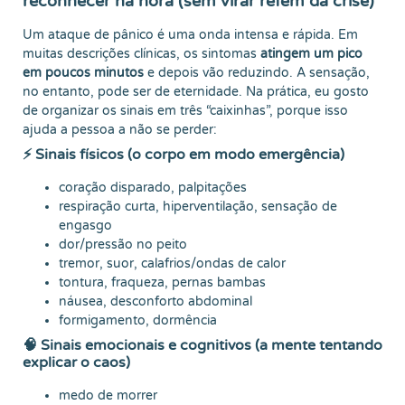
reconhecer na hora (sem virar refém da crise)
Um ataque de pânico é uma onda intensa e rápida. Em
muitas descrições clínicas, os sintomas
atingem um pico
em poucos minutos
e depois vão reduzindo. A sensação,
no entanto, pode ser de eternidade. Na prática, eu gosto
de organizar os sinais em três “caixinhas”, porque isso
ajuda a pessoa a não se perder:
⚡ Sinais físicos (o corpo em modo emergência)
coração disparado, palpitações
respiração curta, hiperventilação, sensação de
engasgo
dor/pressão no peito
tremor, suor, calafrios/ondas de calor
tontura, fraqueza, pernas bambas
náusea, desconforto abdominal
formigamento, dormência
🧠 Sinais emocionais e cognitivos (a mente tentando
explicar o caos)
medo de morrer