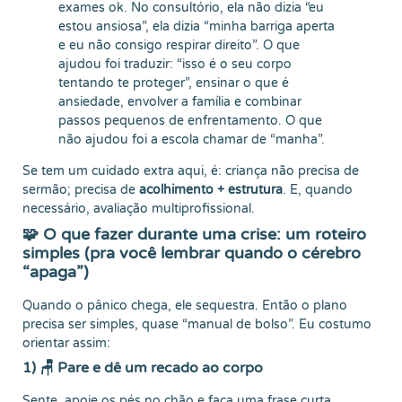
exames ok. No consultório, ela não dizia “eu
estou ansiosa”, ela dizia “minha barriga aperta
e eu não consigo respirar direito”. O que
ajudou foi traduzir: “isso é o seu corpo
tentando te proteger”, ensinar o que é
ansiedade, envolver a família e combinar
passos pequenos de enfrentamento. O que
não ajudou foi a escola chamar de “manha”.
Se tem um cuidado extra aqui, é: criança não precisa de
sermão; precisa de
acolhimento + estrutura
. E, quando
necessário, avaliação multiprofissional.
🧩 O que fazer durante uma crise: um roteiro
simples (pra você lembrar quando o cérebro
“apaga”)
Quando o pânico chega, ele sequestra. Então o plano
precisa ser simples, quase “manual de bolso”. Eu costumo
orientar assim:
1) 🪑 Pare e dê um recado ao corpo
Sente, apoie os pés no chão e faça uma frase curta,