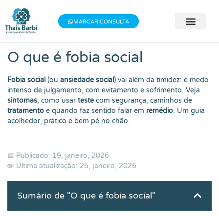
MARCAR CONSULTA
🧠 Avaliação 
👨‍⚕️ Terapia Indivi
📝 Testes Psic
O que é fobia social
Fobia social
(ou
ansiedade social
) vai além da timidez: é medo
intenso de julgamento, com evitamento e sofrimento. Veja
sintomas
, como usar
teste
com segurança, caminhos de
tratamento
e quando faz sentido falar em
remédio
. Um guia
acolhedor, prático e bem pé no chão.
📅 Publicado: 19, janeiro, 2026
✏️ Última atualização: 25, janeiro, 2026
Sumário de "O que é fobia social"