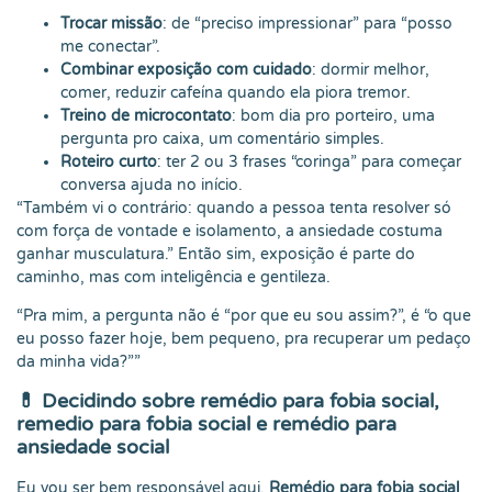
Trocar missão
: de “preciso impressionar” para “posso
me conectar”.
Combinar exposição com cuidado
: dormir melhor,
comer, reduzir cafeína quando ela piora tremor.
Treino de microcontato
: bom dia pro porteiro, uma
pergunta pro caixa, um comentário simples.
Roteiro curto
: ter 2 ou 3 frases “coringa” para começar
conversa ajuda no início.
“Também vi o contrário: quando a pessoa tenta resolver só
com força de vontade e isolamento, a ansiedade costuma
ganhar musculatura.” Então sim, exposição é parte do
caminho, mas com inteligência e gentileza.
“Pra mim, a pergunta não é “por que eu sou assim?”, é “o que
eu posso fazer hoje, bem pequeno, pra recuperar um pedaço
da minha vida?””
💊
Decidindo sobre remédio para fobia social,
remedio para fobia social e remédio para
ansiedade social
Eu vou ser bem responsável aqui.
Remédio para fobia social