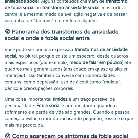
ansiedade social
. Alguns conteúdos chamam de
transtorno
de fobia social
ou
transtorno ansiedade social
, mas a ideia
central é a mesma: medo de avaliação negativa e de passar
vergonha, de “dar ruim” na frente de alguém.
🧭
Panorama dos transtornos de ansiedade
social e onde a fobia social entra
Você pode ver por aí a expressão
transtornos de ansiedade
social
, no plural, porque existe um espectro: desde quadros
mais específicos (por exemplo,
medo de falar em público
) até
quadros mais generalizados (ansiedade em quase qualquer
interação). Isso também conversa com comorbidades
comuns, como depressão, uso de álcool como “muleta”,
pânico e preocupações corporais.
Uma coisa importante:
timidez
é um traço possível de
personalidade.
Fobia social
é um transtorno quando o
sofrimento e a perda de vida são grandes. Quando a pessoa
começa a evitar, o mundo vai ficando pequeno, e isso é o que
mais me preocupa.
😰
Como aparecem os sintomas da fobia social