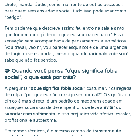
chefe, mandar áudio, comer na frente de outras pessoas…
para quem tem ansiedade social, tudo isso pode soar como
“perigo”.
Tem paciente que descreve assim: “eu entro na sala e sinto
que todo mundo já decidiu que eu sou inadequado”. Essa
sensação vem acompanhada de pensamentos automáticos
(vou travar, vão rir, vou parecer esquisito) e de uma urgência
de fugir ou se esconder, mesmo quando racionalmente você
sabe que não faz sentido.
🧩
Quando você pensa “o’que significa fobia
social”, o que está por trás?
A pergunta “
o’que significa fobia social
” costuma vir carregada
de culpa: “por que eu não consigo ser normal?”. O significado
clínico é mais direto: é um padrão de medo/ansiedade em
situações sociais ou de desempenho, que leva a
evitar
ou
suportar com sofrimento
, e isso prejudica vida afetiva, escolar,
profissional e autoestima.
Em termos técnicos, é o mesmo campo do
transtorno de