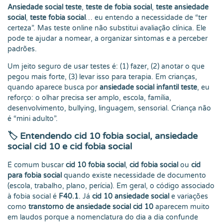
Ansiedade social teste
,
teste de fobia social
,
teste ansiedade
social
,
teste fobia social
… eu entendo a necessidade de “ter
certeza”. Mas teste online não substitui avaliação clínica. Ele
pode te ajudar a nomear, a organizar sintomas e a perceber
padrões.
Um jeito seguro de usar testes é: (1) fazer, (2) anotar o que
pegou mais forte, (3) levar isso para terapia. Em crianças,
quando aparece busca por
ansiedade social infantil teste
, eu
reforço: o olhar precisa ser amplo, escola, família,
desenvolvimento, bullying, linguagem, sensorial. Criança não
é “mini adulto”.
🏷️
Entendendo cid 10 fobia social, ansiedade
social cid 10 e cid fobia social
É comum buscar
cid 10 fobia social
,
cid fobia social
ou
cid
para fobia social
quando existe necessidade de documento
(escola, trabalho, plano, perícia). Em geral, o código associado
à fobia social é
F40.1
. Já
cid 10 ansiedade social
e variações
como
transtorno de ansiedade social cid 10
aparecem muito
em laudos porque a nomenclatura do dia a dia confunde