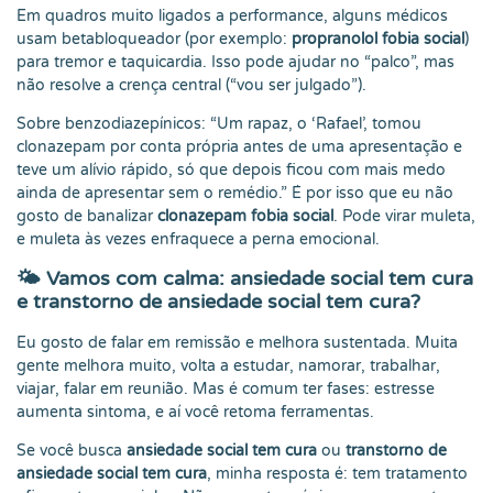
Em quadros muito ligados a performance, alguns médicos
usam betabloqueador (por exemplo:
propranolol fobia social
)
para tremor e taquicardia. Isso pode ajudar no “palco”, mas
não resolve a crença central (“vou ser julgado”).
Sobre benzodiazepínicos: “Um rapaz, o ‘Rafael’, tomou
clonazepam por conta própria antes de uma apresentação e
teve um alívio rápido, só que depois ficou com mais medo
ainda de apresentar sem o remédio.” É por isso que eu não
gosto de banalizar
clonazepam fobia social
. Pode virar muleta,
e muleta às vezes enfraquece a perna emocional.
🌤️
Vamos com calma: ansiedade social tem cura
e transtorno de ansiedade social tem cura?
Eu gosto de falar em remissão e melhora sustentada. Muita
gente melhora muito, volta a estudar, namorar, trabalhar,
viajar, falar em reunião. Mas é comum ter fases: estresse
aumenta sintoma, e aí você retoma ferramentas.
Se você busca
ansiedade social tem cura
ou
transtorno de
ansiedade social tem cura
, minha resposta é: tem tratamento