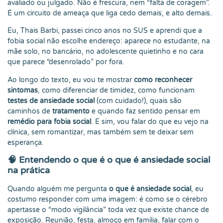
avaliado ou julgado. Não é frescura, nem “falta de coragem”.
É um circuito de ameaça que liga cedo demais, e alto demais.
Eu, Thais Barbi, passei cinco anos no SUS e aprendi que a
fobia social não escolhe endereço: aparece no estudante, na
mãe solo, no bancário, no adolescente quietinho e no cara
que parece “desenrolado” por fora.
Ao longo do texto, eu vou te mostrar
como reconhecer
sintomas
, como diferenciar de timidez, como funcionam
testes de ansiedade social
(com cuidado!), quais são
caminhos de
tratamento
e quando faz sentido pensar em
remédio para fobia social
. E sim, vou falar do que eu vejo na
clínica, sem romantizar, mas também sem te deixar sem
esperança.
🧠
Entendendo o que é o que é ansiedade social
na prática
Quando alguém me pergunta
o que é ansiedade social
, eu
costumo responder com uma imagem: é como se o cérebro
apertasse o “modo vigilância” toda vez que existe chance de
exposição. Reunião, festa, almoço em família, falar com o