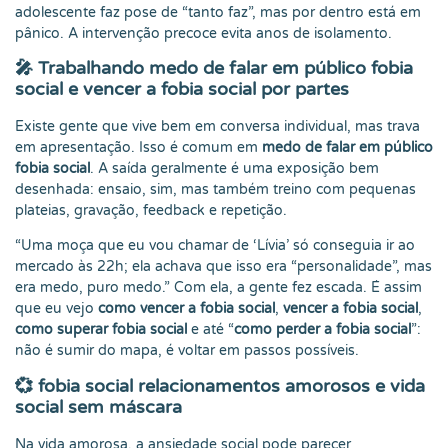
adolescente faz pose de “tanto faz”, mas por dentro está em
pânico. A intervenção precoce evita anos de isolamento.
🎤
Trabalhando medo de falar em público fobia
social e vencer a fobia social por partes
Existe gente que vive bem em conversa individual, mas trava
em apresentação. Isso é comum em
medo de falar em público
fobia social
. A saída geralmente é uma exposição bem
desenhada: ensaio, sim, mas também treino com pequenas
plateias, gravação, feedback e repetição.
“Uma moça que eu vou chamar de ‘Lívia’ só conseguia ir ao
mercado às 22h; ela achava que isso era “personalidade”, mas
era medo, puro medo.” Com ela, a gente fez escada. É assim
que eu vejo
como vencer a fobia social
,
vencer a fobia social
,
como superar fobia social
e até “
como perder a fobia social
”:
não é sumir do mapa, é voltar em passos possíveis.
💞
fobia social relacionamentos amorosos e vida
social sem máscara
Na vida amorosa, a ansiedade social pode parecer