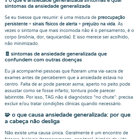
❓
o que é ansiedade generalizada sintomas e qual
sintomas da ansiedade generalizada
Se eu tivesse que resumir: é uma mistura de
preocupação
persistente
+
sinais físicos de alerta
+
prejuízo na vida
. Às
vezes o sintoma que mais incomoda não é o pensamento, é o
corpo (insônia, dor, taquicardia). E isso merece ser acolhido,
não minimizado.
🧾
sintomas de ansiedade generalizada que
confundem com outras doenças
Eu já acompanhei pessoas que fizeram uma via-sacra de
exames antes de perceberem que a ansiedade estava no
centro. Falta de ar pode parecer asma; aperto no peito pode
assustar como se fosse infarto; tontura pode parecer
labirintite. Por isso, TAG não é diagnóstico “no chute”: precisa
excluir e/ou tratar condições clínicas quando necessário.
🧩
o que causa ansiedade generalizada: por que
a cabeça não desliga
Não existe uma causa única. Geralmente é um encontro de