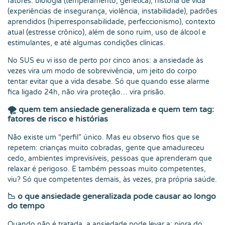
fatores: biologia (temperamento, genética), história de vida
(experiências de insegurança, violência, instabilidade), padrões
aprendidos (hiperresponsabilidade, perfeccionismo), contexto
atual (estresse crônico), além de sono ruim, uso de álcool e
estimulantes, e até algumas condições clínicas.
No SUS eu vi isso de perto por cinco anos: a ansiedade às
vezes vira um modo de sobrevivência, um jeito do corpo
tentar evitar que a vida desabe. Só que quando esse alarme
fica ligado 24h, não vira proteção… vira prisão.
🌪️
quem tem ansiedade generalizada e quem tem tag:
fatores de risco e histórias
Não existe um “perfil” único. Mas eu observo fios que se
repetem: crianças muito cobradas, gente que amadureceu
cedo, ambientes imprevisíveis, pessoas que aprenderam que
relaxar é perigoso. E também pessoas muito competentes,
viu? Só que competentes demais, às vezes, pra própria saúde.
📉
o que ansiedade generalizada pode causar ao longo
do tempo
Quando não é tratada, a ansiedade pode levar a: piora do