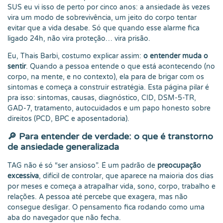
SUS eu vi isso de perto por cinco anos: a ansiedade às vezes
vira um modo de sobrevivência, um jeito do corpo tentar
evitar que a vida desabe. Só que quando esse alarme fica
ligado 24h, não vira proteção… vira prisão.
Eu, Thais Barbi, costumo explicar assim:
o entender muda o
sentir
. Quando a pessoa entende o que está acontecendo (no
corpo, na mente, e no contexto), ela para de brigar com os
sintomas e começa a construir estratégia. Esta página pilar é
pra isso: sintomas, causas, diagnóstico, CID, DSM-5-TR,
GAD-7, tratamento, autocuidados e um papo honesto sobre
direitos (PCD, BPC e aposentadoria).
🔎
Para entender de verdade: o que é transtorno
de ansiedade generalizada
TAG não é só “ser ansioso”. É um padrão de
preocupação
excessiva
, difícil de controlar, que aparece na maioria dos dias
por meses e começa a atrapalhar vida, sono, corpo, trabalho e
relações. A pessoa até percebe que exagera, mas não
consegue desligar. O pensamento fica rodando como uma
aba do navegador que não fecha.