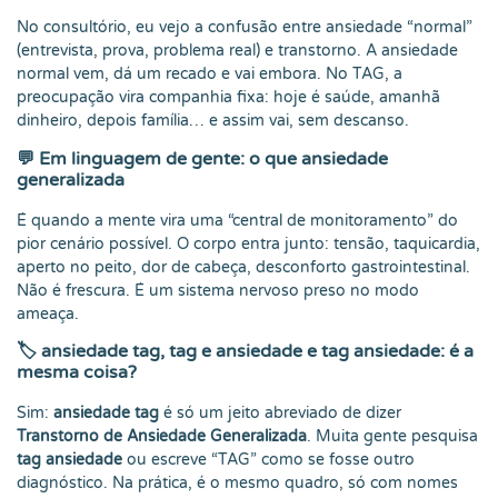
No consultório, eu vejo a confusão entre ansiedade “normal”
(entrevista, prova, problema real) e transtorno. A ansiedade
normal vem, dá um recado e vai embora. No TAG, a
preocupação vira companhia fixa: hoje é saúde, amanhã
dinheiro, depois família… e assim vai, sem descanso.
💬
Em linguagem de gente: o que ansiedade
generalizada
É quando a mente vira uma “central de monitoramento” do
pior cenário possível. O corpo entra junto: tensão, taquicardia,
aperto no peito, dor de cabeça, desconforto gastrointestinal.
Não é frescura. É um sistema nervoso preso no modo
ameaça.
🏷️
ansiedade tag, tag e ansiedade e tag ansiedade: é a
mesma coisa?
Sim:
ansiedade tag
é só um jeito abreviado de dizer
Transtorno de Ansiedade Generalizada
. Muita gente pesquisa
tag ansiedade
ou escreve “TAG” como se fosse outro
diagnóstico. Na prática, é o mesmo quadro, só com nomes