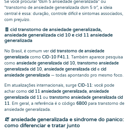
Se você procurar “dsm 5 ansiedade generalizada” ou
“transtorno de ansiedade generalizada dsm 5 tr”, a ideia
central é essa: duração, controle difícil e sintomas associados,
com prejuízo.
🧾
cid transtorno de ansiedade generalizada,
ansiedade generalizada cid 10 e cid 11 ansiedade
generalizada
No Brasil, é comum ver
cid transtorno de ansiedade
generalizada
como
CID-10 F41.1
. Também aparece pesquisa
como
ansiedade generalizada cid 10
,
transtorno ansiedade
generalizada cid 10
,
ansiedade generalizada cid
e
cid
ansiedade generalizada
— todas apontando pro mesmo foco.
Em atualizações internacionais, surge
CID-11
: você pode
achar como
cid 11 ansiedade generalizada
,
ansiedade
generalizada cid 11
ou
transtorno ansiedade generalizada cid
11
. Em geral, a referência é o código
6B00
para transtorno de
ansiedade generalizada.
🧯
ansiedade generalizada e sindrome do panico:
como diferenciar e tratar junto