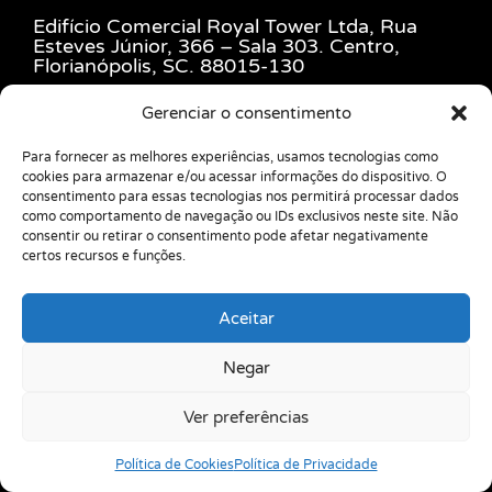
Edifício Comercial Royal Tower Ltda, Rua
Esteves Júnior, 366 – Sala 303. Centro,
Florianópolis, SC. 88015-130
contato@psicologathaisbarbi.com
Gerenciar o consentimento
Para fornecer as melhores experiências, usamos tecnologias como
cookies para armazenar e/ou acessar informações do dispositivo. O
consentimento para essas tecnologias nos permitirá processar dados
como comportamento de navegação ou IDs exclusivos neste site. Não
consentir ou retirar o consentimento pode afetar negativamente
certos recursos e funções.
Clique para aceitar os cookies marketing
e ativar este conteúdo
Aceitar
Negar
Ver preferências
Política de Cookies
Política de Privacidade