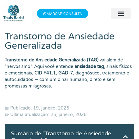
MARCAR CONSULTA
🧠 Avaliação 
👨‍⚕️ Terapia Indivi
📝 Testes Psic
Transtorno de Ansiedade
Generalizada
Transtorno de Ansiedade Generalizada (TAG)
vai além de
“nervosismo”. Aqui você entende
ansiedade tag
, sinais físicos
e emocionais,
CID F41.1
,
GAD-7
, diagnóstico, tratamento e
autocuidados — com um olhar humano, direto e sem
promessas milagrosas.
📅 Publicado: 19, janeiro, 2026
✏️ Última atualização: 25, janeiro, 2026
Sumário de "Transtorno de Ansiedade