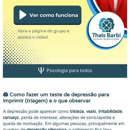
🖨️ Como fazer um
teste de depressão para
imprimir
(triagem) e o que observar
A depressão pode aparecer como
tristeza
,
vazio
,
irritabilidade
,
cansaço
, perda de interesse, alterações de sono/apetite e
queda de motivação. Em algumas pessoas, principalmente em
quadros de
depressão silenciosa
, o sofrimento fica “por