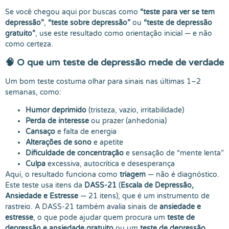
Se você chegou aqui por buscas como
“teste para ver se tem
depressão”
,
“teste sobre depressão”
ou
“teste de depressão
gratuito”
, use este resultado como orientação inicial — e não
como certeza.
🧠 O que um
teste de depressão
mede de verdade
Um bom teste costuma olhar para sinais nas últimas 1–2
semanas, como:
Humor deprimido
(tristeza, vazio, irritabilidade)
Perda de interesse
ou prazer (anhedonia)
Cansaço
e falta de energia
Alterações de sono
e apetite
Dificuldade de concentração
e sensação de “mente lenta”
Culpa
excessiva, autocrítica e desesperança
Aqui, o resultado funciona como
triagem
— não é diagnóstico.
Este teste usa itens da
DASS-21
(
Escala de Depressão,
Ansiedade e Estresse
— 21 itens), que é um instrumento de
rastreio. A DASS-21 também avalia sinais de
ansiedade e
estresse
, o que pode ajudar quem procura um
teste de
depressão e ansiedade gratuito
ou um
teste de depressão,