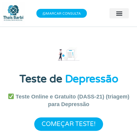
MARCAR CONSULTA
🧠 Avaliação 
👨‍⚕️ Terapia Indivi
📝 Testes Psic
Teste de
Depressão
Teste Online e Gratuito (DASS-21) (triagem)
para Depressão
COMEÇAR TESTE!