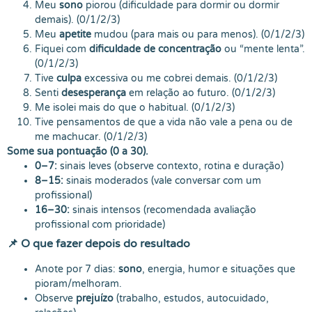
Meu
sono
piorou (dificuldade para dormir ou dormir
demais). (0/1/2/3)
Meu
apetite
mudou (para mais ou para menos). (0/1/2/3)
Fiquei com
dificuldade de concentração
ou “mente lenta”.
(0/1/2/3)
Tive
culpa
excessiva ou me cobrei demais. (0/1/2/3)
Senti
desesperança
em relação ao futuro. (0/1/2/3)
Me isolei mais do que o habitual. (0/1/2/3)
Tive pensamentos de que a vida não vale a pena ou de
me machucar. (0/1/2/3)
Some sua pontuação (0 a 30).
0–7:
sinais leves (observe contexto, rotina e duração)
8–15:
sinais moderados (vale conversar com um
profissional)
16–30:
sinais intensos (recomendada avaliação
profissional com prioridade)
📌 O que fazer depois do resultado
Anote por 7 dias:
sono
, energia, humor e situações que
pioram/melhoram.
Observe
prejuízo
(trabalho, estudos, autocuidado,