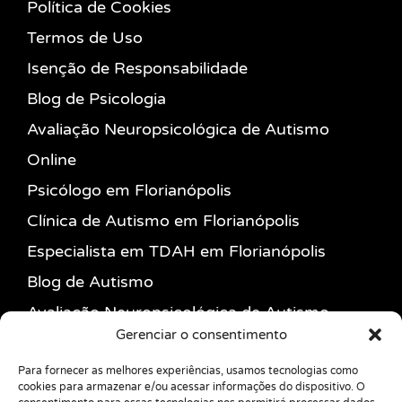
Política de Cookies
Termos de Uso
Isenção de Responsabilidade
Blog de Psicologia
Avaliação Neuropsicológica de Autismo
Online
Psicólogo em Florianópolis
Clínica de Autismo em Florianópolis
Especialista em TDAH em Florianópolis
Blog de Autismo
Avaliação Neuropsicológica de Autismo
Gerenciar o consentimento
Psicólogo para Autista Adulto
Ansiedade e Terapia Cognitivo
Para fornecer as melhores experiências, usamos tecnologias como
cookies para armazenar e/ou acessar informações do dispositivo. O