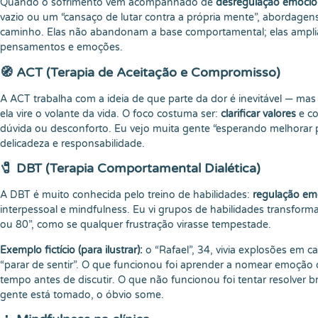
Quando o sofrimento vem acompanhado de
desregulação emocio
vazio ou um “cansaço de lutar contra a própria mente”, abordag
caminho. Elas não abandonam a base comportamental; elas amplia
pensamentos e emoções.
🧭 ACT (Terapia de Aceitação e Compromisso)
A ACT trabalha com a ideia de que parte da dor é inevitável — ma
ela vire o volante da vida. O foco costuma ser:
clarificar valores
e co
dúvida ou desconforto. Eu vejo muita gente “esperando melhorar pa
delicadeza e responsabilidade.
🧷 DBT (Terapia Comportamental Dialética)
A DBT é muito conhecida pelo treino de habilidades:
regulação em
interpessoal e mindfulness. Eu vi grupos de habilidades transfor
ou 80”, como se qualquer frustração virasse tempestade.
Exemplo fictício (para ilustrar):
o “Rafael”, 34, vivia explosões em c
“parar de sentir”. O que funcionou foi aprender a nomear emoção 
tempo antes de discutir. O que não funcionou foi tentar resolver 
gente está tomado, o óbvio some.