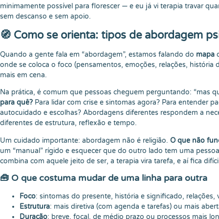
minimamente possível para florescer — e eu já vi terapia travar q
sem descanso e sem apoio.
🧭 Como se orienta: tipos de abordagem psi
Quando a gente fala em “abordagem”, estamos falando do
mapa
q
onde se coloca o foco (pensamentos, emoções, relações, história d
mais em cena.
Na prática, é comum que pessoas cheguem perguntando: “mas qual
para quê?
Para lidar com crise e sintomas agora? Para entender pa
autocuidado e escolhas? Abordagens diferentes respondem a nece
diferentes de estrutura, reflexão e tempo.
Um cuidado importante: abordagem não é religião.
O que não fun
um “manual” rígido e esquecer que do outro lado tem uma pesso
combina com aquele jeito de ser, a terapia vira tarefa, e aí fica difíci
🧰 O que costuma mudar de uma linha para outra
Foco
: sintomas do presente, história e significado, relações, 
Estrutura
: mais diretiva (com agenda e tarefas) ou mais abert
Duração
: breve, focal, de médio prazo ou processos mais lo