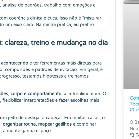
s, análise de padrões, trabalho com emoções e
om coerência clínica e ética. Isso não é “misturar
 um eixo claro. Na minha prática, eu prefiro
 clareza, treino e mudança no dia
á acontecendo
e ter ferramentas mais diretas para
o, compulsões e padrões de evitação. Em geral, é
progresso, testamos hipóteses e treinamos
ões, corpo e comportamento
se retroalimentam. O
Con
 flexibilizar interpretações e fazer escolhas mais
Téc
Clu
m jeito de desligar a cabeça”. Em muitos casos, o
O Ba
, organizar rotina, mapear gatilhos
e combinar
Neur
, a mente ganha espaço.
“3 T