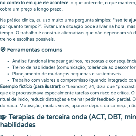
no contexto em que ele acontece
: o que antecede, o que mantém, 
cobra um preço a longo prazo.
Na prática clínica, eu uso muito uma pergunta simples:
“isso te aj
por quanto tempo?”. Evitar uma situação pode aliviar na hora, ma
tempo. O trabalho é construir alternativas que não dependam só de
treino e escolhas possíveis.
🧭 Ferramentas comuns
Análise funcional (mapear gatilhos, respostas e consequência
Treino de habilidades (comunicação, tolerância ao desconfor
Planejamento de mudanças pequenas e sustentáveis.
Trabalho com valores e compromisso (quando integrado com
Exemplo fictício (para ilustrar):
o “Leandro”, 24, dizia que “procra
que ele procrastinava especialmente tarefas com risco de crítica. O
ritual de início, reduzir distrações e treinar pedir feedback parcia
do nada. Motivação, muitas vezes, aparece depois do começo, não
🧩 Terapias de terceira onda (ACT, DBT, min
habilidades