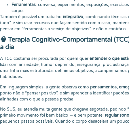
Ferramentas
: conversa, experimentos, exposições, exercício
corpo.
Também é possível um trabalho
integrativo
, combinando técnicas c
tudo”, e sim usar recursos que façam sentido com o caso, mantendo
pensar em “ferramentas a serviço de objetivos”, e não o contrário.
🧠 Terapia Cognitivo-Comportamental (TCC):
a dia
A TCC costuma ser procurada por quem quer
entender o que est
lidar com ansiedade, humor deprimido, insegurança, procrastinaçã
uma linha mais estruturada: definimos objetivos, acompanhamos 
habilidades.
Em linguagem simples: a gente observa como
pensamentos, emoç
ponto não é “pensar positivo”, e sim aprender a identificar padrões,
alinhadas com o que a pessoa precisa.
No SUS, eu atendia muita gente que chegava esgotada, pedindo “u
primeiro movimento foi bem básico — e bem potente:
regular sono
pequenos passos possíveis. Quando o corpo desacelera um pouco