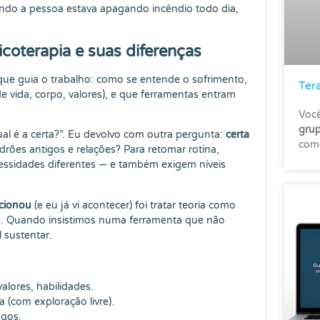
uando a pessoa estava apagando incêndio todo dia,
coterapia e suas diferenças
ue guia o trabalho: como se entende o sofrimento,
Ter
e vida, corpo, valores), e que ferramentas entram
Você
grup
 é a certa?”. Eu devolvo com outra pergunta:
certa
come
drões antigos e relações? Para retomar rotina,
ssidades diferentes — e também exigem níveis
cionou
(e eu já vi acontecer) foi tratar teoria como
a. Quando insistimos numa ferramenta que não
l sustentar.
valores, habilidades.
a (com exploração livre).
ngos.