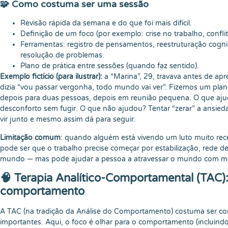
🧩 Como costuma ser uma sessão
Revisão rápida da semana e do que foi mais difícil.
Definição de um foco (por exemplo: crise no trabalho, conflit
Ferramentas: registro de pensamentos, reestruturação cogniti
resolução de problemas.
Plano de prática entre sessões (quando faz sentido).
Exemplo fictício (para ilustrar):
a “Marina”, 29, travava antes de ap
dizia “vou passar vergonha, todo mundo vai ver”. Fizemos um pla
depois para duas pessoas, depois em reunião pequena. O que ajudo
desconforto sem fugir. O que não ajudou? Tentar “zerar” a ansiedad
vir junto e mesmo assim dá para seguir.
Limitação comum
: quando alguém está vivendo um luto muito rece
pode ser que o trabalho precise começar por estabilização, rede d
mundo — mas pode ajudar a pessoa a atravessar o mundo com ma
🧠 Terapia Analítico-Comportamental (TAC)
comportamento
A TAC (na tradição da Análise do Comportamento) costuma ser co
importantes. Aqui, o foco é olhar para o comportamento (inclui