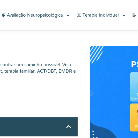
écnicas do Bem-estar"!
🧠 Avaliação Neuropsicológica
👨‍⚕️ Terapia Individual
📝
ncontrar um caminho possível. Veja
lt, terapia familiar, ACT/DBT, EMDR e