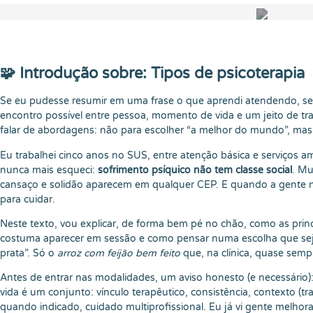
🧩 Introdução sobre: Tipos de psicoterapia
Se eu pudesse resumir em uma frase o que aprendi atendendo, se
encontro possível entre pessoa, momento de vida e um jeito de tra
falar de abordagens: não para escolher “a melhor do mundo”, ma
Eu trabalhei cinco anos no SUS, entre atenção básica e serviços a
nunca mais esqueci:
sofrimento psíquico não tem classe social
. Mu
cansaço e solidão aparecem em qualquer CEP. E quando a gente no
para cuidar.
Neste texto, vou explicar, de forma bem pé no chão, como as prin
costuma aparecer em sessão e como pensar numa escolha que seja
prata”. Só o
arroz com feijão bem feito
que, na clínica, quase sem
Antes de entrar nas modalidades, um aviso honesto (e necessário)
vida é um conjunto: vínculo terapêutico, consistência, contexto (tra
quando indicado, cuidado multiprofissional. Eu já vi gente melho