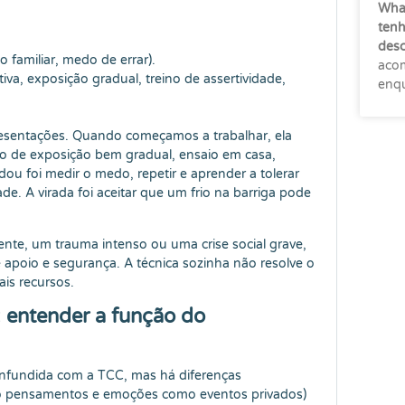
What
tenh
des
o familiar, medo de errar).
acom
va, exposição gradual, treino de assertividade,
enqu
resentações. Quando começamos a trabalhar, ela
no de exposição bem gradual, ensaio em casa,
u foi medir o medo, repetir e aprender a tolerar
e. A virada foi aceitar que um frio na barriga pode
nte, um trauma intenso ou uma crise social grave,
e apoio e segurança. A técnica sozinha não resolve o
is recursos.
: entender a função do
nfundida com a TCC, mas há diferenças
ndo pensamentos e emoções como eventos privados)