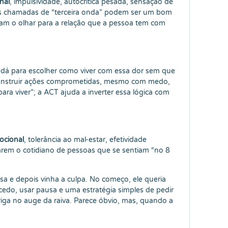
nal
, impulsividade, autocrítica pesada, sensação de
ens chamadas de “terceira onda” podem ser um bom
m o olhar para a relação que a pessoa tem com
s dá para escolher como viver com essa dor sem que
nstruir ações comprometidas, mesmo com medo,
ra viver”; a ACT ajuda a inverter essa lógica com
ocional
, tolerância ao mal-estar, efetividade
marem o cotidiano de pessoas que se sentiam “no 8
asa e depois vinha a culpa. No começo, ele queria
cedo, usar pausa e uma estratégia simples de pedir
briga no auge da raiva. Parece óbvio, mas, quando a