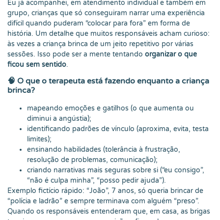
Eu já acompanhei, em atendimento individual e também em
grupo, crianças que só conseguiram narrar uma experiência
difícil quando puderam “colocar para fora” em forma de
história. Um detalhe que muitos responsáveis acham curioso:
às vezes a criança brinca de um jeito repetitivo por várias
sessões. Isso pode ser a mente tentando
organizar o que
ficou sem sentido
.
🧠 O que o terapeuta está fazendo enquanto a criança
brinca?
mapeando emoções e gatilhos (o que aumenta ou
diminui a angústia);
identificando padrões de vínculo (aproxima, evita, testa
limites);
ensinando habilidades (tolerância à frustração,
resolução de problemas, comunicação);
criando narrativas mais seguras sobre si (“eu consigo”,
“não é culpa minha”, “posso pedir ajuda”).
Exemplo fictício rápido: “João”, 7 anos, só queria brincar de
“polícia e ladrão” e sempre terminava com alguém “preso”.
Quando os responsáveis entenderam que, em casa, as brigas