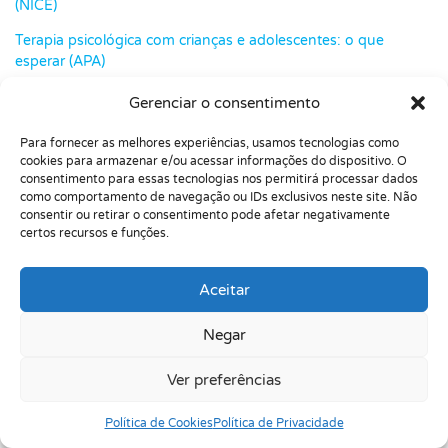
(NICE)
Terapia psicológica com crianças e adolescentes: o que
esperar (APA)
Biblioteca Virtual em Saúde do Ministério da Saúde (BVS/MS)
Gerenciar o consentimento
PePSIC: portal de periódicos em Psicologia (BVS)
Para fornecer as melhores experiências, usamos tecnologias como
cookies para armazenar e/ou acessar informações do dispositivo. O
consentimento para essas tecnologias nos permitirá processar dados
como comportamento de navegação ou IDs exclusivos neste site. Não
Perguntas Frequentes sobre:
consentir ou retirar o consentimento pode afetar negativamente
certos recursos e funções.
Psicoterapia infantojuvenil
Aceitar
Negar
Como funciona a psicoterapia infantojuvenil e o
que esperar das primeiras sessões?
Ver preferências
Os pais participam das sessões? Como é a
Política de Cookies
Política de Privacidade
participação da família?