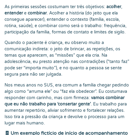
As primeiras sessões costumam ter três objetivos:
acolher
,
entender
e
combinar
. Acolher a história (do jeito que ela
consegue aparecer), entender o contexto (família, escola,
rotina, saúde), e combinar como será o trabalho: frequência,
participação da família, formas de contato e limites de sigilo.
Quando o paciente é criança, eu observo muito a
comunicação indireta: o jeito de brincar, as repetições, os
temas que aparecem, as “missões” que ela cria. Na
adolescência, eu presto atenção nas contradições (“tanto faz”
pode ser “importa muito”), e no quanto a pessoa se sente
segura para não ser julgada.
Nos meus anos no SUS, era comum a família chegar pedindo
algo como “arruma ele” ou “faz ela obedecer”. Eu costumava
responder com carinho, mas com firmeza:
vamos combinar
que eu não trabalho para ‘consertar gente’
. Eu trabalho para
aumentar repertório, aliviar sofrimento e fortalecer relações.
Isso tira a pressão da criança e devolve o processo para um
lugar mais humano.
🧾 Um exemplo fictício de início de acompanhamento