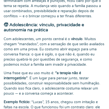
terminavam com ameaças e punições, ficou claro por que o
tema se repetia. A mudança veio quando a família passou a
usar combinados, previsibilidade e reparação depois de
conflitos — e o brincar começou a ter finais diferentes.
🧒 Adolescência: vínculo, privacidade e
autonomia na prática
Com adolescentes, um ponto central é o
vínculo
. Muitos
chegam “mandados”, com a sensação de que serão avaliados
como em uma prova. Eu costumo abrir espaço para uma
conversa franca: o que é sigilo, o que não é, quando eu
preciso quebrá-lo por questões de segurança, e como
podemos incluir a família sem invadir a privacidade.
Uma frase que eu uso muito é:
“a terapia não é
interrogatório”
. É um lugar para pensar junto, testar
possibilidades, construir responsabilidade sem humilhação.
Quando isso fica claro, o adolescente costuma relaxar um
pouco — e a conversa começa a acontecer.
Exemplo fictício:
“Lucas”, 15 anos, chegou com irritação e
faltas na escola. O que funcionou foi um contrato claro: ele