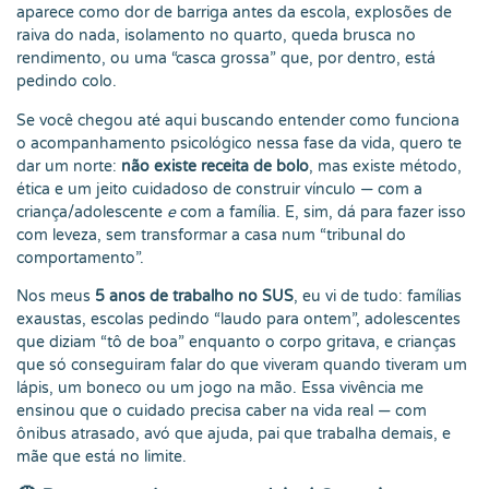
aparece como dor de barriga antes da escola, explosões de
raiva do nada, isolamento no quarto, queda brusca no
rendimento, ou uma “casca grossa” que, por dentro, está
pedindo colo.
Se você chegou até aqui buscando entender como funciona
o acompanhamento psicológico nessa fase da vida, quero te
dar um norte:
não existe receita de bolo
, mas existe método,
ética e um jeito cuidadoso de construir vínculo — com a
criança/adolescente
e
com a família. E, sim, dá para fazer isso
com leveza, sem transformar a casa num “tribunal do
comportamento”.
Nos meus
5 anos de trabalho no SUS
, eu vi de tudo: famílias
exaustas, escolas pedindo “laudo para ontem”, adolescentes
que diziam “tô de boa” enquanto o corpo gritava, e crianças
que só conseguiram falar do que viveram quando tiveram um
lápis, um boneco ou um jogo na mão. Essa vivência me
ensinou que o cuidado precisa caber na vida real — com
ônibus atrasado, avó que ajuda, pai que trabalha demais, e
mãe que está no limite.