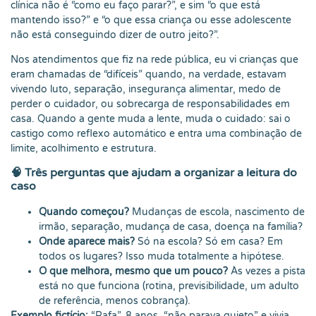
clínica não é “como eu faço parar?”, e sim “o que está
mantendo isso?” e “o que essa criança ou esse adolescente
não está conseguindo dizer de outro jeito?”.
Nos atendimentos que fiz na rede pública, eu vi crianças que
eram chamadas de “difíceis” quando, na verdade, estavam
vivendo luto, separação, insegurança alimentar, medo de
perder o cuidador, ou sobrecarga de responsabilidades em
casa. Quando a gente muda a lente, muda o cuidado: sai o
castigo como reflexo automático e entra uma combinação de
limite, acolhimento e estrutura.
🧠 Três perguntas que ajudam a organizar a leitura do
caso
Quando começou?
Mudanças de escola, nascimento de
irmão, separação, mudança de casa, doença na família?
Onde aparece mais?
Só na escola? Só em casa? Em
todos os lugares? Isso muda totalmente a hipótese.
O que melhora, mesmo que um pouco?
Às vezes a pista
está no que funciona (rotina, previsibilidade, um adulto
de referência, menos cobrança).
Exemplo fictício:
“Rafa”, 8 anos, “não parava quieto” e vivia