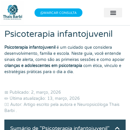
Baixe meu E-book gratuito "3 Técnicas do
×
Baixe aqui
Bem-estar"!
MARCAR CONSULTA
🧠 Avaliação 
👨‍⚕️ Terapia Indivi
📝 Testes Psic
Psicoterapia infantojuvenil
Psicoterapia infantojuvenil
é um cuidado que considera
desenvolvimento, família e escola. Neste guia, você entende
sinais de alerta, como são as primeiras sessões e como apoiar
crianças e adolescentes em psicoterapia
com ética, vínculo e
estratégias práticas para o dia a dia.
📅 Publicado: 2, março, 2026
✏️ Última atualização: 13, março, 2026
👨‍⚕️ Autor: Artigo escrito pela autora e Neuropsicóloga
Thais
Barbi
.
Sumário de "Psicoterapia infantojuvenil"