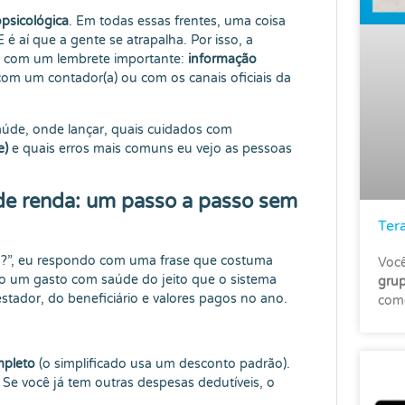
opsicológica
. Em todas essas frentes, uma coisa
 é aí que a gente se atrapalha. Por isso, a
e com um lembrete importante:
informação
r com um contador(a) ou com os canais oficiais da
úde, onde lançar, quais cuidados com
e)
e quais erros mais comuns eu vejo as pessoas
 de renda: um passo a passo sem
Ter
o?”, eu respondo com uma frase que costuma
Você
do um gasto com saúde do jeito que o sistema
grup
stador, do beneficiário e valores pagos no ano.
come
pleto
(o simplificado usa um desconto padrão).
 Se você já tem outras despesas dedutíveis, o