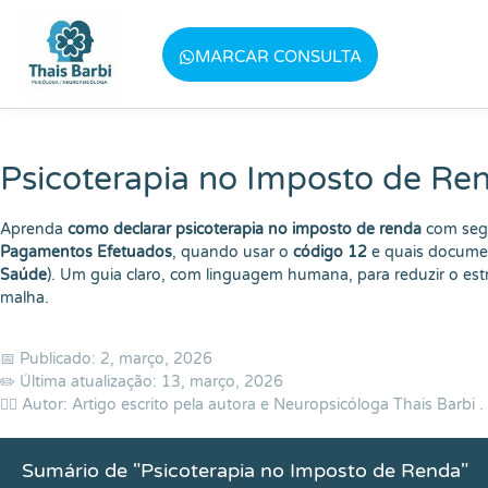
Baixe meu E-book gratuito "3 T
MARCAR CONSULTA
Psicoterapia no Imposto de Re
Aprenda
como declarar psicoterapia no imposto de renda
com segu
Pagamentos Efetuados
, quando usar o
código 12
e quais documen
Saúde
). Um guia claro, com linguagem humana, para reduzir o estr
malha.
📅 Publicado: 2, março, 2026
✏️ Última atualização: 13, março, 2026
👨‍⚕️ Autor: Artigo escrito pela autora e Neuropsicóloga
Thais Barbi
.
Sumário de "Psicoterapia no Imposto de Renda"