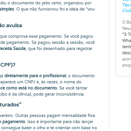
pediu o documento do jeito certo, organizou por
Téc
simples
. O que não funcionou foi a ideia de “vou
Clu
O Ba
ão avulsa
Neur
“3 T
que comprova esse pagamento. Se você pagou
What
a de pagamento. Se pagou sessão a sessão, você
tenh
eceita Saúde
, que foi desenhado para registrar
des
acom
 (CPF)?
enqu
aga
diretamente para o profissional
, o documento
, aparece um CNPJ e, às vezes, o nome do
nce como está no documento
. Se você tentar
bo é da clínica), pode gerar inconsistência.
turados”
ereiro. Outras pessoas pagam mensalidade fixa.
do pagamento
. Isso é importante para não lançar
 consegue bater o olho e te orientar com base no