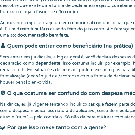
descobre que existe uma forma de declarar esse gasto corretamen
burocracia joga a favor — e não contra.
Ao mesmo tempo, eu vejo um erro emocional comum: achar que dec
é. É um
direito tributário
quando feito do jeito certo. A diferença e
uma só:
documentação bem feita
.
👤 Quem pode entrar como beneficiário (na prática)
Sem entrar em juridiquês, a lógica geral é: você declara despesas
declaração como
dependente
. Isso costuma incluir, por exemplo, 
regras do IR. Em situações de pensão, podem existir regras para
a
formalização (decisão judicial/acordo) e com a forma de declarar, 
houver pensão envolvida.
🚫 O que costuma ser confundido com despesa méd
Na clínica, eu já vi gente tentando incluir coisas que fazem part
como despesa médica: assinatura de aplicativo, curso de meditação,
disso é “ruim” — pelo contrário. Só não dá para misturar com ate
🧩 Por que isso mexe tanto com a gente?