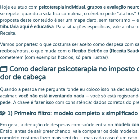
Hoje eu atuo com
psicoterapia individual
,
grupos
e
avaliação neur
se repete: quando a vida fica complexa, o cérebro pede “atalhos”. E
proposta deste conteúdo é ser um mapa claro, sem terrorismo — 
tributária aqui é educativa
. Para situações específicas, vale alinha
Receita.
Vamos por partes: o que costuma ser aceito como despesa com sa
recibos/notas, o que muda com o
Recibo Eletrônico (Receita Saúd
cometerem (com exemplos fictícios, só para ilustrar).
🗂️ Como declarar psicoterapia no imposto
dor de cabeça
Quando a pessoa me pergunta “onde eu coloco isso na declaraçã
acalmar:
você não está inventando nada
— você só está registran
pede. A chave é fazer isso com consistência: dados corretos do pre
🧩 1) Primeiro filtro: modelo completo x simplificado
Em geral, a dedução de despesas com saúde entra no
modelo com
Então, antes de sair preenchendo, vale comparar os dois modelos.
completo costuma fazer mais sentido — mas cada caso é um caso.