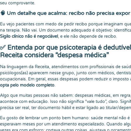
seu comprovante.
🧠 Um detalhe que acalma: recibo não precisa expor
Eu vejo pacientes com medo de pedir recibo porque imaginam que 
na terapia. Não vai. Um documento adequado é objetivo: identifica 
Sigilo clínico não é negociável
, e ele não depende de recibo.
✅ Entenda por que psicoterapia é dedutível
Receita considera “despesa médica”
Na linguagem da Receita, atendimentos com profissionais de sa
psicólogos(as) aparecem nesse grupo, junto com médicos, dentista
ocupacionais. Em geral, essas despesas podem reduzir o imposto 
opta pelo modelo completo
.
Algo que muitas pessoas não sabem: despesas médicas, em regra,
acontece com educação. Isso não significa “vale tudo”, claro. Signi
precisa ser real, ter documento hábil e estar ligado ao titular/dep
Eu gosto de lembrar um ponto bem humano: saúde mental não é 
esperavam meses por um atendimento especializado. Quando algué
vezes era com esforço: cortava outras coisas, ajustava o orçament