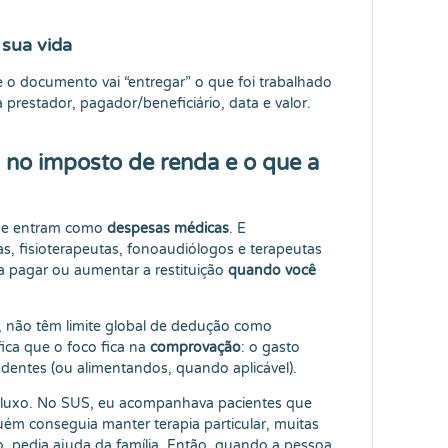
 sua vida
o documento vai “entregar” o que foi trabalhado
prestador, pagador/beneficiário, data e valor.
 no imposto de renda e o que a
úde entram como
despesas médicas
. E
s, fisioterapeutas, fonoaudiólogos e terapeutas
a pagar ou aumentar a restituição
quando você
 não têm limite global de dedução como
fica que o foco fica na
comprovação
: o gasto
endentes (ou alimentandos, quando aplicável).
luxo. No SUS, eu acompanhava pacientes que
m conseguia manter terapia particular, muitas
o, pedia ajuda da família. Então, quando a pessoa