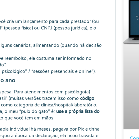
você cria um lançamento para cada prestador (ou
(pessoa física) ou CNPJ (pessoa jurídica), e o
 alguns cenários, alimentando (quando há decisão
ve reembolso, ele costuma ser informado no
do”.
 psicológico” / “sessões presenciais e online”).
do ano
despesa. Para atendimentos com psicólogo(a)
asil” (muitas versões trazem isso como
código
como categoria de clínica/hospital/laboratório.
a, o meu “pulo do gato” é:
use a própria lista do
to que você tem em mãos.
rapia individual há meses, pagava por Pix e tinha
ou a época da declaração, ela ficou travada e
Con