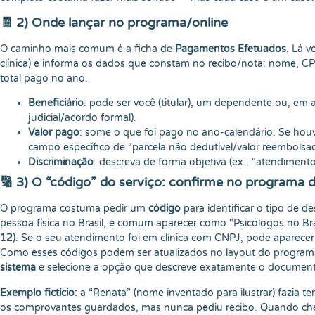
🧾 2) Onde lançar no programa/online
O caminho mais comum é a ficha de
Pagamentos Efetuados
. Lá 
clínica) e informa os dados que constam no recibo/nota: nome, CPF 
total pago no ano.
Beneficiário
: pode ser você (titular), um dependente ou, em
judicial/acordo formal).
Valor pago
: some o que foi pago no ano-calendário. Se hou
campo específico de “parcela não dedutível/valor reembolsa
Discriminação
: descreva de forma objetiva (ex.: “atendimento
🔢 3) O “código” do serviço: confirme no programa 
O programa costuma pedir um
código
para identificar o tipo de 
pessoa física no Brasil, é comum aparecer como “Psicólogos no Br
12
). Se o seu atendimento foi em clínica com CNPJ, pode aparecer 
Como esses códigos podem ser atualizados no layout do program
sistema
e selecione a opção que descreve exatamente o documen
Exemplo fictício:
a “Renata” (nome inventado para ilustrar) fazia te
os comprovantes guardados, mas nunca pediu recibo. Quando cheg