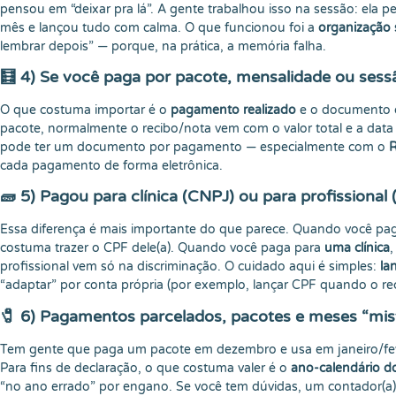
pensou em “deixar pra lá”. A gente trabalhou isso na sessão: ela 
mês e lançou tudo com calma. O que funcionou foi a
organização 
lembrar depois” — porque, na prática, a memória falha.
🧮 4) Se você paga por pacote, mensalidade ou sess
O que costuma importar é o
pagamento realizado
e o documento 
pacote, normalmente o recibo/nota vem com o valor total e a dat
pode ter um documento por pagamento — especialmente com o
R
cada pagamento de forma eletrônica.
🧱 5) Pagou para clínica (CNPJ) ou para profissional
Essa diferença é mais importante do que parece. Quando você p
costuma trazer o CPF dele(a). Quando você paga para
uma clínica
profissional vem só na discriminação. O cuidado aqui é simples:
la
“adaptar” por conta própria (por exemplo, lançar CPF quando o reci
🧷 6) Pagamentos parcelados, pacotes e meses “mis
Tem gente que paga um pacote em dezembro e usa em janeiro/fev
Para fins de declaração, o que costuma valer é o
ano-calendário 
“no ano errado” por engano. Se você tem dúvidas, um contador(a)