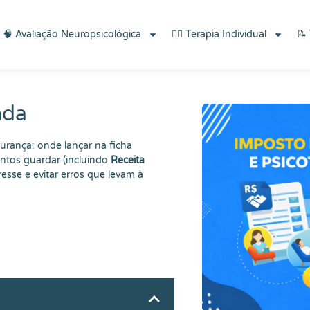
écnicas do Bem-estar"!
🧠 Avaliação Neuropsicológica
👨‍⚕️ Terapia Individual
📝
nda
rança: onde lançar na ficha
tos guardar (incluindo
Receita
esse e evitar erros que levam à