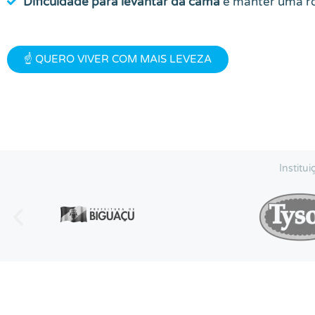
Dificuldade para levantar da cama
e manter uma ro
☝️ QUERO VIVER COM MAIS LEVEZA
Institu