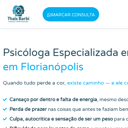
Baixe meu E-book gratuito "3 T
MARCAR CONSULTA
Psicóloga Especializada 
em Florianópolis
Quando tudo perde a cor,
existe caminho — e ele 
Cansaço por dentro e falta de energia
, mesmo des
Perda de prazer
nas coisas que antes te faziam be
Culpa, autocrítica e sensação de ser um peso
para o