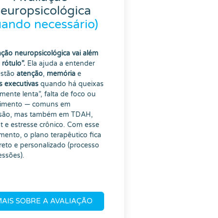
europsicológica
uando necessário)
ação neuropsicológica vai além
rótulo”.
Ela ajuda a entender
estão
atenção
,
memória
e
s executivas
quando há queixas
ente lenta”, falta de foco ou
imento — comuns em
são, mas também em TDAH,
t e estresse crônico. Com esse
ento, o plano terapêutico fica
reto e personalizado (processo
essões).
MAIS SOBRE A AVALIAÇÃO