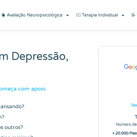
écnicas do Bem-estar"!
🧠 Avaliação Neuropsicológica
👨‍⚕️ Terapia Individual
📝
em Depressão,
começa com apoio.
Ve
cansando?
m?
Número de
s outros?
+ 20.000 Pes