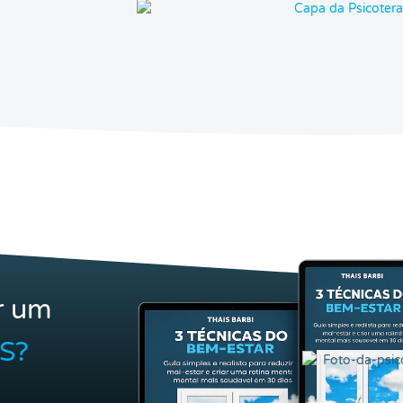
r um
S?