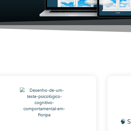
amento
ão?
🧠 S