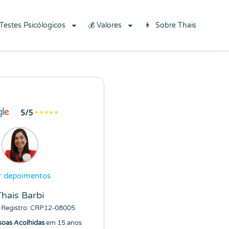
×
Baixe aqui
 Testes Psicólogicos
💰 Valores
👩 Sobre Thais
r depoimentos
Thais Barbi
 Registro: CRP12-08005
soas Acolhidas
em 15 anos