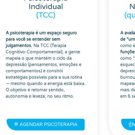
Individual
N
(TCC)
(q
A psicoterapia é um espaço seguro
A avali
para você se entender sem
de “um 
julgamentos.
Na TCC (Terapia
como 
Cognitivo-Comportamental), a gente
funçõe
mapeia o que mantém o ciclo da
como “m
depressão (pensamentos, emoções e
esquec
comportamentos) e constrói
depres
estratégias possíveis para a sua rotina
burnou
— mesmo quando a energia está baixa.
mapeam
O objetivo é retomar sentido,
mais di
autonomia e leveza, no seu ritmo.
em 6 s
💬 AGENDAR PSICOTERAPIA
☝️