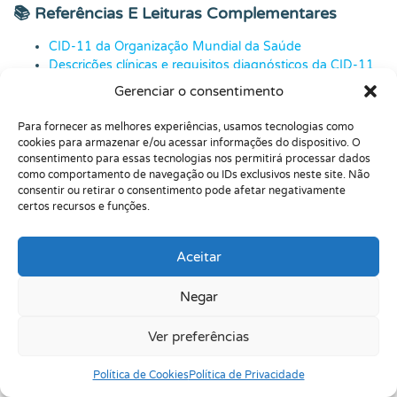
📚 Referências E Leituras Complementares
CID-11 da Organização Mundial da Saúde
Descrições clínicas e requisitos diagnósticos da CID-11
para transtornos mentais, comportamentais e do
Gerenciar o consentimento
neurodesenvolvimento
Neurodevelopmental Disorders pela American
Para fornecer as melhores experiências, usamos tecnologias como
Psychiatric Association
cookies para armazenar e/ou acessar informações do dispositivo. O
Triagem e avaliação formal para Transtorno do Espectro
consentimento para essas tecnologias nos permitirá processar dados
como comportamento de navegação ou IDs exclusivos neste site. Não
Autista pelo CDC
consentir ou retirar o consentimento pode afetar negativamente
Diretrizes do Conselho Federal de Psicologia para
certos recursos e funções.
Avaliação Psicológica
Sistema de Avaliação de Testes Psicológicos do CFP
Aceitar
Perguntas Frequentes sobre:
Negar
Diagnóstico de
Ver preferências
Neurodivergência: Como
Funciona a Avaliação
Política de Cookies
Política de Privacidade