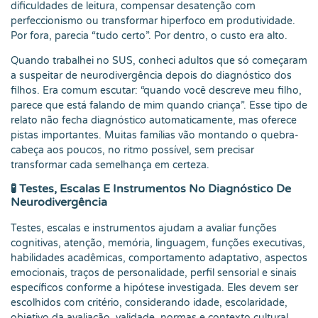
dificuldades de leitura, compensar desatenção com
perfeccionismo ou transformar hiperfoco em produtividade.
Por fora, parecia “tudo certo”. Por dentro, o custo era alto.
Quando trabalhei no SUS, conheci adultos que só começaram
a suspeitar de neurodivergência depois do diagnóstico dos
filhos. Era comum escutar: “quando você descreve meu filho,
parece que está falando de mim quando criança”. Esse tipo de
relato não fecha diagnóstico automaticamente, mas oferece
pistas importantes. Muitas famílias vão montando o quebra-
cabeça aos poucos, no ritmo possível, sem precisar
transformar cada semelhança em certeza.
🧪 Testes, Escalas E Instrumentos No Diagnóstico De
Neurodivergência
Testes, escalas e instrumentos ajudam a avaliar funções
cognitivas, atenção, memória, linguagem, funções executivas,
habilidades acadêmicas, comportamento adaptativo, aspectos
emocionais, traços de personalidade, perfil sensorial e sinais
específicos conforme a hipótese investigada. Eles devem ser
escolhidos com critério, considerando idade, escolaridade,
objetivo da avaliação, validade, normas e contexto cultural.