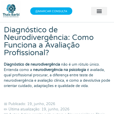
Baixe meu E-book gratuito "3 Técnicas do
×
Baixe aqui
Bem-estar"!
MARCAR CONSULTA
🧠 Avaliação 
👨‍⚕️ Terapia Indivi
📝 Testes Psic
Diagnóstico de
Neurodivergência: Como
Funciona a Avaliação
Profissional?
Diagnóstico de neurodivergência
não é um rótulo único.
Entenda como a
neurodivergência na psicologia
é avaliada,
qual profissional procurar, a diferença entre teste de
neurodivergência e avaliação clínica, e como a devolutiva pode
orientar cuidado, adaptações e qualidade de vida.
📅 Publicado: 19, junho, 2026
✏️ Última atualização: 19, junho, 2026