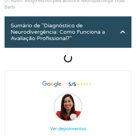
👨‍⚕️ Autor: Artigo escrito pela autora e Neuropsicóloga
Thais
Barbi
.
Sumário de "Diagnóstico de
Neurodivergência: Como Funciona a
Avaliação Profissional?"
Ver depoimentos