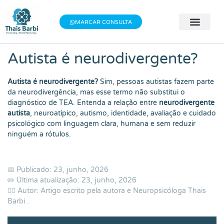
Baixe meu E-book gratuito "3 Técnicas do
×
Baixe aqui
Bem-estar"!
MARCAR CONSULTA
🧠 Avaliação 
👨‍⚕️ Terapia Indivi
📝 Testes Psic
Autista é neurodivergente?
Autista é neurodivergente?
Sim, pessoas autistas fazem parte
da neurodivergência, mas esse termo não substitui o
diagnóstico de TEA. Entenda a relação entre
neurodivergente
autista
, neuroatípico, autismo, identidade, avaliação e cuidado
psicológico com linguagem clara, humana e sem reduzir
ninguém a rótulos.
📅 Publicado: 23, junho, 2026
✏️ Última atualização: 23, junho, 2026
👨‍⚕️ Autor: Artigo escrito pela autora e Neuropsicóloga
Thais
Barbi
.