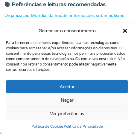
📚 Referências e leituras recomendadas
Organização Mundial da Saúde: informações sobre autismo
CDC: critérios clínicos e diagnóstico do Transtorno do
Gerenciar o consentimento
Espectro Autista
Para fornecer as melhores experiências, usamos tecnologias como
CDC: sinais e sintomas do Transtorno do Espectro Autista
cookies para armazenar e/ou acessar informações do dispositivo. O
NIMH: Autism Spectrum Disorder
consentimento para essas tecnologias nos permitirá processar dados
como comportamento de navegação ou IDs exclusivos neste site. Não
The Neurodiversity Approach(es): conceitos e abordagens da
consentir ou retirar o consentimento pode afetar negativamente
certos recursos e funções.
neurodiversidade
Neurodiversity as Politics: movimento, direitos e inclusão
Aceitar
Social camouflaging em adultos autistas
Negar
Ministério da Saúde: Autismo
Ver preferências
Perguntas Frequentes sobre:
Política de Cookies
Política de Privacidade