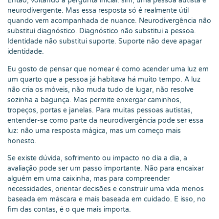
Então, voltando à pergunta inicial: sim, uma pessoa autista é
neurodivergente. Mas essa resposta só é realmente útil
quando vem acompanhada de nuance. Neurodivergência não
substitui diagnóstico. Diagnóstico não substitui a pessoa.
Identidade não substitui suporte. Suporte não deve apagar
identidade.
Eu gosto de pensar que nomear é como acender uma luz em
um quarto que a pessoa já habitava há muito tempo. A luz
não cria os móveis, não muda tudo de lugar, não resolve
sozinha a bagunça. Mas permite enxergar caminhos,
tropeços, portas e janelas. Para muitas pessoas autistas,
entender-se como parte da neurodivergência pode ser essa
luz: não uma resposta mágica, mas um começo mais
honesto.
Se existe dúvida, sofrimento ou impacto no dia a dia, a
avaliação pode ser um passo importante. Não para encaixar
alguém em uma caixinha, mas para compreender
necessidades, orientar decisões e construir uma vida menos
baseada em máscara e mais baseada em cuidado. E isso, no
fim das contas, é o que mais importa.