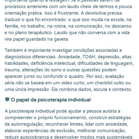
importante quanto a testagem. Já vi pessoas saírem de
processos anteriores com um laudo cheio de termos e pouca
orientação prática. Isso é frustrante. A devolutiva precisa
traduzir o que foi encontrado: o que isso muda na escola, na
família, no trabalho, na rotina, na comunicação, no descanso
e no plano terapêutico. Laudo que não conversa com a vida
vira papel guardado na gaveta.
Também é importante investigar condições associadas e
diagnósticos diferenciais. Ansiedade, TDAH, depressão, altas
habilidades, deficiência intelectual, dificuldades de linguagem,
trauma, alterações do sono e outras questões podem
aparecer junto ou confundir o quadro. Por isso, avaliação
séria não se baseia em um vídeo curto, um checklist solto ou
uma única impressão. Ela combina dados, escuta e contexto.
💬 O papel da psicoterapia individual
A psicoterapia individual pode ajudar a pessoa autista a
compreender o próprio funcionamento, construir estratégias
de autorregulação, reconhecer limites, lidar com ansiedade,
elaborar experiências de exclusão, melhorar comunicação,
reduzir autocobrança e desenvolver modos mais sustentáveis