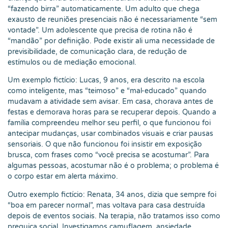
“fazendo birra” automaticamente. Um adulto que chega
exausto de reuniões presenciais não é necessariamente “sem
vontade”. Um adolescente que precisa de rotina não é
“mandão” por definição. Pode existir ali uma necessidade de
previsibilidade, de comunicação clara, de redução de
estímulos ou de mediação emocional.
Um exemplo fictício: Lucas, 9 anos, era descrito na escola
como inteligente, mas “teimoso” e “mal-educado” quando
mudavam a atividade sem avisar. Em casa, chorava antes de
festas e demorava horas para se recuperar depois. Quando a
família compreendeu melhor seu perfil, o que funcionou foi
antecipar mudanças, usar combinados visuais e criar pausas
sensoriais. O que não funcionou foi insistir em exposição
brusca, com frases como “você precisa se acostumar”. Para
algumas pessoas, acostumar não é o problema; o problema é
o corpo estar em alerta máximo.
Outro exemplo fictício: Renata, 34 anos, dizia que sempre foi
“boa em parecer normal”, mas voltava para casa destruída
depois de eventos sociais. Na terapia, não tratamos isso como
preguiça social. Investigamos camuflagem, ansiedade,