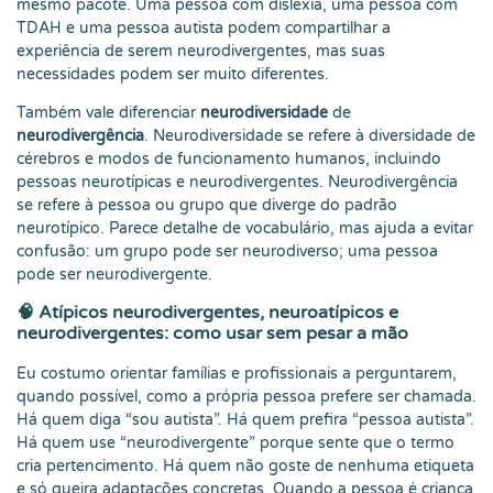
mesmo pacote. Uma pessoa com dislexia, uma pessoa com
TDAH e uma pessoa autista podem compartilhar a
experiência de serem neurodivergentes, mas suas
necessidades podem ser muito diferentes.
Também vale diferenciar
neurodiversidade
de
neurodivergência
. Neurodiversidade se refere à diversidade de
cérebros e modos de funcionamento humanos, incluindo
pessoas neurotípicas e neurodivergentes. Neurodivergência
se refere à pessoa ou grupo que diverge do padrão
neurotípico. Parece detalhe de vocabulário, mas ajuda a evitar
confusão: um grupo pode ser neurodiverso; uma pessoa
pode ser neurodivergente.
🧠 Atípicos neurodivergentes, neuroatípicos e
neurodivergentes: como usar sem pesar a mão
Eu costumo orientar famílias e profissionais a perguntarem,
quando possível, como a própria pessoa prefere ser chamada.
Há quem diga “sou autista”. Há quem prefira “pessoa autista”.
Há quem use “neurodivergente” porque sente que o termo
cria pertencimento. Há quem não goste de nenhuma etiqueta
e só queira adaptações concretas. Quando a pessoa é criança