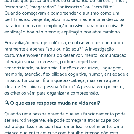
adultos que passaram anos se chamando de “difíceis”, “frios”,
“estranhos”, “exagerados”, “antissociais” ou “sem filtro”.
Quando começavam a compreender o autismo como um
perfil neurodivergente, algo mudava: não era uma desculpa
para tudo, mas uma explicação possível para muita coisa. E
explicação boa não prende; explicação boa abre caminho.
Em avaliação neuropsicológica, eu observo que a pergunta
raramente é apenas “sou ou não sou?”. A investigação
costuma envolver história do desenvolvimento, comunicação,
interação social, interesses, padrões repetitivos,
sensorialidade, autonomia, funções executivas, linguagem,
memória, atenção, flexibilidade cognitiva, humor, ansiedade e
impacto funcional. É um quebra-cabeça, mas sem aquela
ideia de “encaixar a pessoa à força”. A pessoa vem primeiro;
os critérios vêm para organizar a compreensão.
🔍 O que essa resposta muda na vida real?
Quando uma pessoa entende que seu funcionamento pode
ser neurodivergente, ela pode começar a trocar culpa por
estratégia. Isso não significa romantizar o sofrimento. Uma
criança que entra em crise com barulho intenso não está