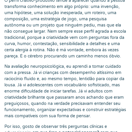
O perfil criativo-produtivo tende a aparecer quando a pessoa
transforma conhecimento em algo próprio: uma invenção,
uma hipótese, uma solução inesperada, um roteiro, uma
composição, uma estratégia de jogo, uma pesquisa
autônoma ou um projeto que ninguém pediu, mas que ela
não consegue largar. Nem sempre esse perfil agrada a escola
tradicional, porque a criatividade vem com perguntas fora da
curva, humor, contestação, sensibilidade a detalhes e uma
certa alergia à rotina. Não é má vontade, embora às vezes
pareça. É o cérebro procurando um caminho menos óbvio.
Na avaliação neuropsicológica, eu aprendi a tomar cuidado
com a pressa. Já vi crianças com desempenho altíssimo em
raciocínio fluido e, ao mesmo tempo, lentidão para copiar da
lousa. Já vi adolescentes com vocabulário sofisticado, mas
enorme dificuldade de iniciar tarefas. Já vi adultos com
criatividade brilhante que passaram anos achando que eram
preguiçosos, quando na verdade precisavam entender seu
funcionamento, organizar expectativas e construir estratégias
mais compatíveis com sua forma de pensar.
Por isso, gosto de observar três perguntas clínicas e