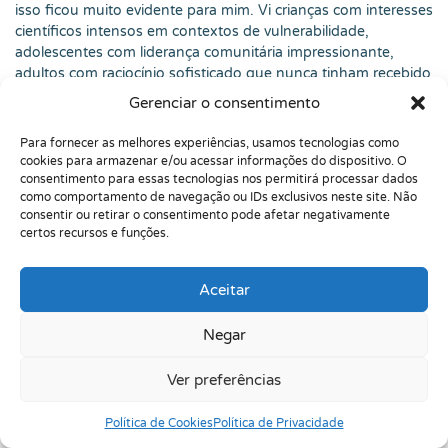
isso ficou muito evidente para mim. Vi crianças com interesses
científicos intensos em contextos de vulnerabilidade,
adolescentes com liderança comunitária impressionante,
adultos com raciocínio sofisticado que nunca tinham recebido
oportunidade de estudo compatível. Quando a gente limita o
Gerenciar o consentimento
olhar ao privilégio, deixa muita gente talentosa para trás.
Para fornecer as melhores experiências, usamos tecnologias como
🧭 Como eu explico para famílias: tipo não é
cookies para armazenar e/ou acessar informações do dispositivo. O
destino
consentimento para essas tecnologias nos permitirá processar dados
como comportamento de navegação ou IDs exclusivos neste site. Não
Quando devolvo uma avaliação ou converso com uma família,
consentir ou retirar o consentimento pode afetar negativamente
eu costumo dizer que identificar um tipo de manifestação não
certos recursos e funções.
define o futuro de ninguém. Um perfil acadêmico não obriga
a criança a virar pesquisadora. Um perfil artístico não obriga a
Aceitar
seguir carreira em arte. Um perfil de liderança não significa
que a pessoa precisa estar sempre à frente. O tipo ajuda a
Negar
compreender
como o potencial pede alimento
.
Na devolutiva, também tento cuidar da linguagem. Em vez de
Ver preferências
dizer essa criança é genial, prefiro dizer que há indicadores
importantes de potencial elevado em determinadas áreas,
Política de Cookies
Política de Privacidade
junto com necessidades específicas de apoio. Parece menos