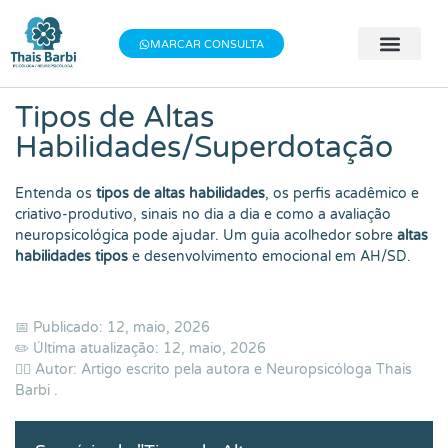
Baixe meu E-book gratuito "3 Técnicas do
×
Baixe aqui
Bem-estar"!
MARCAR CONSULTA
🧠 Avaliação 
👨‍⚕️ Terapia Indivi
📝 Testes Psic
Tipos de Altas
Habilidades/Superdotação
Entenda os
tipos de altas habilidades
, os perfis acadêmico e
criativo-produtivo, sinais no dia a dia e como a avaliação
neuropsicológica pode ajudar. Um guia acolhedor sobre
altas
habilidades tipos
e desenvolvimento emocional em AH/SD.
📅 Publicado: 12, maio, 2026
✏️ Última atualização: 12, maio, 2026
👨‍⚕️ Autor: Artigo escrito pela autora e Neuropsicóloga
Thais
Barbi
.