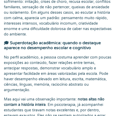
sofrimento: irritação, crises de choro, recusa escolar, conflitos
familiares, sensação de não pertencer, queixas de ansiedade
ou isolamento. Em alguns desses casos, ao escutar a história
com calma, aparecia um padrão: pensamento muito rápido,
interesses intensos, vocabulário incomum, criatividade
enorme e uma dificuldade dolorosa de caber nas expectativas
do ambiente.
🎓 Superdotação acadêmica: quando o destaque
aparece no desempenho escolar e cognitivo
No perfil acadêmico, a pessoa costuma aprender com poucas
exposições ao conteúdo, fazer relações entre temas,
antecipar respostas, demonstrar vocabulário amplo e
apresentar facilidade em áreas valorizadas pela escola. Pode
haver desempenho elevado em leitura, escrita, matemática,
ciências, línguas, memória, raciocínio abstrato ou
argumentação.
Mas aqui vai uma observação importante:
notas altas não
contam a história inteira
. Em psicoterapia, já acompanhei
estudantes que tiravam notas excelentes e, por dentro,
estavam exaustos. Eles não se sentiam autorizados a errar.