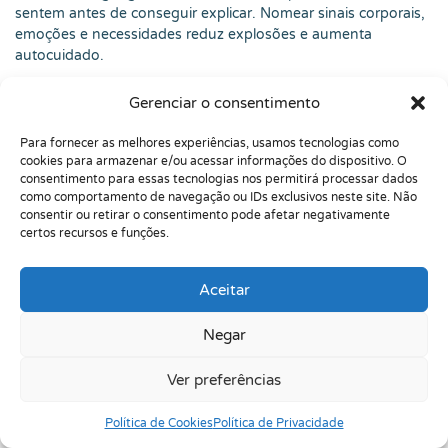
sentem antes de conseguir explicar. Nomear sinais corporais,
emoções e necessidades reduz explosões e aumenta
autocuidado.
5. Respeitar sensorialidade.
Protetor auricular, pausas, roupas
Gerenciar o consentimento
confortáveis, ajustes alimentares orientados e ambientes
menos caóticos podem ser necessários. Isso não impede
Para fornecer as melhores experiências, usamos tecnologias como
trabalhar tolerância gradualmente quando fizer sentido.
cookies para armazenar e/ou acessar informações do dispositivo. O
consentimento para essas tecnologias nos permitirá processar dados
6. Evitar comparações.
“Seu irmão consegue”, “na sua idade
como comportamento de navegação ou IDs exclusivos neste site. Não
eu fazia”, “você é inteligente demais para isso” são frases que
consentir ou retirar o consentimento pode afetar negativamente
costumam piorar vergonha. Melhor trocar por perguntas
certos recursos e funções.
concretas: “qual parte travou?”, “o que ajudaria a começar?”,
“como podemos dividir isso?”.
Aceitar
Na prática clínica, o que mais vi funcionar foi a combinação
entre compreensão e responsabilidade possível. A pessoa não
Negar
precisa ser “passada a mão na cabeça”, mas também não
precisa ser esmagada por expectativas que ignoram seu
Ver preferências
funcionamento. Tem meio-termo, e ele costuma ser bem mais
eficiente.
Política de Cookies
Política de Privacidade