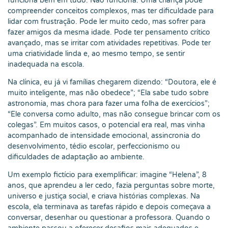
funciona bem em tudo. Não funciona. Uma criança pode
compreender conceitos complexos, mas ter dificuldade para
lidar com frustração. Pode ler muito cedo, mas sofrer para
fazer amigos da mesma idade. Pode ter pensamento crítico
avançado, mas se irritar com atividades repetitivas. Pode ter
uma criatividade linda e, ao mesmo tempo, se sentir
inadequada na escola.
Na clínica, eu já vi famílias chegarem dizendo: “Doutora, ele é
muito inteligente, mas não obedece”; “Ela sabe tudo sobre
astronomia, mas chora para fazer uma folha de exercícios”;
“Ele conversa como adulto, mas não consegue brincar com os
colegas”. Em muitos casos, o potencial era real, mas vinha
acompanhado de intensidade emocional, assincronia do
desenvolvimento, tédio escolar, perfeccionismo ou
dificuldades de adaptação ao ambiente.
Um exemplo fictício para exemplificar: imagine “Helena”, 8
anos, que aprendeu a ler cedo, fazia perguntas sobre morte,
universo e justiça social, e criava histórias complexas. Na
escola, ela terminava as tarefas rápido e depois começava a
conversar, desenhar ou questionar a professora. Quando o