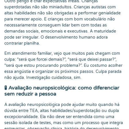
Outro perigo é criar expectativas irreais. Crianças
superdotadas não são miniadultos. Crianças autistas com
altas habilidades não são obrigadas a performar genialidade
para merecer apoio. E crianças com bom vocabulário não
necessariamente conseguem lidar bem com todas as
demandas sociais, emocionais e executivas. A maturidade
pode ser irregular. O desenvolvimento humano adora
contrariar planilha.
Em atendimento familiar, vejo que muitos pais chegam com
culpa: “será que forcei demais?”, “será que deixei passar?”,
“será que estou procurando problema?”. Eu costumo acolher
essa angústia e organizar os próximos passos. Culpa parada
não ajuda. Investigação cuidadosa, sim.
🧪 Avaliação neuropsicológica: como diferenciar
sem reduzir a pessoa
A avaliação neuropsicológica pode ajudar muito quando há
dúvida entre TEA, altas habilidades/superdotação ou dupla
excepcionalidade. Ela não deve ser entendida como uma
sessão isolada de testes, mas como um processo que integra
entrevistas, observação clínica, história do desenvolvimento,