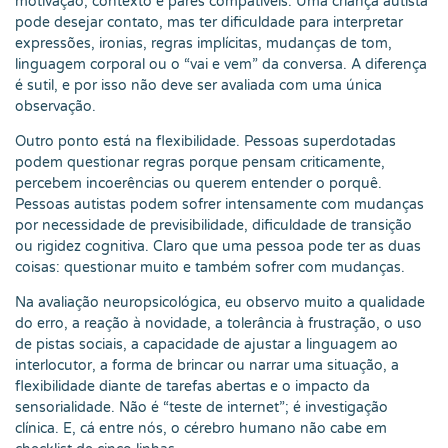
motivação, contexto e pares compatíveis. Uma criança autista
pode desejar contato, mas ter dificuldade para interpretar
expressões, ironias, regras implícitas, mudanças de tom,
linguagem corporal ou o “vai e vem” da conversa. A diferença
é sutil, e por isso não deve ser avaliada com uma única
observação.
Outro ponto está na flexibilidade. Pessoas superdotadas
podem questionar regras porque pensam criticamente,
percebem incoerências ou querem entender o porquê.
Pessoas autistas podem sofrer intensamente com mudanças
por necessidade de previsibilidade, dificuldade de transição
ou rigidez cognitiva. Claro que uma pessoa pode ter as duas
coisas: questionar muito e também sofrer com mudanças.
Na avaliação neuropsicológica, eu observo muito a qualidade
do erro, a reação à novidade, a tolerância à frustração, o uso
de pistas sociais, a capacidade de ajustar a linguagem ao
interlocutor, a forma de brincar ou narrar uma situação, a
flexibilidade diante de tarefas abertas e o impacto da
sensorialidade. Não é “teste de internet”; é investigação
clínica. E, cá entre nós, o cérebro humano não cabe em