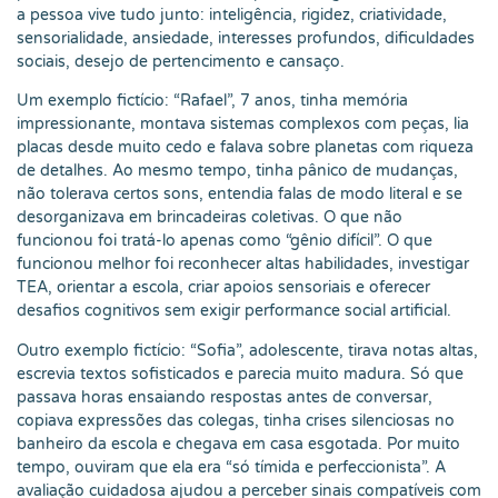
a pessoa vive tudo junto: inteligência, rigidez, criatividade,
sensorialidade, ansiedade, interesses profundos, dificuldades
sociais, desejo de pertencimento e cansaço.
Um exemplo fictício: “Rafael”, 7 anos, tinha memória
impressionante, montava sistemas complexos com peças, lia
placas desde muito cedo e falava sobre planetas com riqueza
de detalhes. Ao mesmo tempo, tinha pânico de mudanças,
não tolerava certos sons, entendia falas de modo literal e se
desorganizava em brincadeiras coletivas. O que não
funcionou foi tratá-lo apenas como “gênio difícil”. O que
funcionou melhor foi reconhecer altas habilidades, investigar
TEA, orientar a escola, criar apoios sensoriais e oferecer
desafios cognitivos sem exigir performance social artificial.
Outro exemplo fictício: “Sofia”, adolescente, tirava notas altas,
escrevia textos sofisticados e parecia muito madura. Só que
passava horas ensaiando respostas antes de conversar,
copiava expressões das colegas, tinha crises silenciosas no
banheiro da escola e chegava em casa esgotada. Por muito
tempo, ouviram que ela era “só tímida e perfeccionista”. A
avaliação cuidadosa ajudou a perceber sinais compatíveis com