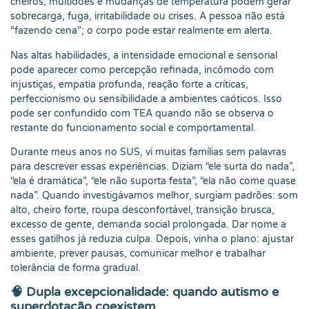
cheiros, multidões e mudanças de temperatura podem gerar
sobrecarga, fuga, irritabilidade ou crises. A pessoa não está
“fazendo cena”; o corpo pode estar realmente em alerta.
Nas altas habilidades, a intensidade emocional e sensorial
pode aparecer como percepção refinada, incômodo com
injustiças, empatia profunda, reação forte a críticas,
perfeccionismo ou sensibilidade a ambientes caóticos. Isso
pode ser confundido com TEA quando não se observa o
restante do funcionamento social e comportamental.
Durante meus anos no SUS, vi muitas famílias sem palavras
para descrever essas experiências. Diziam “ele surta do nada”,
“ela é dramática”, “ele não suporta festa”, “ela não come quase
nada”. Quando investigávamos melhor, surgiam padrões: som
alto, cheiro forte, roupa desconfortável, transição brusca,
excesso de gente, demanda social prolongada. Dar nome a
esses gatilhos já reduzia culpa. Depois, vinha o plano: ajustar
ambiente, prever pausas, comunicar melhor e trabalhar
tolerância de forma gradual.
🧠 Dupla excepcionalidade: quando autismo e
superdotação coexistem