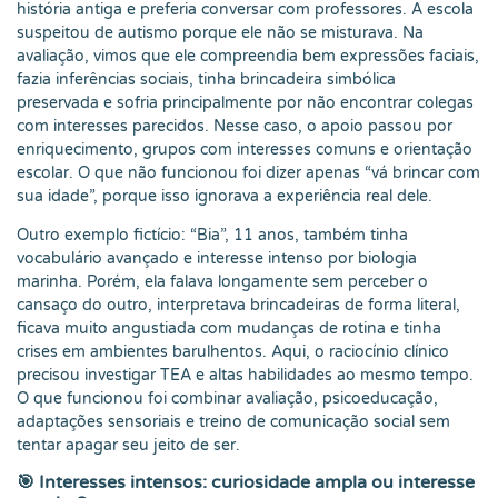
história antiga e preferia conversar com professores. A escola
suspeitou de autismo porque ele não se misturava. Na
avaliação, vimos que ele compreendia bem expressões faciais,
fazia inferências sociais, tinha brincadeira simbólica
preservada e sofria principalmente por não encontrar colegas
com interesses parecidos. Nesse caso, o apoio passou por
enriquecimento, grupos com interesses comuns e orientação
escolar. O que não funcionou foi dizer apenas “vá brincar com
sua idade”, porque isso ignorava a experiência real dele.
Outro exemplo fictício: “Bia”, 11 anos, também tinha
vocabulário avançado e interesse intenso por biologia
marinha. Porém, ela falava longamente sem perceber o
cansaço do outro, interpretava brincadeiras de forma literal,
ficava muito angustiada com mudanças de rotina e tinha
crises em ambientes barulhentos. Aqui, o raciocínio clínico
precisou investigar TEA e altas habilidades ao mesmo tempo.
O que funcionou foi combinar avaliação, psicoeducação,
adaptações sensoriais e treino de comunicação social sem
tentar apagar seu jeito de ser.
🎯 Interesses intensos: curiosidade ampla ou interesse