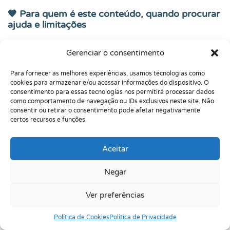
🧡 Para quem é este conteúdo, quando procurar
ajuda e limitações
Para quem é este conteúdo:
famílias, educadores,
Gerenciar o consentimento
adolescentes, adultos e profissionais que observam sinais
sobrepostos entre TDAH e altas habilidades/superdotação,
Para fornecer as melhores experiências, usamos tecnologias como
como desatenção, pensamento rápido, curiosidade intensa,
cookies para armazenar e/ou acessar informações do dispositivo. O
tédio escolar, desorganização, impulsividade, criatividade e
consentimento para essas tecnologias nos permitirá processar dados
desempenho irregular.
como comportamento de navegação ou IDs exclusivos neste site. Não
consentir ou retirar o consentimento pode afetar negativamente
Quando procurar ajuda:
quando há sofrimento emocional,
certos recursos e funções.
prejuízo escolar, familiar, social ou profissional; quando a
criança parece muito capaz, mas vive em crise; quando há
suspeita de dupla excepcionalidade; quando a escola não
Aceitar
sabe como apoiar; ou quando a pessoa sente que passa a
vida compensando dificuldades no limite.
Negar
Limitações:
este artigo tem finalidade educativa. Ele não
Ver preferências
substitui avaliação psicológica, neuropsicológica, médica,
psicopedagógica ou multiprofissional quando indicada. Não é
Política de Cookies
Política de Privacidade
possível concluir, apenas pela leitura, se alguém tem TDAH,