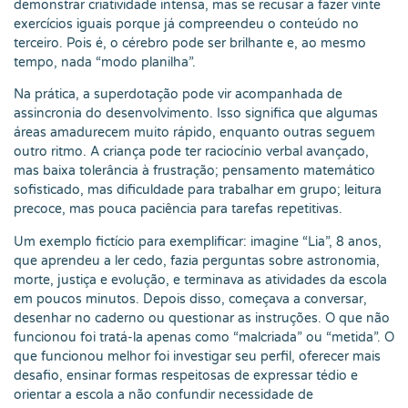
demonstrar criatividade intensa, mas se recusar a fazer vinte
exercícios iguais porque já compreendeu o conteúdo no
terceiro. Pois é, o cérebro pode ser brilhante e, ao mesmo
tempo, nada “modo planilha”.
Na prática, a superdotação pode vir acompanhada de
assincronia do desenvolvimento. Isso significa que algumas
áreas amadurecem muito rápido, enquanto outras seguem
outro ritmo. A criança pode ter raciocínio verbal avançado,
mas baixa tolerância à frustração; pensamento matemático
sofisticado, mas dificuldade para trabalhar em grupo; leitura
precoce, mas pouca paciência para tarefas repetitivas.
Um exemplo fictício para exemplificar: imagine “Lia”, 8 anos,
que aprendeu a ler cedo, fazia perguntas sobre astronomia,
morte, justiça e evolução, e terminava as atividades da escola
em poucos minutos. Depois disso, começava a conversar,
desenhar no caderno ou questionar as instruções. O que não
funcionou foi tratá-la apenas como “malcriada” ou “metida”. O
que funcionou melhor foi investigar seu perfil, oferecer mais
desafio, ensinar formas respeitosas de expressar tédio e
orientar a escola a não confundir necessidade de