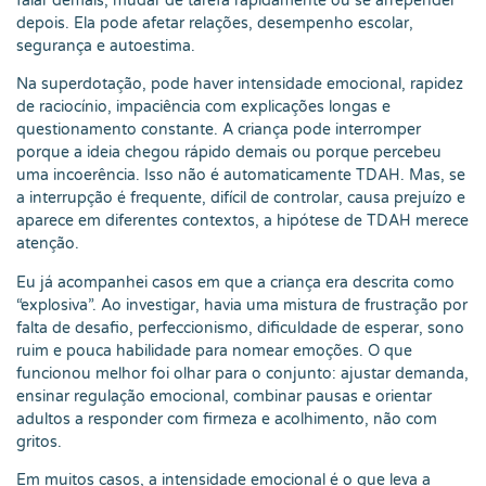
falar demais, mudar de tarefa rapidamente ou se arrepender
depois. Ela pode afetar relações, desempenho escolar,
segurança e autoestima.
Na superdotação, pode haver intensidade emocional, rapidez
de raciocínio, impaciência com explicações longas e
questionamento constante. A criança pode interromper
porque a ideia chegou rápido demais ou porque percebeu
uma incoerência. Isso não é automaticamente TDAH. Mas, se
a interrupção é frequente, difícil de controlar, causa prejuízo e
aparece em diferentes contextos, a hipótese de TDAH merece
atenção.
Eu já acompanhei casos em que a criança era descrita como
“explosiva”. Ao investigar, havia uma mistura de frustração por
falta de desafio, perfeccionismo, dificuldade de esperar, sono
ruim e pouca habilidade para nomear emoções. O que
funcionou melhor foi olhar para o conjunto: ajustar demanda,
ensinar regulação emocional, combinar pausas e orientar
adultos a responder com firmeza e acolhimento, não com
gritos.
Em muitos casos, a intensidade emocional é o que leva a