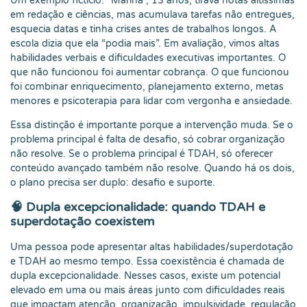
Um exemplo fictício: “Marina”, 13 anos, tirava notas altíssimas
em redação e ciências, mas acumulava tarefas não entregues,
esquecia datas e tinha crises antes de trabalhos longos. A
escola dizia que ela “podia mais”. Em avaliação, vimos altas
habilidades verbais e dificuldades executivas importantes. O
que não funcionou foi aumentar cobrança. O que funcionou
foi combinar enriquecimento, planejamento externo, metas
menores e psicoterapia para lidar com vergonha e ansiedade.
Essa distinção é importante porque a intervenção muda. Se o
problema principal é falta de desafio, só cobrar organização
não resolve. Se o problema principal é TDAH, só oferecer
conteúdo avançado também não resolve. Quando há os dois,
o plano precisa ser duplo: desafio e suporte.
🧠 Dupla excepcionalidade: quando TDAH e
superdotação coexistem
Uma pessoa pode apresentar altas habilidades/superdotação
e TDAH ao mesmo tempo. Essa coexistência é chamada de
dupla excepcionalidade. Nesses casos, existe um potencial
elevado em uma ou mais áreas junto com dificuldades reais
que impactam atenção, organização, impulsividade, regulação