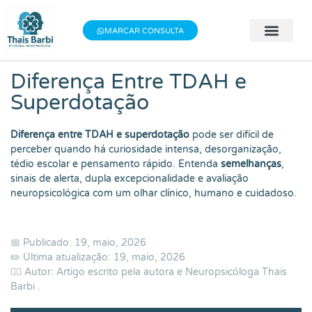
Baixe meu E-book gratuito "3 Técnicas do
×
Baixe aqui
Bem-estar"!
MARCAR CONSULTA
🧠 Avaliação 
👨‍⚕️ Terapia Indivi
📝 Testes Psic
Diferença Entre TDAH e
Superdotação
Diferença entre TDAH e superdotação
pode ser difícil de
perceber quando há curiosidade intensa, desorganização,
tédio escolar e pensamento rápido. Entenda
semelhanças
,
sinais de alerta, dupla excepcionalidade e avaliação
neuropsicológica com um olhar clínico, humano e cuidadoso.
📅 Publicado: 19, maio, 2026
✏️ Última atualização: 19, maio, 2026
👨‍⚕️ Autor: Artigo escrito pela autora e Neuropsicóloga
Thais
Barbi
.