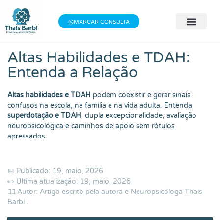
Baixe meu E-book gratuito "3 Técnicas do
×
Baixe aqui
Bem-estar"!
MARCAR CONSULTA
🧠 Avaliação 
👨‍⚕️ Terapia Indivi
📝 Testes Psic
Altas Habilidades e TDAH:
Entenda a Relação
Altas habilidades e TDAH
podem coexistir e gerar sinais
confusos na escola, na família e na vida adulta. Entenda
superdotação e TDAH
, dupla excepcionalidade, avaliação
neuropsicológica e caminhos de apoio sem rótulos
apressados.
📅 Publicado: 19, maio, 2026
✏️ Última atualização: 19, maio, 2026
👨‍⚕️ Autor: Artigo escrito pela autora e Neuropsicóloga
Thais
Barbi
.