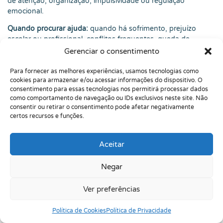
de atenção, organização, impulsividade ou regulação
emocional.
Quando procurar ajuda:
quando há sofrimento, prejuízo
escolar ou profissional, conflitos frequentes, queda de
autoestima, suspeita de dupla excepcionalidade, dúvidas
Gerenciar o consentimento
diagnósticas, ansiedade associada ou dificuldade para criar
estratégias que funcionem no dia a dia.
Para fornecer as melhores experiências, usamos tecnologias como
cookies para armazenar e/ou acessar informações do dispositivo. O
Limitações:
este artigo é educativo. Ele não substitui avaliação
consentimento para essas tecnologias nos permitirá processar dados
psicológica, neuropsicológica, médica ou multiprofissional.
como comportamento de navegação ou IDs exclusivos neste site. Não
consentir ou retirar o consentimento pode afetar negativamente
Não é possível concluir, apenas por leitura, se alguém tem
certos recursos e funções.
TDAH, altas habilidades/superdotação, dupla
excepcionalidade ou outra condição. Cada caso precisa ser
compreendido em sua história, contexto e funcionamento
Aceitar
real.
Negar
Também é importante lembrar que intervenções devem ser
individualizadas. Medicamentos, quando considerados,
Ver preferências
devem ser discutidos com profissional médico habilitado.
Estratégias escolares e terapêuticas precisam respeitar idade,
necessidades, recursos disponíveis e objetivos concretos.
Política de Cookies
Política de Privacidade
Evite promessas fáceis; desenvolvimento é processo.