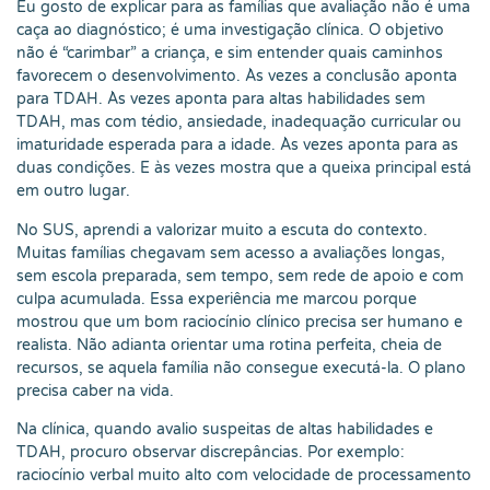
Eu gosto de explicar para as famílias que avaliação não é uma
caça ao diagnóstico; é uma investigação clínica. O objetivo
não é “carimbar” a criança, e sim entender quais caminhos
favorecem o desenvolvimento. Às vezes a conclusão aponta
para TDAH. Às vezes aponta para altas habilidades sem
TDAH, mas com tédio, ansiedade, inadequação curricular ou
imaturidade esperada para a idade. Às vezes aponta para as
duas condições. E às vezes mostra que a queixa principal está
em outro lugar.
No SUS, aprendi a valorizar muito a escuta do contexto.
Muitas famílias chegavam sem acesso a avaliações longas,
sem escola preparada, sem tempo, sem rede de apoio e com
culpa acumulada. Essa experiência me marcou porque
mostrou que um bom raciocínio clínico precisa ser humano e
realista. Não adianta orientar uma rotina perfeita, cheia de
recursos, se aquela família não consegue executá-la. O plano
precisa caber na vida.
Na clínica, quando avalio suspeitas de altas habilidades e
TDAH, procuro observar discrepâncias. Por exemplo:
raciocínio verbal muito alto com velocidade de processamento