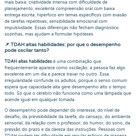
mais baixa; criatividade intensa com dificuldade de
planejamento; excelente compreensão oral com baixa
entrega escrita; hiperfoco em temas específicos com evasão
de tarefas repetitivas; sensibilidade emocional com
impulsividade. Essas diferenças não fecham diagnóstico
sozinhas, mas ajudam a formular hipóteses.
📌 TDAH altas habilidades: por que o desempenho
pode oscilar tanto?
TDAH altas habilidades
é uma combinação que
frequentemente aparece como oscilação: a pessoa faz algo
excelente em um dia e parece travar no outro. Essa
irregularidade confunde os adultos, porque o senso comum
espera que capacidade alta gere desempenho alto o tempo
todo. Só que o cérebro não funciona como uma lâmpada que
acende igual em qualquer tomada.
O desempenho pode depender do interesse, do nível de
desafio, da previsibilidade da tarefa, do cansaço, do ambiente
sensorial, da relação com o professor, do humor, do sono, da
pressão do prazo e da clareza das instruções. Pessoas com
TDAH podem ter dificuldade em regular esforço de maneira