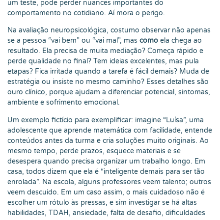
um teste, pode perder nuances importantes do
comportamento no cotidiano. Aí mora o perigo.
Na avaliação neuropsicológica, costumo observar não apenas
se a pessoa “vai bem” ou “vai mal”, mas
como
ela chega ao
resultado. Ela precisa de muita mediação? Começa rápido e
perde qualidade no final? Tem ideias excelentes, mas pula
etapas? Fica irritada quando a tarefa é fácil demais? Muda de
estratégia ou insiste no mesmo caminho? Esses detalhes são
ouro clínico, porque ajudam a diferenciar potencial, sintomas,
ambiente e sofrimento emocional.
Um exemplo fictício para exemplificar: imagine “Luísa”, uma
adolescente que aprende matemática com facilidade, entende
conteúdos antes da turma e cria soluções muito originais. Ao
mesmo tempo, perde prazos, esquece materiais e se
desespera quando precisa organizar um trabalho longo. Em
casa, todos dizem que ela é “inteligente demais para ser tão
enrolada”. Na escola, alguns professores veem talento; outros
veem descuido. Em um caso assim, o mais cuidadoso não é
escolher um rótulo às pressas, e sim investigar se há altas
habilidades, TDAH, ansiedade, falta de desafio, dificuldades