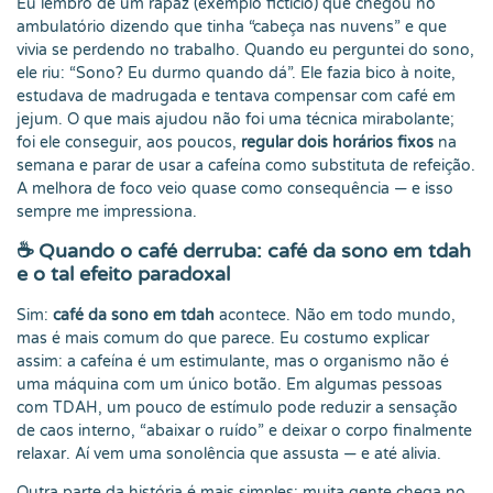
Eu lembro de um rapaz (exemplo fictício) que chegou no
ambulatório dizendo que tinha “cabeça nas nuvens” e que
vivia se perdendo no trabalho. Quando eu perguntei do sono,
ele riu: “Sono? Eu durmo quando dá”. Ele fazia bico à noite,
estudava de madrugada e tentava compensar com café em
jejum. O que mais ajudou não foi uma técnica mirabolante;
foi ele conseguir, aos poucos,
regular dois horários fixos
na
semana e parar de usar a cafeína como substituta de refeição.
A melhora de foco veio quase como consequência — e isso
sempre me impressiona.
☕ Quando o café derruba: café da sono em tdah
e o tal efeito paradoxal
Sim:
café da sono em tdah
acontece. Não em todo mundo,
mas é mais comum do que parece. Eu costumo explicar
assim: a cafeína é um estimulante, mas o organismo não é
uma máquina com um único botão. Em algumas pessoas
com TDAH, um pouco de estímulo pode reduzir a sensação
de caos interno, “abaixar o ruído” e deixar o corpo finalmente
relaxar. Aí vem uma sonolência que assusta — e até alivia.
Outra parte da história é mais simples: muita gente chega no