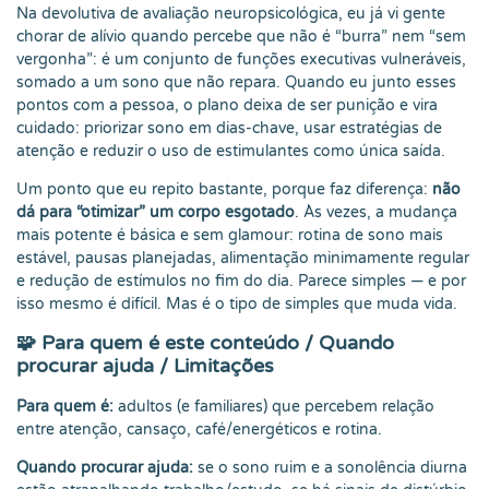
Na devolutiva de avaliação neuropsicológica, eu já vi gente
chorar de alívio quando percebe que não é “burra” nem “sem
vergonha”: é um conjunto de funções executivas vulneráveis,
somado a um sono que não repara. Quando eu junto esses
pontos com a pessoa, o plano deixa de ser punição e vira
cuidado: priorizar sono em dias-chave, usar estratégias de
atenção e reduzir o uso de estimulantes como única saída.
Um ponto que eu repito bastante, porque faz diferença:
não
dá para “otimizar” um corpo esgotado
. Às vezes, a mudança
mais potente é básica e sem glamour: rotina de sono mais
estável, pausas planejadas, alimentação minimamente regular
e redução de estímulos no fim do dia. Parece simples — e por
isso mesmo é difícil. Mas é o tipo de simples que muda vida.
🧩 Para quem é este conteúdo / Quando
procurar ajuda / Limitações
Para quem é:
adultos (e familiares) que percebem relação
entre atenção, cansaço, café/energéticos e rotina.
Quando procurar ajuda:
se o sono ruim e a sonolência diurna