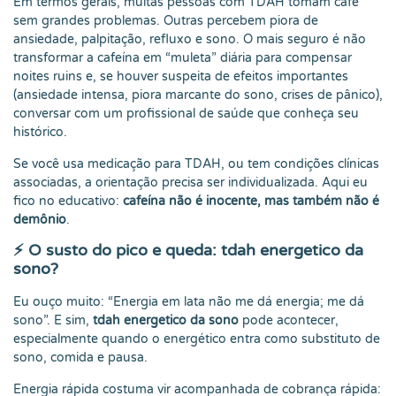
Em termos gerais, muitas pessoas com TDAH tomam café
sem grandes problemas. Outras percebem piora de
ansiedade, palpitação, refluxo e sono. O mais seguro é não
transformar a cafeína em “muleta” diária para compensar
noites ruins e, se houver suspeita de efeitos importantes
(ansiedade intensa, piora marcante do sono, crises de pânico),
conversar com um profissional de saúde que conheça seu
histórico.
Se você usa medicação para TDAH, ou tem condições clínicas
associadas, a orientação precisa ser individualizada. Aqui eu
fico no educativo:
cafeína não é inocente, mas também não é
demônio
.
⚡ O susto do pico e queda: tdah energetico da
sono?
Eu ouço muito: “Energia em lata não me dá energia; me dá
sono”. E sim,
tdah energetico da sono
pode acontecer,
especialmente quando o energético entra como substituto de
sono, comida e pausa.
Energia rápida costuma vir acompanhada de cobrança rápida: