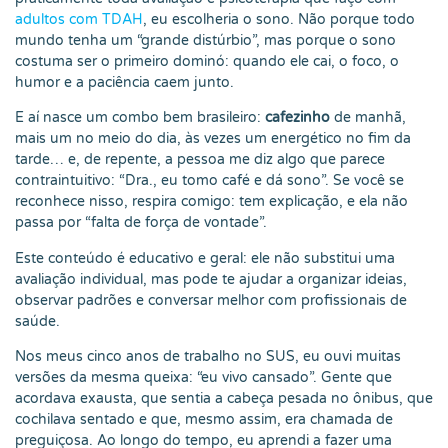
adultos com TDAH
, eu escolheria o sono. Não porque todo
mundo tenha um “grande distúrbio”, mas porque o sono
costuma ser o primeiro dominó: quando ele cai, o foco, o
humor e a paciência caem junto.
E aí nasce um combo bem brasileiro:
cafezinho
de manhã,
mais um no meio do dia, às vezes um energético no fim da
tarde… e, de repente, a pessoa me diz algo que parece
contraintuitivo: “Dra., eu tomo café e dá sono”. Se você se
reconhece nisso, respira comigo: tem explicação, e ela não
passa por “falta de força de vontade”.
Este conteúdo é educativo e geral: ele não substitui uma
avaliação individual, mas pode te ajudar a organizar ideias,
observar padrões e conversar melhor com profissionais de
saúde.
Nos meus cinco anos de trabalho no SUS, eu ouvi muitas
versões da mesma queixa: “eu vivo cansado”. Gente que
acordava exausta, que sentia a cabeça pesada no ônibus, que
cochilava sentado e que, mesmo assim, era chamada de
preguiçosa. Ao longo do tempo, eu aprendi a fazer uma