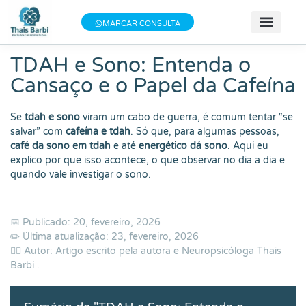
Baixe meu E-book gratuito "3 Técnicas do
×
Baixe aqui
MARCAR CONSULTA
Bem-estar"!
📝 Teste
📚 Se
📄 Obter 
💰 Va
👩 Sobre T
TDAH e Sono: Entenda o
Cansaço e o Papel da Cafeína
Se
tdah e sono
viram um cabo de guerra, é comum tentar “se
salvar” com
cafeína e tdah
. Só que, para algumas pessoas,
café da sono em tdah
e até
energético dá sono
. Aqui eu
explico por que isso acontece, o que observar no dia a dia e
quando vale investigar o sono.
📅 Publicado: 20, fevereiro, 2026
✏️ Última atualização: 23, fevereiro, 2026
👨‍⚕️ Autor: Artigo escrito pela autora e Neuropsicóloga
Thais
Barbi
.