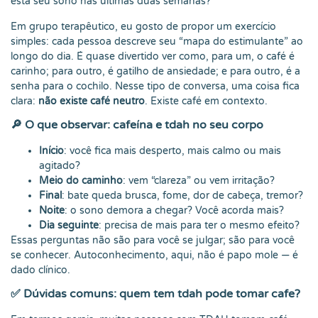
está seu sono nas últimas duas semanas?”
Em grupo terapêutico, eu gosto de propor um exercício
simples: cada pessoa descreve seu “mapa do estimulante” ao
longo do dia. É quase divertido ver como, para um, o café é
carinho; para outro, é gatilho de ansiedade; e para outro, é a
senha para o cochilo. Nesse tipo de conversa, uma coisa fica
clara:
não existe café neutro
. Existe café em contexto.
🔎 O que observar: cafeína e tdah no seu corpo
Início
: você fica mais desperto, mais calmo ou mais
agitado?
Meio do caminho
: vem “clareza” ou vem irritação?
Final
: bate queda brusca, fome, dor de cabeça, tremor?
Noite
: o sono demora a chegar? Você acorda mais?
Dia seguinte
: precisa de mais para ter o mesmo efeito?
Essas perguntas não são para você se julgar; são para você
se conhecer. Autoconhecimento, aqui, não é papo mole — é
dado clínico.
✅ Dúvidas comuns: quem tem tdah pode tomar cafe?