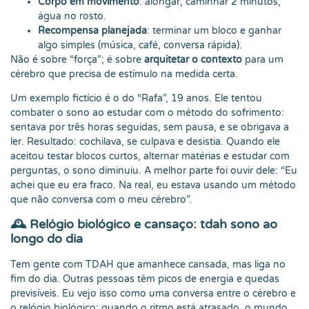
Corpo em movimento
: alongar, caminhar 2 minutos,
água no rosto.
Recompensa planejada
: terminar um bloco e ganhar
algo simples (música, café, conversa rápida).
Não é sobre “força”; é sobre
arquitetar o contexto
para um
cérebro que precisa de estímulo na medida certa.
Um exemplo fictício é o do “Rafa”, 19 anos. Ele tentou
combater o sono ao estudar com o método do sofrimento:
sentava por três horas seguidas, sem pausa, e se obrigava a
ler. Resultado: cochilava, se culpava e desistia. Quando ele
aceitou testar blocos curtos, alternar matérias e estudar com
perguntas, o sono diminuiu. A melhor parte foi ouvir dele: “Eu
achei que eu era fraco. Na real, eu estava usando um método
que não conversa com o meu cérebro”.
🕰️ Relógio biológico e cansaço: tdah sono ao
longo do dia
Tem gente com TDAH que amanhece cansada, mas liga no
fim do dia. Outras pessoas têm picos de energia e quedas
previsíveis. Eu vejo isso como uma conversa entre o cérebro e
o relógio biológico: quando o ritmo está atrasado, o mundo