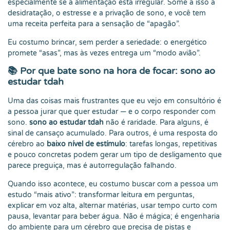
especialmente se a alimentação está irregular. Some a isso a
desidratação, o estresse e a privação de sono, e você tem
uma receita perfeita para a sensação de “apagão”.
Eu costumo brincar, sem perder a seriedade: o energético
promete “asas”, mas às vezes entrega um “modo avião”.
📚 Por que bate sono na hora de focar: sono ao
estudar tdah
Uma das coisas mais frustrantes que eu vejo em consultório é
a pessoa jurar que quer estudar — e o corpo responder com
sono.
sono ao estudar tdah
não é raridade. Para alguns, é
sinal de cansaço acumulado. Para outros, é uma resposta do
cérebro ao
baixo nível de estímulo
: tarefas longas, repetitivas
e pouco concretas podem gerar um tipo de desligamento que
parece preguiça, mas é autorregulação falhando.
Quando isso acontece, eu costumo buscar com a pessoa um
estudo “mais ativo”: transformar leitura em perguntas,
explicar em voz alta, alternar matérias, usar tempo curto com
pausa, levantar para beber água. Não é mágica; é engenharia
do ambiente para um cérebro que precisa de pistas e