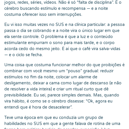
jogos, redes, séries, vídeos. Não é só “falta de disciplina”. É o
cérebro buscando estímulo e recompensa — e a noite
costuma oferecer isso sem interrupções.
Eu vi isso muitas vezes no SUS e na clínica particular: a pessoa
passa o dia se cobrando e a noite vira o único lugar em que
ela sente controle. O problema é que a luz e o conteúdo
estimulante empurram o sono para mais tarde, e o corpo
acorda cedo do mesmo jeito. É aí que o café vira salva-vidas
— e o ciclo se fecha.
Uma coisa que costuma funcionar melhor do que proibições é
combinar com você mesmo um “pouso” gradual: reduzir
estímulos no fim da noite, colocar um alarme de
desligamento, deixar a cama como lugar de descanso (e não
de resolver a vida inteira) e criar um ritual curto que dê
previsibilidade. Eu sei, parece simples demais. Mas, quando
vira hábito, é como se o cérebro dissesse: “Ok, agora eu
entendi que é hora de desacelerar”.
Teve uma época em que eu conduzia um grupo de
habilidades no SUS em que a gente falava de rotina de uma