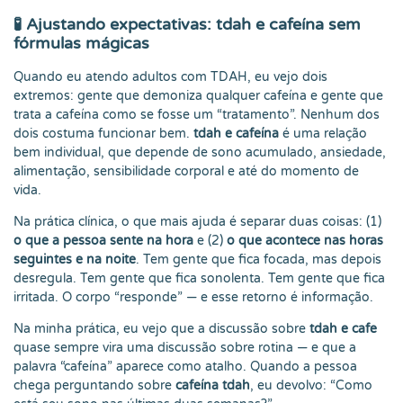
🧪 Ajustando expectativas: tdah e cafeína sem
fórmulas mágicas
Quando eu atendo adultos com TDAH, eu vejo dois
extremos: gente que demoniza qualquer cafeína e gente que
trata a cafeína como se fosse um “tratamento”. Nenhum dos
dois costuma funcionar bem.
tdah e cafeína
é uma relação
bem individual, que depende de sono acumulado, ansiedade,
alimentação, sensibilidade corporal e até do momento de
vida.
Na prática clínica, o que mais ajuda é separar duas coisas: (1)
o que a pessoa sente na hora
e (2)
o que acontece nas horas
seguintes e na noite
. Tem gente que fica focada, mas depois
desregula. Tem gente que fica sonolenta. Tem gente que fica
irritada. O corpo “responde” — e esse retorno é informação.
Na minha prática, eu vejo que a discussão sobre
tdah e cafe
quase sempre vira uma discussão sobre rotina — e que a
palavra “cafeína” aparece como atalho. Quando a pessoa
chega perguntando sobre
cafeína tdah
, eu devolvo: “Como