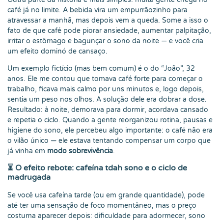
café já no limite. A bebida vira um empurrãozinho para
atravessar a manhã, mas depois vem a queda. Some a isso o
fato de que café pode piorar ansiedade, aumentar palpitação,
irritar o estômago e bagunçar o sono da noite — e você cria
um efeito dominó de cansaço.
Um exemplo fictício (mas bem comum) é o do “João”, 32
anos. Ele me contou que tomava café forte para começar o
trabalho, ficava mais calmo por uns minutos e, logo depois,
sentia um peso nos olhos. A solução dele era dobrar a dose.
Resultado: à noite, demorava para dormir, acordava cansado
e repetia o ciclo. Quando a gente reorganizou rotina, pausas e
higiene do sono, ele percebeu algo importante: o café não era
o vilão único — ele estava tentando compensar um corpo que
já vinha em
modo sobrevivência
.
⏳ O efeito rebote: cafeína tdah sono e o ciclo de
madrugada
Se você usa cafeína tarde (ou em grande quantidade), pode
até ter uma sensação de foco momentâneo, mas o preço
costuma aparecer depois: dificuldade para adormecer, sono