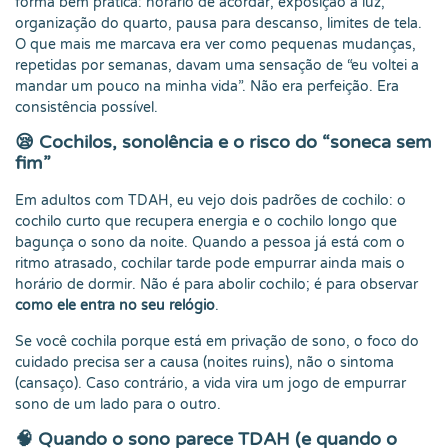
forma bem prática: horário de acordar, exposição à luz,
organização do quarto, pausa para descanso, limites de tela.
O que mais me marcava era ver como pequenas mudanças,
repetidas por semanas, davam uma sensação de “eu voltei a
mandar um pouco na minha vida”. Não era perfeição. Era
consistência possível.
😪 Cochilos, sonolência e o risco do “soneca sem
fim”
Em adultos com TDAH, eu vejo dois padrões de cochilo: o
cochilo curto que recupera energia e o cochilo longo que
bagunça o sono da noite. Quando a pessoa já está com o
ritmo atrasado, cochilar tarde pode empurrar ainda mais o
horário de dormir. Não é para abolir cochilo; é para observar
como ele entra no seu relógio
.
Se você cochila porque está em privação de sono, o foco do
cuidado precisa ser a causa (noites ruins), não o sintoma
(cansaço). Caso contrário, a vida vira um jogo de empurrar
sono de um lado para o outro.
🧠 Quando o sono parece TDAH (e quando o