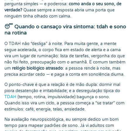
pergunta simples — e poderosa:
como anda o seu sono, de
verdade?
Quase sempre a resposta abria uma porta que
ninguém tinha olhado com calma.
😴 Quando o cansaço vira sintoma: tdah e sono
na rotina
O TDAH não “desliga” à noite. Para muita gente, a mente
segue acelerada, o corpo fica em estado de alerta e a cama
vira um lugar de ruminação: lista de tarefas, vergonha do que
não foi feito, preocupação com o amanhã. É comum também
um
relógio biológico atrasado
: a pessoa rende à noite, mas
precisa acordar cedo — e paga a conta em sonolência diurna.
O ponto-chave é que a relação é de mão dupla: dormir mal
piora desatenção e irritabilidade; e a desregulação típica do
TDAH
(tempo, rotina, impulsividade) bagunça o sono.
Quando isso vira um ciclo, a pessoa começa a “se tratar” com
estímulos: café, energia, telas, ansiedade.
Na avaliação neuropsicológica, eu sempre dedico um bom
tempo para mapear padrões de sono. Já vi adultos com