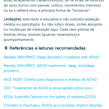
estão atrapalhando trabalho/estudo, se há sinais de distúrbio
do sono (ronco com pausas, sufoco, movimentos intensos),
ou se a cafeína virou a principal forma de “funcionar”.
Limitações:
este texto é educativo e não substitui avaliação
médica ou psicológica. Eu não indico doses, cortes abruptos
ou mudanças de medicação aqui. Cada caso precisa de
história clínica, exames (quando necessários) e
acompanhamento.
📎 Referências e leituras recomendadas
Revisão (NIH/PMC): Sleep disorders in patients with ADHD
Revisão (NIH/PMC): ADHD treatments, sleep, and sleep
problems
NICE NG87: Diretriz para diagnóstico e manejo de ADHD
CDC: Tratamento de ADHD e observações sobre sono
EFSA: Scientific Opinion on the safety of caffeine (2015)
Frontiers in Psychiatry: ADHD as a circadian rhythm disorder