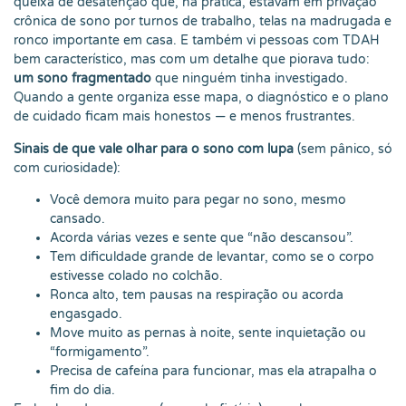
queixa de desatenção que, na prática, estavam em privação
crônica de sono por turnos de trabalho, telas na madrugada e
ronco importante em casa. E também vi pessoas com TDAH
bem característico, mas com um detalhe que piorava tudo:
um sono fragmentado
que ninguém tinha investigado.
Quando a gente organiza esse mapa, o diagnóstico e o plano
de cuidado ficam mais honestos — e menos frustrantes.
Sinais de que vale olhar para o sono com lupa
(sem pânico, só
com curiosidade):
Você demora muito para pegar no sono, mesmo
cansado.
Acorda várias vezes e sente que “não descansou”.
Tem dificuldade grande de levantar, como se o corpo
estivesse colado no colchão.
Ronca alto, tem pausas na respiração ou acorda
engasgado.
Move muito as pernas à noite, sente inquietação ou
“formigamento”.
Precisa de cafeína para funcionar, mas ela atrapalha o
fim do dia.