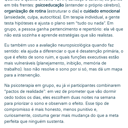
em três frentes:
psicoeducação
(entender o próprio cérebro),
organização de rotina
(estruturar o dia) e
cuidado emocional
(ansiedade, culpa, autocrítica). Em terapia individual, a gente
testa hipóteses e ajusta o plano sem “tudo ou nada”. Em
grupo, a pessoa ganha pertencimento e repertório: ela vê que
não está sozinha e aprende estratégias que são realistas.
Eu também uso a avaliação neuropsicológica quando faz
sentido: ela ajuda a diferenciar o que é desatenção primária, o
que é efeito de sono ruim, e quais funções executivas estão
mais vulneráveis (planejamento, inibição, memória de
trabalho). Isso não resolve o sono por si só, mas dá um mapa
para a intervenção.
Na psicoterapia em grupo, eu já vi participantes combinarem
“pactos de realidade”: em vez de prometer que vão dormir
cedo todos os dias, eles escolhem duas noites na semana
para priorizar o sono e observam o efeito. Esse tipo de
compromisso é mais honesto, menos punitivo e,
curiosamente, costuma gerar mais mudança do que a meta
perfeita que ninguém sustenta.