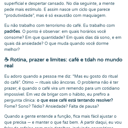
superficial e despertar cansado. No dia seguinte, a mente
pede mais estímulo. E assim nasce um ciclo que parece
“produtividade”, mas é só exaustão com maquiagem.
Eu não trabalho com terrorismo do café. Eu trabalho com
padrões
. O ponto é observar: em quais horários você
consome? Em que quantidade? Em quais dias dá sono, e em
quais dá ansiedade? O que muda quando você dorme
melhor?
☕ Rotina, prazer e limites: café e tdah no mundo
real
Eu adoro quando a pessoa me diz: “Mas eu gosto do ritual
do café”. Ótimo — rituais são âncoras. O problema não é ter
prazer; é quando o café vira um remendo para um cotidiano
impossível. Em vez de brigar com o hábito, eu prefiro a
pergunta clínica:
o que esse café está tentando resolver?
Fome? Sono? Tédio? Ansiedade? Falta de pausa?
Quando a gente entende a função, fica mais fácil ajustar o
que precisa — e manter o que faz bem. A partir daqui, eu vou