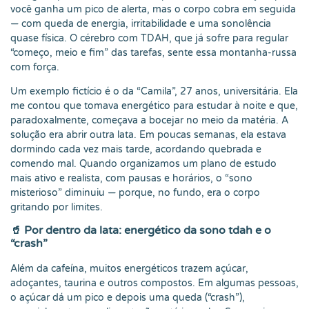
você ganha um pico de alerta, mas o corpo cobra em seguida
— com queda de energia, irritabilidade e uma sonolência
quase física. O cérebro com TDAH, que já sofre para regular
“começo, meio e fim” das tarefas, sente essa montanha-russa
com força.
Um exemplo fictício é o da “Camila”, 27 anos, universitária. Ela
me contou que tomava energético para estudar à noite e que,
paradoxalmente, começava a bocejar no meio da matéria. A
solução era abrir outra lata. Em poucas semanas, ela estava
dormindo cada vez mais tarde, acordando quebrada e
comendo mal. Quando organizamos um plano de estudo
mais ativo e realista, com pausas e horários, o “sono
misterioso” diminuiu — porque, no fundo, era o corpo
gritando por limites.
🥤 Por dentro da lata: energético da sono tdah e o
“crash”
Além da cafeína, muitos energéticos trazem açúcar,
adoçantes, taurina e outros compostos. Em algumas pessoas,
o açúcar dá um pico e depois uma queda (“crash”),