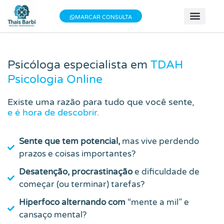
MARCAR CONSULTA
📝 Teste
📚 Se
📄 Obter 
💰 Va
👩 Sobre T
Psicóloga especialista em
TDAH
Psicologia Online
Existe uma razão para tudo que você sente,
e é hora de descobrir.
Sente que tem potencial,
mas vive perdendo
prazos e coisas importantes?
Desatenção, procrastinação
e dificuldade de
começar (ou terminar) tarefas?
Hiperfoco alternando com
“mente a mil” e
cansaço mental?