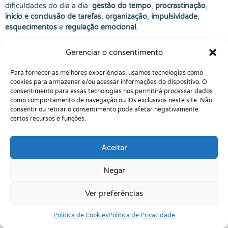
dificuldades do dia a dia:
gestão do tempo
,
procrastinação
,
início e conclusão de tarefas
,
organização
,
impulsividade
,
esquecimentos
e
regulação emocional
.
É comum também existir sobreposição com
ansiedade
,
Gerenciar o consentimento
depressão
e, em alguns casos,
TEA
. Por isso, um bom
acompanhamento olha para o conjunto — e não só para um
Para fornecer as melhores experiências, usamos tecnologias como
rótulo.
cookies para armazenar e/ou acessar informações do dispositivo. O
consentimento para essas tecnologias nos permitirá processar dados
O que a psicóloga faz no tratamento do TDAH?
como comportamento de navegação ou IDs exclusivos neste site. Não
consentir ou retirar o consentimento pode afetar negativamente
Psicoeducação:
entender padrões (hiperfoco, distração,
certos recursos e funções.
impulsividade) e como eles se manifestam na sua rotina.
Plano de ação realista:
rotina mínima, prioridades,
“passos pequenos”, e ajustes no ambiente para reduzir
Aceitar
atrito.
Ferramentas da TCC:
estratégias para procrastinação,
Negar
organização, tomada de decisão e manutenção de
hábitos.
Ver preferências
Regulação emocional:
trabalhar irritação, frustração,
vergonha, autocobrança e relações interpessoais.
Política de Cookies
Política de Privacidade
Suporte ao desempenho:
técnicas para trabalho,