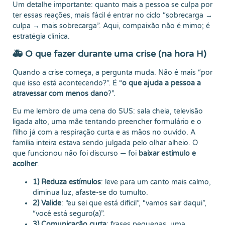
Um detalhe importante: quanto mais a pessoa se culpa por
ter essas reações, mais fácil é entrar no ciclo “sobrecarga →
culpa → mais sobrecarga”. Aqui, compaixão não é mimo; é
estratégia clínica.
🚑 O que fazer durante uma crise (na hora H)
Quando a crise começa, a pergunta muda. Não é mais “por
que isso está acontecendo?”. É “
o que ajuda a pessoa a
atravessar com menos dano
?”.
Eu me lembro de uma cena do SUS: sala cheia, televisão
ligada alto, uma mãe tentando preencher formulário e o
filho já com a respiração curta e as mãos no ouvido. A
família inteira estava sendo julgada pelo olhar alheio. O
que funcionou não foi discurso — foi
baixar estímulo e
acolher
.
1) Reduza estímulos
: leve para um canto mais calmo,
diminua luz, afaste-se do tumulto.
2) Valide
: “eu sei que está difícil”, “vamos sair daqui”,
“você está seguro(a)”.
3) Comunicação curta
: frases pequenas, uma