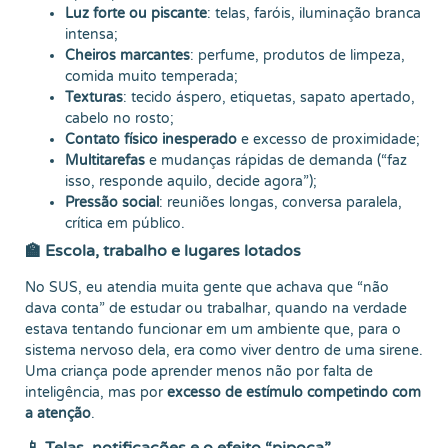
Luz forte ou piscante
: telas, faróis, iluminação branca
intensa;
Cheiros marcantes
: perfume, produtos de limpeza,
comida muito temperada;
Texturas
: tecido áspero, etiquetas, sapato apertado,
cabelo no rosto;
Contato físico inesperado
e excesso de proximidade;
Multitarefas
e mudanças rápidas de demanda (“faz
isso, responde aquilo, decide agora”);
Pressão social
: reuniões longas, conversa paralela,
crítica em público.
🏫 Escola, trabalho e lugares lotados
No SUS, eu atendia muita gente que achava que “não
dava conta” de estudar ou trabalhar, quando na verdade
estava tentando funcionar em um ambiente que, para o
sistema nervoso dela, era como viver dentro de uma sirene.
Uma criança pode aprender menos não por falta de
inteligência, mas por
excesso de estímulo competindo com
a atenção
.
📱 Telas, notificações e o efeito “pipoca”