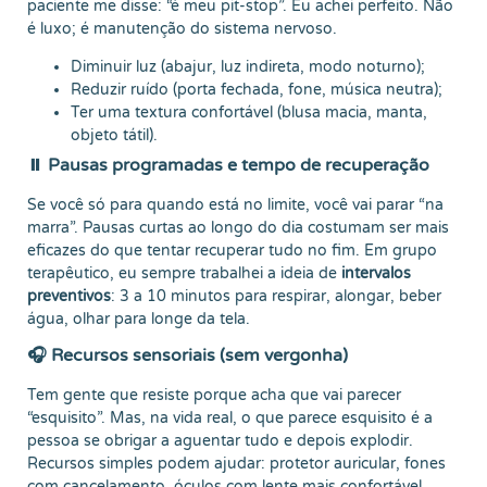
paciente me disse: “é meu pit-stop”. Eu achei perfeito. Não
é luxo; é manutenção do sistema nervoso.
Diminuir luz (abajur, luz indireta, modo noturno);
Reduzir ruído (porta fechada, fone, música neutra);
Ter uma textura confortável (blusa macia, manta,
objeto tátil).
⏸️ Pausas programadas e tempo de recuperação
Se você só para quando está no limite, você vai parar “na
marra”. Pausas curtas ao longo do dia costumam ser mais
eficazes do que tentar recuperar tudo no fim. Em grupo
terapêutico, eu sempre trabalhei a ideia de
intervalos
preventivos
: 3 a 10 minutos para respirar, alongar, beber
água, olhar para longe da tela.
🎧 Recursos sensoriais (sem vergonha)
Tem gente que resiste porque acha que vai parecer
“esquisito”. Mas, na vida real, o que parece esquisito é a
pessoa se obrigar a aguentar tudo e depois explodir.
Recursos simples podem ajudar: protetor auricular, fones
com cancelamento, óculos com lente mais confortável,