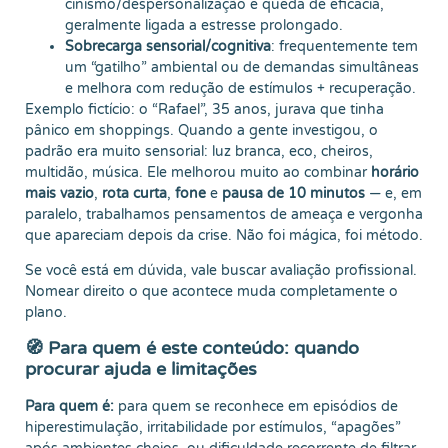
cinismo/despersonalização e queda de eficácia,
geralmente ligada a estresse prolongado.
Sobrecarga sensorial/cognitiva
: frequentemente tem
um “gatilho” ambiental ou de demandas simultâneas
e melhora com redução de estímulos + recuperação.
Exemplo fictício: o “Rafael”, 35 anos, jurava que tinha
pânico em shoppings. Quando a gente investigou, o
padrão era muito sensorial: luz branca, eco, cheiros,
multidão, música. Ele melhorou muito ao combinar
horário
mais vazio
,
rota curta
,
fone
e
pausa de 10 minutos
— e, em
paralelo, trabalhamos pensamentos de ameaça e vergonha
que apareciam depois da crise. Não foi mágica, foi método.
Se você está em dúvida, vale buscar avaliação profissional.
Nomear direito o que acontece muda completamente o
plano.
🧭 Para quem é este conteúdo: quando
procurar ajuda e limitações
Para quem é:
para quem se reconhece em episódios de
hiperestimulação, irritabilidade por estímulos, “apagões”