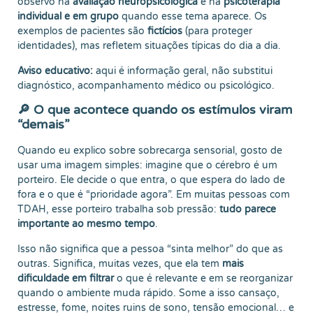
observo na
avaliação neuropsicológica
e na
psicoterapia
individual e em grupo
quando esse tema aparece. Os
exemplos de pacientes são
fictícios
(para proteger
identidades), mas refletem situações típicas do dia a dia.
Aviso educativo:
aqui é informação geral, não substitui
diagnóstico, acompanhamento médico ou psicológico.
🔎 O que acontece quando os estímulos viram
“demais”
Quando eu explico sobre sobrecarga sensorial, gosto de
usar uma imagem simples: imagine que o cérebro é um
porteiro. Ele decide o que entra, o que espera do lado de
fora e o que é “prioridade agora”. Em muitas pessoas com
TDAH, esse porteiro trabalha sob pressão:
tudo parece
importante ao mesmo tempo
.
Isso não significa que a pessoa “sinta melhor” do que as
outras. Significa, muitas vezes, que ela tem
mais
dificuldade em filtrar
o que é relevante e em se reorganizar
quando o ambiente muda rápido. Some a isso cansaço,
estresse, fome, noites ruins de sono, tensão emocional… e