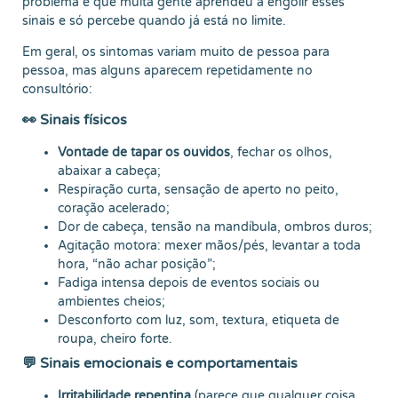
problema é que muita gente aprendeu a engolir esses
sinais e só percebe quando já está no limite.
Em geral, os sintomas variam muito de pessoa para
pessoa, mas alguns aparecem repetidamente no
consultório:
👀 Sinais físicos
Vontade de tapar os ouvidos
, fechar os olhos,
abaixar a cabeça;
Respiração curta, sensação de aperto no peito,
coração acelerado;
Dor de cabeça, tensão na mandíbula, ombros duros;
Agitação motora: mexer mãos/pés, levantar a toda
hora, “não achar posição”;
Fadiga intensa depois de eventos sociais ou
ambientes cheios;
Desconforto com luz, som, textura, etiqueta de
roupa, cheiro forte.
💬 Sinais emocionais e comportamentais
Irritabilidade repentina
(parece que qualquer coisa