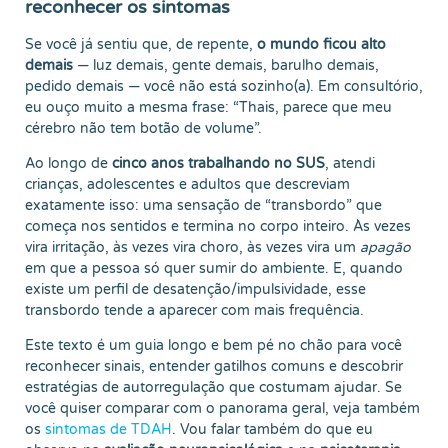
reconhecer os sintomas
Se você já sentiu que, de repente,
o mundo ficou alto
demais
— luz demais, gente demais, barulho demais,
pedido demais — você não está sozinho(a). Em consultório,
eu ouço muito a mesma frase: “Thais, parece que meu
cérebro não tem botão de volume”.
Ao longo de
cinco anos trabalhando no SUS
, atendi
crianças, adolescentes e adultos que descreviam
exatamente isso: uma sensação de “transbordo” que
começa nos sentidos e termina no corpo inteiro. Às vezes
vira irritação, às vezes vira choro, às vezes vira um
apagão
em que a pessoa só quer sumir do ambiente. E, quando
existe um perfil de desatenção/impulsividade, esse
transbordo tende a aparecer com mais frequência.
Este texto é um guia longo e bem pé no chão para você
reconhecer sinais, entender gatilhos comuns e descobrir
estratégias de autorregulação que costumam ajudar. Se
você quiser comparar com o panorama geral, veja também
os
sintomas de TDAH
. Vou falar também do que eu