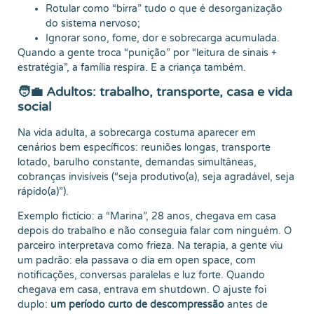
Rotular como “birra” tudo o que é desorganização
do sistema nervoso;
Ignorar sono, fome, dor e sobrecarga acumulada.
Quando a gente troca “punição” por “leitura de sinais +
estratégia”, a família respira. E a criança também.
🧑‍💼 Adultos: trabalho, transporte, casa e vida
social
Na vida adulta, a sobrecarga costuma aparecer em
cenários bem específicos: reuniões longas, transporte
lotado, barulho constante, demandas simultâneas,
cobranças invisíveis (“seja produtivo(a), seja agradável, seja
rápido(a)”).
Exemplo fictício: a “Marina”, 28 anos, chegava em casa
depois do trabalho e não conseguia falar com ninguém. O
parceiro interpretava como frieza. Na terapia, a gente viu
um padrão: ela passava o dia em open space, com
notificações, conversas paralelas e luz forte. Quando
chegava em casa, entrava em shutdown. O ajuste foi
duplo:
um período curto de descompressão
antes de