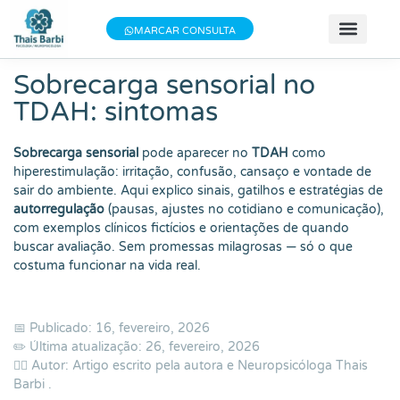
Baixe meu E-book gratuito "3 Técnicas do
×
Baixe aqui
MARCAR CONSULTA
Bem-estar"!
📝 Teste
📚 Se
📄 Obter 
💰 Va
👩 Sobre T
Sobrecarga sensorial no
TDAH: sintomas
Sobrecarga sensorial
pode aparecer no
TDAH
como
hiperestimulação: irritação, confusão, cansaço e vontade de
sair do ambiente. Aqui explico sinais, gatilhos e estratégias de
autorregulação
(pausas, ajustes no cotidiano e comunicação),
com exemplos clínicos fictícios e orientações de quando
buscar avaliação. Sem promessas milagrosas — só o que
costuma funcionar na vida real.
📅 Publicado: 16, fevereiro, 2026
✏️ Última atualização: 26, fevereiro, 2026
👨‍⚕️ Autor: Artigo escrito pela autora e Neuropsicóloga
Thais
Barbi
.