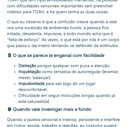
TDAH que têm hipersensibilidades marcantes; há pessoas
com dificuldades sensoriais importantes sem preencher
critérios para TDAH; e há quem tenha as duas coisas.
O que eu observo é que a confusão cresce quando a vida
vira uma sucessão de ambientes hostis: a pessoa fica
irritada, desatenta, impulsiva, e todo mundo acha que é
“falta de esforço”. Às vezes, o que está por trás é um corpo
que passa o dia inteiro tentando se defender de estímulos.
🧾 O que se parece (e engana) com facilidade
Distração
porque qualquer som puxa a atenção;
Inquietação
como tentativa de autorregular (levantar,
mexer, balançar);
Impulsividade
para sair logo de um lugar
desconfortável;
Dificuldade em seguir instruções longas quando já
está saturado(a).
🧠 Quando vale investigar mais a fundo
Quando a queixa sensorial é intensa, persistente e interfere
em rotina, escola, trabalho e relações, eu costumo sugerir