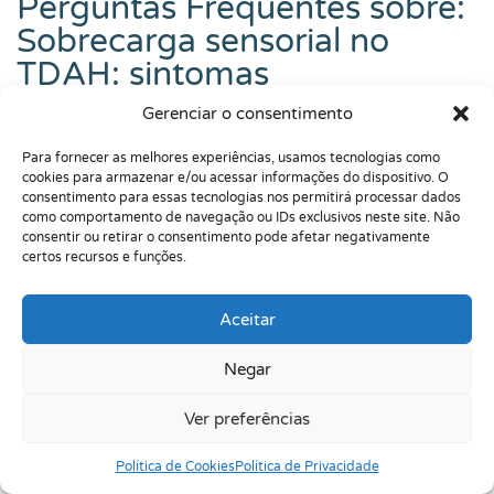
Perguntas Frequentes sobre:
Sobrecarga sensorial no
TDAH: sintomas
Gerenciar o consentimento
Para fornecer as melhores experiências, usamos tecnologias como
cookies para armazenar e/ou acessar informações do dispositivo. O
Como identificar uma crise de sobrecarga
consentimento para essas tecnologias nos permitirá processar dados
sensorial no TDAH?
como comportamento de navegação ou IDs exclusivos neste site. Não
consentir ou retirar o consentimento pode afetar negativamente
O que fazer na hora da crise para não piorar?
certos recursos e funções.
Meltdown e shutdown são a mesma coisa?
Aceitar
Sobrecarga sensorial é ansiedade?
Negar
Quando procurar avaliação neuropsicológica
ou terapia?
Ver preferências
Política de Cookies
Política de Privacidade