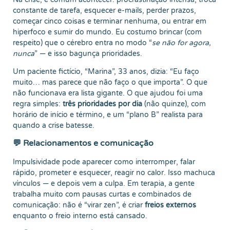
constante de tarefa, esquecer e-mails, perder prazos,
começar cinco coisas e terminar nenhuma, ou entrar em
hiperfoco e sumir do mundo. Eu costumo brincar (com
respeito) que o cérebro entra no modo “
se não for agora,
nunca
” — e isso bagunça prioridades.
Um paciente fictício, “Marina”, 33 anos, dizia: “Eu faço
muito… mas parece que não faço o que importa”. O que
não funcionava era lista gigante. O que ajudou foi uma
regra simples:
três prioridades por dia
(não quinze), com
horário de início e término, e um “plano B” realista para
quando a crise batesse.
💬 Relacionamentos e comunicação
Impulsividade pode aparecer como interromper, falar
rápido, prometer e esquecer, reagir no calor. Isso machuca
vínculos — e depois vem a culpa. Em terapia, a gente
trabalha muito com pausas curtas e combinados de
comunicação: não é “virar zen”, é criar
freios externos
enquanto o freio interno está cansado.