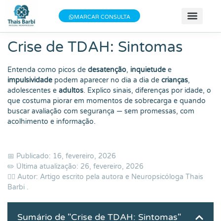
Baixe meu E-book gratuito "3 Técnicas do
×
Baixe aqui
MARCAR CONSULTA
Bem-estar"!
📝 Teste
📚 Se
📄 Obter 
💰 Va
👩 Sobre T
Crise de TDAH: Sintomas
Entenda como picos de
desatenção
,
inquietude
e
impulsividade
podem aparecer no dia a dia de
crianças
,
adolescentes e
adultos
. Explico sinais, diferenças por idade, o
que costuma piorar em momentos de sobrecarga e quando
buscar avaliação com segurança — sem promessas, com
acolhimento e informação.
📅 Publicado: 16, fevereiro, 2026
✏️ Última atualização: 26, fevereiro, 2026
👨‍⚕️ Autor: Artigo escrito pela autora e Neuropsicóloga
Thais
Barbi
.
Sumário de "Crise de TDAH: Sintomas"