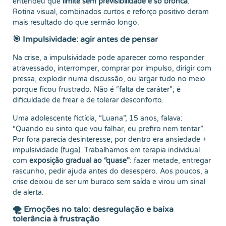
entendeu que
limite sem previsibilidade é só bronca
.
Rotina visual, combinados curtos e reforço positivo deram
mais resultado do que sermão longo.
🎯 Impulsividade: agir antes de pensar
Na crise, a impulsividade pode aparecer como responder
atravessado, interromper, comprar por impulso, dirigir com
pressa, explodir numa discussão, ou largar tudo no meio
porque ficou frustrado. Não é “falta de caráter”; é
dificuldade de frear e de tolerar desconforto.
Uma adolescente fictícia, “Luana”, 15 anos, falava:
“Quando eu sinto que vou falhar, eu prefiro nem tentar”.
Por fora parecia desinteresse; por dentro era ansiedade +
impulsividade (fuga). Trabalhamos em terapia individual
com
exposição gradual ao “quase”
: fazer metade, entregar
rascunho, pedir ajuda antes do desespero. Aos poucos, a
crise deixou de ser um buraco sem saída e virou um sinal
de alerta.
🌪️ Emoções no talo: desregulação e baixa
tolerância à frustração