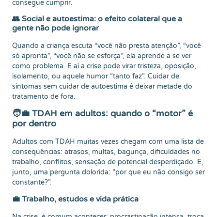
consegue cumprir.
👥 Social e autoestima: o efeito colateral que a
gente não pode ignorar
Quando a criança escuta “você não presta atenção”, “você
só apronta”, “você não se esforça”, ela aprende a se ver
como problema. E aí a crise pode virar tristeza, oposição,
isolamento, ou aquele humor “tanto faz”. Cuidar de
sintomas sem cuidar de autoestima é deixar metade do
tratamento de fora.
🧑‍💼 TDAH em adultos: quando o “motor” é
por dentro
Adultos com TDAH muitas vezes chegam com uma lista de
consequências: atrasos, multas, bagunça, dificuldades no
trabalho, conflitos, sensação de potencial desperdiçado. E,
junto, uma pergunta dolorida: “por que eu não consigo ser
constante?”.
💼 Trabalho, estudos e vida prática
Na crise, é comum acontecer: procrastinação intensa, troca