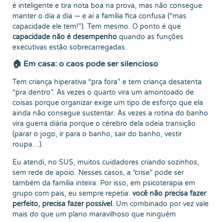
é inteligente e tira nota boa na prova, mas não consegue
manter o dia a dia — e aí a família fica confusa (“mas
capacidade ele tem!”). Tem mesmo. O ponto é que
capacidade não é desempenho
quando as funções
executivas estão sobrecarregadas.
🏠 Em casa: o caos pode ser silencioso
Tem criança hiperativa “pra fora” e tem criança desatenta
“pra dentro”. Às vezes o quarto vira um amontoado de
coisas porque organizar exige um tipo de esforço que ela
ainda não consegue sustentar. Às vezes a rotina do banho
vira guerra diária porque o cérebro dela odeia transição
(parar o jogo, ir para o banho, sair do banho, vestir
roupa…).
Eu atendi, no SUS, muitos cuidadores criando sozinhos,
sem rede de apoio. Nesses casos, a “crise” pode ser
também da família inteira. Por isso, em psicoterapia em
grupo com pais, eu sempre repetia:
você não precisa fazer
perfeito, precisa fazer possível
. Um combinado por vez vale
mais do que um plano maravilhoso que ninguém