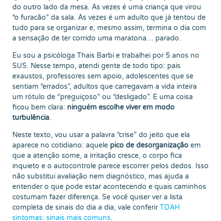
do outro lado da mesa. Às vezes é uma criança que virou
“o furacão” da sala. Às vezes é um adulto que já tentou de
tudo para se organizar e, mesmo assim, termina o dia com
a sensação de ter corrido uma maratona… parado.
Eu sou a psicóloga Thais Barbi e trabalhei por 5 anos no
SUS. Nesse tempo, atendi gente de todo tipo: pais
exaustos, professores sem apoio, adolescentes que se
sentiam “errados”, adultos que carregavam a vida inteira
um rótulo de “preguiçoso” ou “desligado”. E uma coisa
ficou bem clara:
ninguém escolhe viver em modo
turbulência
.
Neste texto, vou usar a palavra “crise” do jeito que ela
aparece no cotidiano: aquele
pico de desorganização
em
que a atenção some, a irritação cresce, o corpo fica
inquieto e o autocontrole parece escorrer pelos dedos. Isso
não substitui avaliação nem diagnóstico, mas ajuda a
entender o que pode estar acontecendo e quais caminhos
costumam fazer diferença. Se você quiser ver a lista
completa de sinais do dia a dia, vale conferir
TDAH
sintomas: sinais mais comuns
.