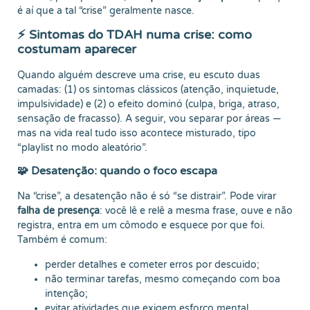
é aí que a tal “crise” geralmente nasce.
⚡ Sintomas do TDAH numa crise: como
costumam aparecer
Quando alguém descreve uma crise, eu escuto duas
camadas: (1) os sintomas clássicos (atenção, inquietude,
impulsividade) e (2) o efeito dominó (culpa, briga, atraso,
sensação de fracasso). A seguir, vou separar por áreas —
mas na vida real tudo isso acontece misturado, tipo
“playlist no modo aleatório”.
🧩 Desatenção: quando o foco escapa
Na “crise”, a desatenção não é só “se distrair”. Pode virar
falha de presença
: você lê e relê a mesma frase, ouve e não
registra, entra em um cômodo e esquece por que foi.
Também é comum:
perder detalhes e cometer erros por descuido;
não terminar tarefas, mesmo começando com boa
intenção;
evitar atividades que exigem esforço mental