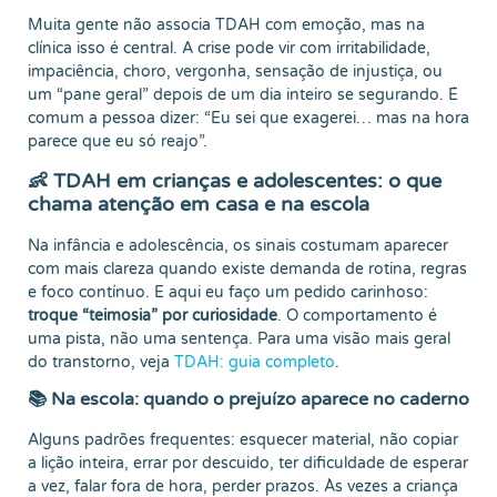
Muita gente não associa TDAH com emoção, mas na
clínica isso é central. A crise pode vir com irritabilidade,
impaciência, choro, vergonha, sensação de injustiça, ou
um “pane geral” depois de um dia inteiro se segurando. É
comum a pessoa dizer: “Eu sei que exagerei… mas na hora
parece que eu só reajo”.
👶 TDAH em crianças e adolescentes: o que
chama atenção em casa e na escola
Na infância e adolescência, os sinais costumam aparecer
com mais clareza quando existe demanda de rotina, regras
e foco contínuo. E aqui eu faço um pedido carinhoso:
troque “teimosia” por curiosidade
. O comportamento é
uma pista, não uma sentença. Para uma visão mais geral
do transtorno, veja
TDAH: guia completo
.
📚 Na escola: quando o prejuízo aparece no caderno
Alguns padrões frequentes: esquecer material, não copiar
a lição inteira, errar por descuido, ter dificuldade de esperar
a vez, falar fora de hora, perder prazos. Às vezes a criança