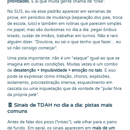
prioridades
. É aí que muita gente chama de “crise”.
No SUS, eu via esse padrão aparecer em semanas de
prova, em períodos de mudança (separação dos pais, troca
de escola, luto) e também em rotinas que parecem simples
no papel, mas são duríssimas no dia a dia: pegar ônibus
lotado, cuidar de irmãos, trabalhar em turnos. Não é raro
alguém dizer: “Doutora, eu sei o que tenho que fazer… eu
só não consigo começar”.
Uma pista importante: não é um “ataque” igual ao que se
imagina em outras condições. Muitas vezes é um combo
de
desatenção + impulsividade + emoção no talo
. E isso
pode se expressar como irritação, choros, explosões,
isolamento, procrastinação intensa, esquecimento em
cascata ou uma inquietação que dá vontade de “pular fora
da própria pele”.
🧾 Sinais de TDAH no dia a dia: pistas mais
comuns
Antes de falar dos picos (“crises”), vale olhar para o pano
de fundo. Em geral, os sinais aparecem em
mais de um