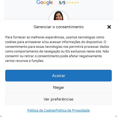
Gerenciar o consentimento
Ver depoimentos
Para fornecer as melhores experiências, usamos tecnologias como
cookies para armazenar e/ou acessar informações do dispositivo. O
consentimento para essas tecnologias nos permitirá processar dados
Thais Barbi
como comportamento de navegação ou IDs exclusivos neste site. Não
Número de Registro: CRP12-08005
consentir ou retirar o consentimento pode afetar negativamente
certos recursos e funções.
+ 20.000 Pessoas Acolhidas
em 15 anos
+ 300 Avaliações Neuropsicológicas
realizadas
Aceitar
+ 30.000 Leitores
nos acompanham
mensalmente
Negar
Ver preferências
Política de Cookies
Política de Privacidade