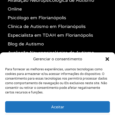
Avaliação Neuropsicológica de Autismo
Online
Psicólogo em Florianópolis
Clínica de Autismo em Florianópolis
Especialista em TDAH em Florianópolis
Blog de Autismo
Avaliação Neuropsicológica de Autismo
Gerenciar o consentimento
Psicólogo para Autista Adulto
Ansiedade e Terapia Cognitivo
Para fornecer as melhores experiências, usamos tecnologias como
cookies para armazenar e/ou acessar informações do dispositivo. O
Comportamental
consentimento para essas tecnologias nos permitirá processar dados
como comportamento de navegação ou IDs exclusivos neste site. Não
Terapia em Grupo Online
consentir ou retirar o consentimento pode afetar negativamente
certos recursos e funções.
Grupo de Apoio para Autistas Adultos
Grupo de Treino de Habilidades Sociais
Aceitar
Terapia Comunitária integrativa Online