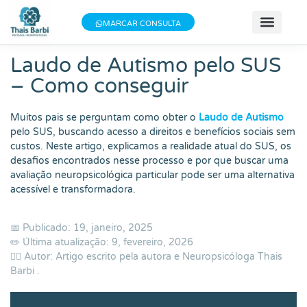
Baixe meu E-book gratuito "3 Técnicas do
×
Baixe aqui
MARCAR CONSULTA
Bem-estar"!
📝 Teste
📚 Se
📄 Obter 
💰 Va
👩 Sobre T
Laudo de Autismo pelo SUS
– Como conseguir
Muitos pais se perguntam como obter o
Laudo de Autismo
pelo SUS, buscando acesso a direitos e benefícios sociais sem
custos. Neste artigo, explicamos a realidade atual do SUS, os
desafios encontrados nesse processo e por que buscar uma
avaliação neuropsicológica particular pode ser uma alternativa
acessível e transformadora.
📅 Publicado: 19, janeiro, 2025
✏️ Última atualização: 9, fevereiro, 2026
👨‍⚕️ Autor: Artigo escrito pela autora e Neuropsicóloga
Thais
Barbi
.