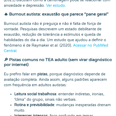
(2021) discutem como a camuflagem pode se relacionar com
ansiedade e depressão.
Ver estudo
.
🔥 Burnout autista: exaustão que parece “pane geral”
Burnout autista não é preguiça e não é falta de força de
vontade. Pesquisas descrevem um estado debilitante de
exaustão, redução de tolerância a estímulos e queda de
habilidades do dia a dia. Um estudo que ajudou a definir o
fenômeno é de Raymaker et al. (2020).
Acessar no PubMed
Central
.
🔎 Pistas comuns no TEA adulto (sem virar diagnóstico
por internet)
Eu prefiro falar em
pistas
, porque diagnóstico depende de
avaliação completa. Ainda assim, alguns padrões aparecem
com frequência em adultos autistas:
Leitura social trabalhosa
: entender indiretas, ironias,
“clima” do grupo, sinais não verbais.
Rotina e previsibilidade
: mudanças inesperadas drenam
muito.
Interesses intensos
: foco profundo em temas