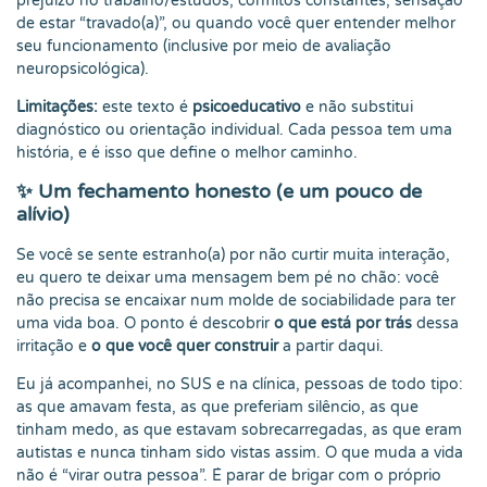
prejuízo no trabalho/estudos, conflitos constantes, sensação
de estar “travado(a)”, ou quando você quer entender melhor
seu funcionamento (inclusive por meio de avaliação
neuropsicológica).
Limitações:
este texto é
psicoeducativo
e não substitui
diagnóstico ou orientação individual. Cada pessoa tem uma
história, e é isso que define o melhor caminho.
✨ Um fechamento honesto (e um pouco de
alívio)
Se você se sente estranho(a) por não curtir muita interação,
eu quero te deixar uma mensagem bem pé no chão: você
não precisa se encaixar num molde de sociabilidade para ter
uma vida boa. O ponto é descobrir
o que está por trás
dessa
irritação e
o que você quer construir
a partir daqui.
Eu já acompanhei, no SUS e na clínica, pessoas de todo tipo:
as que amavam festa, as que preferiam silêncio, as que
tinham medo, as que estavam sobrecarregadas, as que eram
autistas e nunca tinham sido vistas assim. O que muda a vida
não é “virar outra pessoa”. É parar de brigar com o próprio