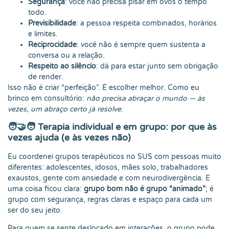
Segurança
: você não precisa pisar em ovos o tempo
todo.
Previsibilidade
: a pessoa respeita combinados, horários
e limites.
Reciprocidade
: você não é sempre quem sustenta a
conversa ou a relação.
Respeito ao silêncio
: dá para estar junto sem obrigação
de render.
Isso não é criar “perfeição”. É escolher melhor. Como eu
brinco em consultório:
não precisa abraçar o mundo — às
vezes, um abraço certo já resolve
.
🧑‍🤝‍🧑 Terapia individual e em grupo: por que às
vezes ajuda (e às vezes não)
Eu coordenei grupos terapêuticos no SUS com pessoas muito
diferentes: adolescentes, idosos, mães solo, trabalhadores
exaustos, gente com ansiedade e com neurodivergência. E
uma coisa ficou clara:
grupo bom não é grupo “animado”
; é
grupo com segurança, regras claras e espaço para cada um
ser do seu jeito.
Para quem se sente deslocado em interações, o grupo pode