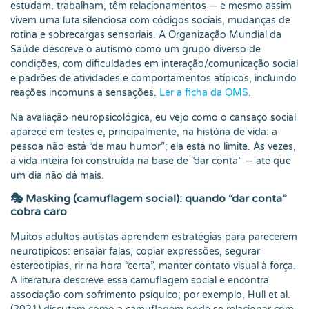
estudam, trabalham, têm relacionamentos — e mesmo assim
vivem uma luta silenciosa com códigos sociais, mudanças de
rotina e sobrecargas sensoriais. A Organização Mundial da
Saúde descreve o autismo como um grupo diverso de
condições, com dificuldades em interação/comunicação social
e padrões de atividades e comportamentos atípicos, incluindo
reações incomuns a sensações.
Ler a ficha da OMS
.
Na avaliação neuropsicológica, eu vejo como o cansaço social
aparece em testes e, principalmente, na história de vida: a
pessoa não está “de mau humor”; ela está no limite. Às vezes,
a vida inteira foi construída na base de “dar conta” — até que
um dia não dá mais.
🎭 Masking (camuflagem social): quando “dar conta”
cobra caro
Muitos adultos autistas aprendem estratégias para parecerem
neurotípicos: ensaiar falas, copiar expressões, segurar
estereotipias, rir na hora “certa”, manter contato visual à força.
A literatura descreve essa camuflagem social e encontra
associação com sofrimento psíquico; por exemplo, Hull et al.