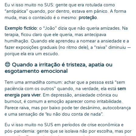
Eu vi isso muito no SUS: gente que era rotulada como
“antipática” quando, por dentro, estava em pânico. A forma
muda, mas o conteúdo é o mesmo:
proteção
.
Exemplo fictício
: o “João” dizia que não queria amizades. Na
terapia, ficou claro que ele queria, mas antecipava
humilhação. Quando ele aprendeu a nomear a ansiedade e a
fazer exposições graduais (no ritmo dele), a “raiva” diminuiu —
porque ela era um escudo.
😔 Quando a irritação é tristeza, apatia ou
esgotamento emocional
Tem uma armadilha comum: achar que a pessoa está “sem
paciência com os outros” quando, na verdade, ela está
sem
energia para viver
. Em depressão, ansiedade crônica ou
burnout, é comum a emoção aparecer como irritabilidade.
Parece raiva, mas por baixo pode ter desânimo, autocobrança
e uma sensação de “eu não dou conta de nada”.
Eu vi isso muito no SUS em períodos de crise econômica e
pós-pandemia: gente que se isolava não por escolha, mas por