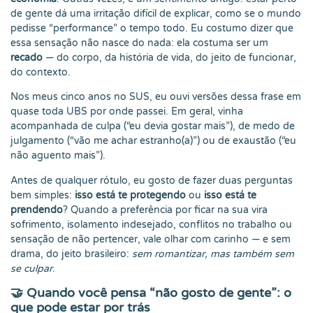
de gente dá uma irritação difícil de explicar, como se o mundo
pedisse “performance” o tempo todo. Eu costumo dizer que
essa sensação não nasce do nada: ela costuma ser um
recado
— do corpo, da história de vida, do jeito de funcionar,
do contexto.
Nos meus cinco anos no SUS, eu ouvi versões dessa frase em
quase toda UBS por onde passei. Em geral, vinha
acompanhada de culpa (“eu devia gostar mais”), de medo de
julgamento (“vão me achar estranho(a)”) ou de exaustão (“eu
não aguento mais”).
Antes de qualquer rótulo, eu gosto de fazer duas perguntas
bem simples:
isso está te protegendo
ou
isso está te
prendendo
? Quando a preferência por ficar na sua vira
sofrimento, isolamento indesejado, conflitos no trabalho ou
sensação de não pertencer, vale olhar com carinho — e sem
drama, do jeito brasileiro:
sem romantizar, mas também sem
se culpar
.
🤝 Quando você pensa “não gosto de gente”: o
que pode estar por trás