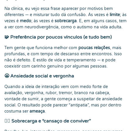
Na clínica, eu vejo essa frase aparecer por motivos bem
diferentes — e misturar tudo dá confusão. Às vezes é
limite
; às
vezes é
medo
; às vezes é
sobrecarga
. E, em alguns casos, tem
a ver com neurodivergência, como o autismo na vida adulta.
🧩 Preferência por poucos vínculos (e tudo bem)
Tem gente que funciona melhor com
poucas relações
, mais
profundas, e com tempo de descanso entre encontros. Isso
não é defeito. É estilo de vida e temperamento — e pode
coexistir com carinho genuíno por algumas pessoas.
😬 Ansiedade social e vergonha
Quando a ideia de interação vem com medo forte de
avaliação, vergonha, rubor, tremor, branco na cabeça,
vontade de sumir, a gente começa a suspeitar de ansiedade
social. O resultado pode parecer “antipatia”, mas por dentro
costuma ser
ameaça
.
😮‍💨 Sobrecarga e “cansaço de conviver”