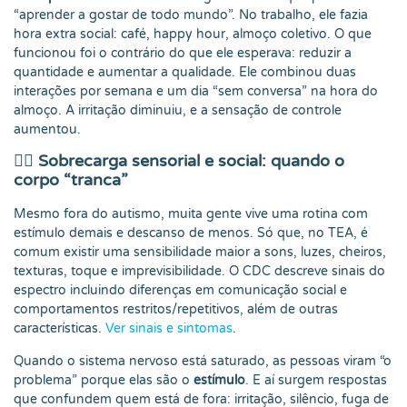
“aprender a gostar de todo mundo”. No trabalho, ele fazia
hora extra social: café, happy hour, almoço coletivo. O que
funcionou foi o contrário do que ele esperava: reduzir a
quantidade e aumentar a qualidade. Ele combinou duas
interações por semana e um dia “sem conversa” na hora do
almoço. A irritação diminuiu, e a sensação de controle
aumentou.
😮‍💨 Sobrecarga sensorial e social: quando o
corpo “tranca”
Mesmo fora do autismo, muita gente vive uma rotina com
estímulo demais e descanso de menos. Só que, no TEA, é
comum existir uma sensibilidade maior a sons, luzes, cheiros,
texturas, toque e imprevisibilidade. O CDC descreve sinais do
espectro incluindo diferenças em comunicação social e
comportamentos restritos/repetitivos, além de outras
características.
Ver sinais e sintomas
.
Quando o sistema nervoso está saturado, as pessoas viram “o
problema” porque elas são o
estímulo
. E aí surgem respostas
que confundem quem está de fora: irritação, silêncio, fuga de