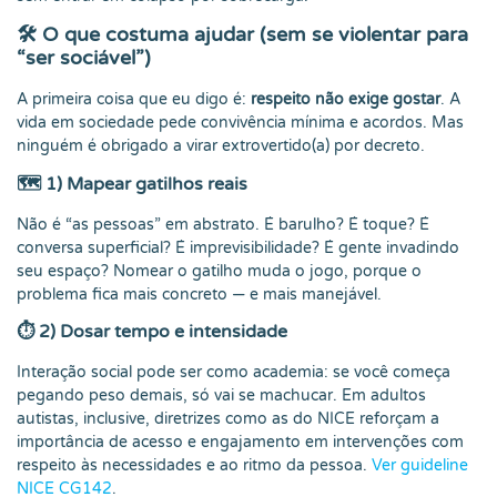
🛠️ O que costuma ajudar (sem se violentar para
“ser sociável”)
A primeira coisa que eu digo é:
respeito não exige gostar
. A
vida em sociedade pede convivência mínima e acordos. Mas
ninguém é obrigado a virar extrovertido(a) por decreto.
🗺️ 1) Mapear gatilhos reais
Não é “as pessoas” em abstrato. É barulho? É toque? É
conversa superficial? É imprevisibilidade? É gente invadindo
seu espaço? Nomear o gatilho muda o jogo, porque o
problema fica mais concreto — e mais manejável.
⏱️ 2) Dosar tempo e intensidade
Interação social pode ser como academia: se você começa
pegando peso demais, só vai se machucar. Em adultos
autistas, inclusive, diretrizes como as do NICE reforçam a
importância de acesso e engajamento em intervenções com
respeito às necessidades e ao ritmo da pessoa.
Ver guideline
NICE CG142
.