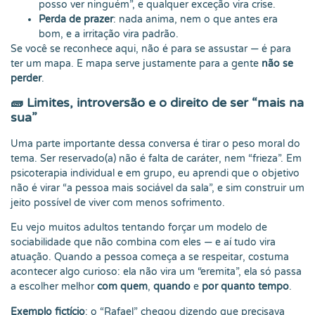
posso ver ninguém”, e qualquer exceção vira crise.
Perda de prazer
: nada anima, nem o que antes era
bom, e a irritação vira padrão.
Se você se reconhece aqui, não é para se assustar — é para
ter um mapa. E mapa serve justamente para a gente
não se
perder
.
🧱 Limites, introversão e o direito de ser “mais na
sua”
Uma parte importante dessa conversa é tirar o peso moral do
tema. Ser reservado(a) não é falta de caráter, nem “frieza”. Em
psicoterapia individual e em grupo, eu aprendi que o objetivo
não é virar “a pessoa mais sociável da sala”, e sim construir um
jeito possível de viver com menos sofrimento.
Eu vejo muitos adultos tentando forçar um modelo de
sociabilidade que não combina com eles — e aí tudo vira
atuação. Quando a pessoa começa a se respeitar, costuma
acontecer algo curioso: ela não vira um “eremita”, ela só passa
a escolher melhor
com quem
,
quando
e
por quanto tempo
.
Exemplo fictício
: o “Rafael” chegou dizendo que precisava