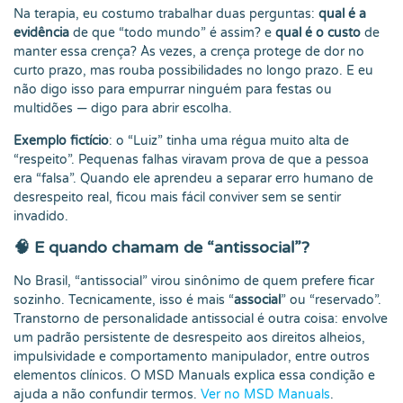
Na terapia, eu costumo trabalhar duas perguntas:
qual é a
evidência
de que “todo mundo” é assim? e
qual é o custo
de
manter essa crença? Às vezes, a crença protege de dor no
curto prazo, mas rouba possibilidades no longo prazo. E eu
não digo isso para empurrar ninguém para festas ou
multidões — digo para abrir escolha.
Exemplo fictício
: o “Luiz” tinha uma régua muito alta de
“respeito”. Pequenas falhas viravam prova de que a pessoa
era “falsa”. Quando ele aprendeu a separar erro humano de
desrespeito real, ficou mais fácil conviver sem se sentir
invadido.
🧠 E quando chamam de “antissocial”?
No Brasil, “antissocial” virou sinônimo de quem prefere ficar
sozinho. Tecnicamente, isso é mais “
associal
” ou “reservado”.
Transtorno de personalidade antissocial é outra coisa: envolve
um padrão persistente de desrespeito aos direitos alheios,
impulsividade e comportamento manipulador, entre outros
elementos clínicos. O MSD Manuals explica essa condição e
ajuda a não confundir termos.
Ver no MSD Manuals
.