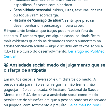
específicos, às vezes com hiperfoco.
Sensibilidade sensorial
: ruídos, luzes, texturas, cheiros
ou toque viram sobrecarga.
História de “cansaço de atuar”
: sentir que precisa
desempenhar um personagem para caber.
É importante lembrar que traços podem existir fora do
espectro. E também que, em alguns casos, os sinais ficam
mais evidentes quando as demandas sociais aumentam na
adolescência/vida adulta — algo discutido em textos sobre a
ICD-11 e o curso do desenvolvimento.
Ler artigo no PubMed
Central
.
😬 Ansiedade social: medo de julgamento que se
disfarça de antipatia
Em muitos casos, a “aversão” é um disfarce do medo. A
pessoa evita para não sentir vergonha, não tremer, não
gaguejar, não ser criticada. O Instituto Nacional de Saúde
Mental dos EUA descreve a ansiedade social como medo
persistente de situações em que a pessoa pode ser observada
ou julgada, com sofrimento e prejuízo.
Saiba mais no NIMH
.