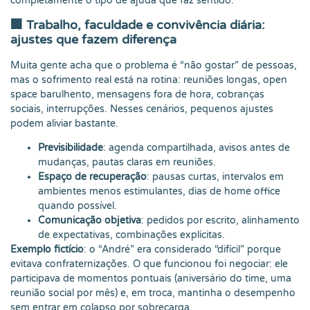
completamente o tipo de ajuda que faz sentido.
🏢 Trabalho, faculdade e convivência diária:
ajustes que fazem diferença
Muita gente acha que o problema é “não gostar” de pessoas,
mas o sofrimento real está na rotina: reuniões longas, open
space barulhento, mensagens fora de hora, cobranças
sociais, interrupções. Nesses cenários, pequenos ajustes
podem aliviar bastante.
Previsibilidade
: agenda compartilhada, avisos antes de
mudanças, pautas claras em reuniões.
Espaço de recuperação
: pausas curtas, intervalos em
ambientes menos estimulantes, dias de home office
quando possível.
Comunicação objetiva
: pedidos por escrito, alinhamento
de expectativas, combinações explícitas.
Exemplo fictício
: o “André” era considerado “difícil” porque
evitava confraternizações. O que funcionou foi negociar: ele
participava de momentos pontuais (aniversário do time, uma
reunião social por mês) e, em troca, mantinha o desempenho
sem entrar em colapso por sobrecarga.