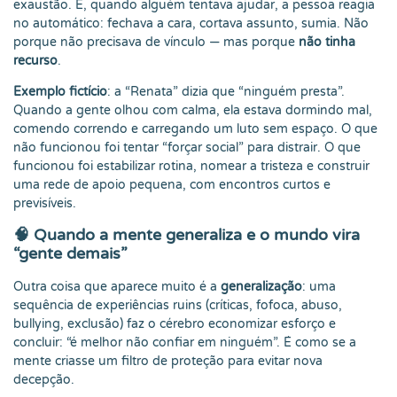
exaustão. E, quando alguém tentava ajudar, a pessoa reagia
no automático: fechava a cara, cortava assunto, sumia. Não
porque não precisava de vínculo — mas porque
não tinha
recurso
.
Exemplo fictício
: a “Renata” dizia que “ninguém presta”.
Quando a gente olhou com calma, ela estava dormindo mal,
comendo correndo e carregando um luto sem espaço. O que
não funcionou foi tentar “forçar social” para distrair. O que
funcionou foi estabilizar rotina, nomear a tristeza e construir
uma rede de apoio pequena, com encontros curtos e
previsíveis.
🧠 Quando a mente generaliza e o mundo vira
“gente demais”
Outra coisa que aparece muito é a
generalização
: uma
sequência de experiências ruins (críticas, fofoca, abuso,
bullying, exclusão) faz o cérebro economizar esforço e
concluir: “é melhor não confiar em ninguém”. É como se a
mente criasse um filtro de proteção para evitar nova
decepção.