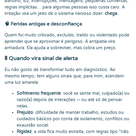
Barulho, luz, interrupções, mensagens, pequenas conversas,
regras implícitas… para algumas pessoas isso custa caro. A
irritação vira um jeito de o sistema nervoso dizer:
chega
.
🧠 Feridas antigas e desconfiança
Quem foi muito criticado, excluído, traído ou violentado pode
aprender que se aproximar é perigoso. A antipatia vira
armadura. Ela ajuda a sobreviver, mas cobra um preço.
🚦 Quando vira sinal de alerta
Eu não gosto de transformar tudo em diagnóstico. Ao
mesmo tempo, tem alguns sinais que, para mim, acendem
uma luz amarela:
Sofrimento frequente
: você se sente mal, culpado(a) ou
vazio(a) depois de interações — ou até só de pensar
nelas.
Prejuízo
: dificuldade de manter trabalho, estudos ou
cuidados básicos por conta de isolamento, conflitos ou
exaustão social.
Rigidez
: a vida fica muito estreita, com regras tipo “não