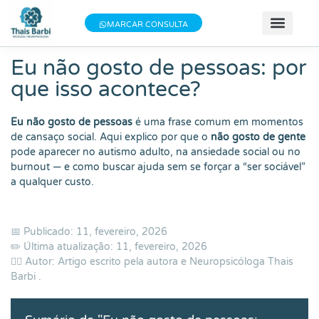
Baixe meu E-book gratuito "3 Técnicas do
×
Baixe aqui
MARCAR CONSULTA
Bem-estar"!
📝 Teste
📚 Se
📄 Obter 
💰 Va
👩 Sobre T
Eu não gosto de pessoas: por
que isso acontece?
Eu não gosto de pessoas
é uma frase comum em momentos
de cansaço social. Aqui explico por que o
não gosto de gente
pode aparecer no autismo adulto, na ansiedade social ou no
burnout — e como buscar ajuda sem se forçar a “ser sociável”
a qualquer custo.
📅 Publicado: 11, fevereiro, 2026
✏️ Última atualização: 11, fevereiro, 2026
👨‍⚕️ Autor: Artigo escrito pela autora e Neuropsicóloga
Thais
Barbi
.