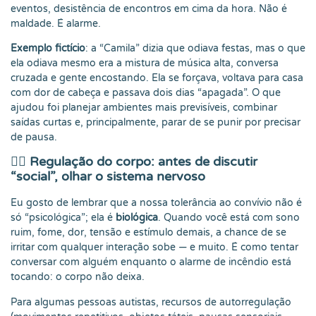
eventos, desistência de encontros em cima da hora. Não é
maldade. É alarme.
Exemplo fictício
: a “Camila” dizia que odiava festas, mas o que
ela odiava mesmo era a mistura de música alta, conversa
cruzada e gente encostando. Ela se forçava, voltava para casa
com dor de cabeça e passava dois dias “apagada”. O que
ajudou foi planejar ambientes mais previsíveis, combinar
saídas curtas e, principalmente, parar de se punir por precisar
de pausa.
🧘‍♀️ Regulação do corpo: antes de discutir
“social”, olhar o sistema nervoso
Eu gosto de lembrar que a nossa tolerância ao convívio não é
só “psicológica”; ela é
biológica
. Quando você está com sono
ruim, fome, dor, tensão e estímulo demais, a chance de se
irritar com qualquer interação sobe — e muito. É como tentar
conversar com alguém enquanto o alarme de incêndio está
tocando: o corpo não deixa.
Para algumas pessoas autistas, recursos de autorregulação